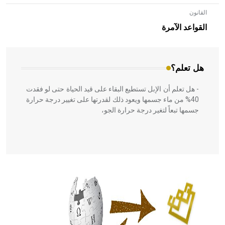
القانون
- هل تعلم أن الأبلق نوع من الفنون الهندسية التي ارتبطت
بالعمارة الإسلامية في بلاد الشام ومصر خاصة، حيث يحرص
القواعد الآمرة
المعمار على بناء مداميكه وخاصة في الواجهات
هل تعلم؟
- هل تعلم أن الإبل تستطيع البقاء على قيد الحياة حتى لو فقدت
40% من ماء جسمها ويعود ذلك لقدرتها على تغيير درجة حرارة
جسمها تبعاً لتغير درجة حرارة الجو،
- هل تعلم أن أبقراط كتب في الطب أربعة مؤلفات هي:
الحكم، الأدلة، تنظيم التغذية، ورسالته في جروح الرأس. ويعود
له الفضل بأنه حرر الطب من الدين والفلسفة.