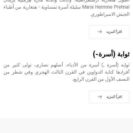
Maria Hermine Prehnal سليلة أسرة نمساوية - هنغارية من أطباء
- هل تعلم أن الأبجدية الكنعانية تتألف من /22/ علامة كتابية
الجيش الامبراطوري.
sign تكتب منفصلة غير متصلة، وتعتمد المبدأ الأكوروفوني،
حيث تقتصر القيمة الصوتية للعلامة الك
اقرأ المزيد
ثوابة (أسرة-)
ثوابة (أسرة ـ) أسرة من الأدباء، أصلهم نصارى، تولى كثير من
أفرادها كتابة الدواوين في القرن الثالث الهجري وفي شطر من
النصف الأول من القرن الرابع،
اقرأ المزيد