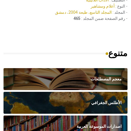
- التصنيف :
الآداب اللاتينية
- النوع :
أعلام ومشاهير
- المجلد :
المجلد التاسع، طبعة 2004، دمشق
- رقم الصفحة ضمن المجلد :
465
متنوع
معجم المصطلحات
الأطلس الجغرافي
اصدارات الموسوعة العربية