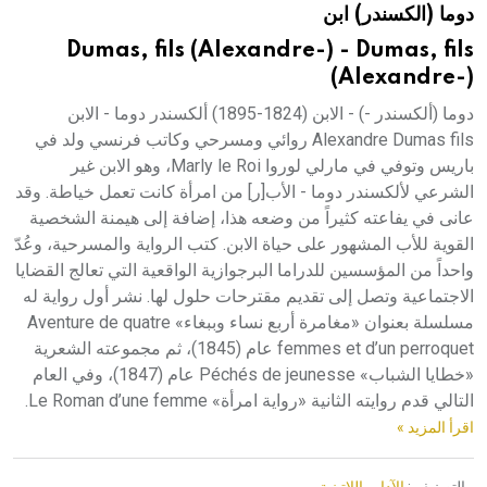
دوما (الكسندر) ابن
هيئة الموسوعة العربية تطلق موسوعات جديدة في عام 2026
Dumas, fils (Alexandre-) - Dumas, fils
(Alexandre-)
دوما (ألكسندر -) - الابن (1824-1895) ألكسندر دوما - الابن
Alexandre Dumas fils روائي ومسرحي وكاتب فرنسي ولد في
باريس وتوفي في مارلي لوروا Marly le Roi، وهو الابن غير
الشرعي لألكسندر دوما - الأب[ر] من امرأة كانت تعمل خياطة. وقد
عانى في يفاعته كثيراً من وضعه هذا، إضافة إلى هيمنة الشخصية
القوية للأب المشهور على حياة الابن. كتب الرواية والمسرحية، وعُدّ
واحداً من المؤسسين للدراما البرجوازية الواقعية التي تعالج القضايا
الاجتماعية وتصل إلى تقديم مقترحات حلول لها. نشر أول رواية له
مسلسلة بعنوان «مغامرة أربع نساء وببغاء» Aventure de quatre
femmes et d’un perroquet عام (1845)، ثم مجموعته الشعرية
«خطايا الشباب» Péchés de jeunesse عام (1847)، وفي العام
التالي قدم روايته الثانية «رواية امرأة» Le Roman d’une femme.
اقرأ المزيد »