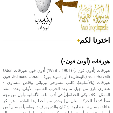
- هل تعلم أن المرجان إفراز حيواني يتكون في البحر ويتركب
من مادة كربونات الكلسيوم، وهو أحمر أو شديد الحمرة وهو
أجود أنواعه، ويمتاز بكبر الحجم ويسمى الش
اخترنا لكم
هل تعلم أن الأبسيد كلمة فرنسية اللفظ تم اعتمادها مصطلحاً
أثرياً يستخدم في العمارة عموماً وفي العمارة الدينية الخاصة
بالكنائس خصوصاً، وفي الإنكليزية أب
هورفات (أودن فون-)
هورڤات (أُدون فون ـ) (1901 ـ 1938) أُدون فون هورڤات Ödön
von Horváth (بالهنغارية) أو إدموند يوزِف Edmond Josef، فون
هورڤات (بالألمانية)، كاتب مسرحي وروائي وقاص نمساوي -
- هل تعلم أن أبجر Abgar اسم معروف جيداً يعود إلى عدد من
الملوك الذين حكموا مدينة إديسا (الرها) من أبجر الأول وحتى
هنغاري بارز من جيل ما بعد الحرب العالمية الأولى، يعده النقد
التاسع، وهم ينتسبون إلى أسرة أوسروين
الممثل الكلاسيكي للحداثة[ر] في أدب اللغة الألمانية وأول من وجه
نقداً لاذعاً للحركة النازية[ر] وحذر من أخطارها القادمة. هو بكر
عائلة نمساوية - هنغارية؛ إذ كان والده يوزف دبلوماسياً نمساوياً من
أصول هنغارية أرستقراطية، وكانت والدته ماريا هِرْمينِه برينال