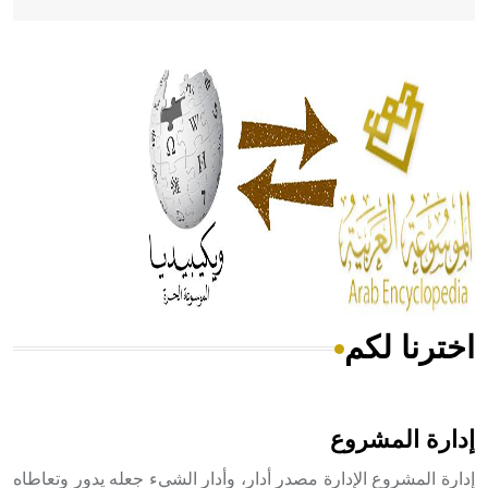
- هل تعلم أن أبقراط كتب في الطب أربعة مؤلفات هي:
الحكم، الأدلة، تنظيم التغذية، ورسالته في جروح الرأس. ويعود
له الفضل بأنه حرر الطب من الدين والفلسفة.
- هل تعلم أن المرجان إفراز حيواني يتكون في البحر ويتركب
من مادة كربونات الكلسيوم، وهو أحمر أو شديد الحمرة وهو
أجود أنواعه، ويمتاز بكبر الحجم ويسمى الش
اخترنا لكم
هل تعلم أن الأبسيد كلمة فرنسية اللفظ تم اعتمادها مصطلحاً
أثرياً يستخدم في العمارة عموماً وفي العمارة الدينية الخاصة
بالكنائس خصوصاً، وفي الإنكليزية أب
إدارة المشروع
إدارة المشروع الإدارة مصدر أدار، وأدار الشيء جعله يدور وتعاطاه