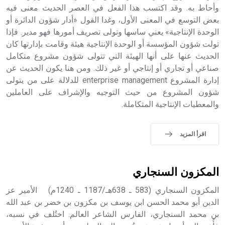
وأحاط به. وقد اكتسب هذا الفعل في العصر الحديث معنى فيه
بعض التوسع في المعنى الأول، وغدا القول «أدار شؤون الدائرة أو
- هل تعلم أن أبجر Abgar اسم معروف جيداً يعود إلى عدد من
الملوك الذين حكموا مدينة إديسا (الرها) من أبجر الأول وحتى
الوحدة الإنتاجية» يعني ساسها وتولى تصريف أمورها فهو مدير. فإذا
التاسع، وهم ينتسبون إلى أسرة أوسروين
تولت شؤون المؤسسة أو الوحدة الإنتاجية هيئة وقامت بإدارتها كان
الحديث عنها على أنها الهيئة التي تتولى شؤون مشروع متكامل
صناعي أو تجاري أو إنتاجي أو غير ذلك. ومن هنا يكون الحديث عن
إدارة المشروع enterprise management للدلالة على من يتولى
شؤون المشروع من حيث التوجيه والإشراف على العاملين
- هل تعلم أن الأبجدية الكنعانية تتألف من /22/ علامة كتابية
والمعطيات الإنتاجية المتكاملة.
sign تكتب منفصلة غير متصلة، وتعتمد المبدأ الأكوروفوني،
حيث تقتصر القيمة الصوتية للعلامة الك
اقرأ المزيد
المكزون السنجاري
المكزون السنجاري (583 ـ 638هـ/1187 ـ 1240م) الأمير عز
الدين أبو محمد الحسن ابن يوسف بن مكزون بن خضر بن عبد الله
بن محمد السنجاري، الفارس الشاعر العالم. اختُلف في نسبه،