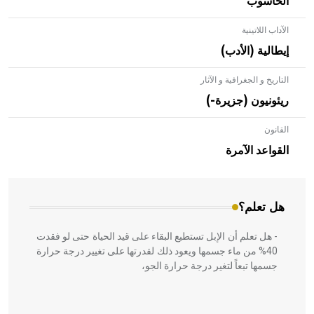
الحاسوب
الآداب اللاتينية
إيطالية (الأدب)
التاريخ و الجغرافية و الآثار
ريئونيون (جزيرة-)
القانون
- هل تعلم أن الأبلق نوع من الفنون الهندسية التي ارتبطت
بالعمارة الإسلامية في بلاد الشام ومصر خاصة، حيث يحرص
القواعد الآمرة
المعمار على بناء مداميكه وخاصة في الواجهات
هل تعلم؟
- هل تعلم أن الإبل تستطيع البقاء على قيد الحياة حتى لو فقدت
40% من ماء جسمها ويعود ذلك لقدرتها على تغيير درجة حرارة
جسمها تبعاً لتغير درجة حرارة الجو،