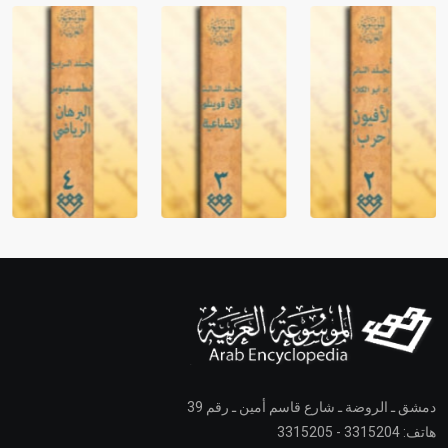
دمشق ـ الروضة ـ شارع قاسم أمين ـ رقم 39
هاتف: 3315204 - 3315205