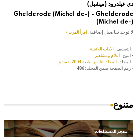
دي غيلدرود (ميشيل)
هيئة الموسوعة العربية تطلق موسوعات جديدة في عام 2026
Ghelderode (Michel de-) - Ghelderode
(Michel de-)
لا توجد تفاصيل إضافية.
اقرأ المزيد »
- التصنيف :
الآداب اللاتينية
- النوع :
أعلام ومشاهير
- المجلد :
المجلد التاسع، طبعة 2004، دمشق
- رقم الصفحة ضمن المجلد :
486
متنوع
معجم المصطلحات