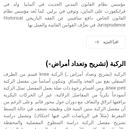
مؤسس نظام القانون المدني الحديث في ألمانيا. ولد في
- هل تعلم أن أبجر Abgar اسم معروف جيداً يعود إلى عدد من
الملوك الذين حكموا مدينة إديسا (الرها) من أبجر الأول وحتى
فرانكفورت على الماين، وتوفي في برلين. كما يُعد مؤسس نظام
التاسع، وهم ينتسبون إلى أسرة أوسروين
القانون الخاص. دافع سافيني عن الفقه التاريخي Historical
Jurisprudence في تعرُّف القوانين القائمة والعمل بها.
اقرأ المزيد
- هل تعلم أن الأبجدية الكنعانية تتألف من /22/ علامة كتابية
sign تكتب منفصلة غير متصلة، وتعتمد المبدأ الأكوروفوني،
حيث تقتصر القيمة الصوتية للعلامة الك
الركبة (تشريح وتعداد أمراض-)
الركبة (تشريح وتعداد أمراض ـ) الركبة knee قسم من الطرف
السفلي يقع بين الفخذ والساق. وتتكون أساساً من مفصل الركبة
knee joint، ومن أقسام رخوة ذات صلة بعمل المفصل. تمثل الركبة
أنموذجاً بكرياً من المفاصل الزلالية، غير أن الحركات البكرية
يرافقها انزلاق والتفاف مع دوران حول محور قائم. وعلى الرغم من
أن مفصل الركبة متين البنية فإن وظيفته تضعف في حالة البسط
المفرط (مثلاً في الرياضات التي فيها احتكاك). وتشمل دراسة
تشريح مفصل الركبة دراسة السطوح المفصلية والمحفظة