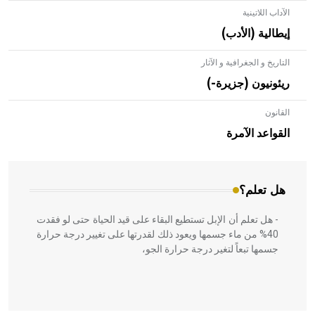
الآداب اللاتينية
إيطالية (الأدب)
التاريخ و الجغرافية و الآثار
ريئونيون (جزيرة-)
القانون
- هل تعلم أن الأبلق نوع من الفنون الهندسية التي ارتبطت
بالعمارة الإسلامية في بلاد الشام ومصر خاصة، حيث يحرص
القواعد الآمرة
المعمار على بناء مداميكه وخاصة في الواجهات
هل تعلم؟
- هل تعلم أن الإبل تستطيع البقاء على قيد الحياة حتى لو فقدت
40% من ماء جسمها ويعود ذلك لقدرتها على تغيير درجة حرارة
جسمها تبعاً لتغير درجة حرارة الجو،