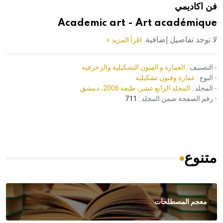
فن اكاديمي
هيئة الموسوعة العربية تطلق موسوعات جديدة في عام 2026
Academic art - Art académique
لا توجد تفاصيل إضافية.
اقرأ المزيد »
- التصنيف :
العمارة و الفنون التشكيلية والزخرفية
- النوع :
عمارة وفنون تشكيلية
- المجلد :
المجلد الرابع عشر، طبعة 2006، دمشق
- رقم الصفحة ضمن المجلد :
711
متنوع
معجم المصطلحات