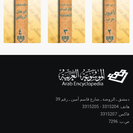
دمشق ـ الروضة ـ شارع قاسم أمين ـ رقم 39
هاتف: 3315204 - 3315205
فاكس: 3315207
ص.ب: 7296