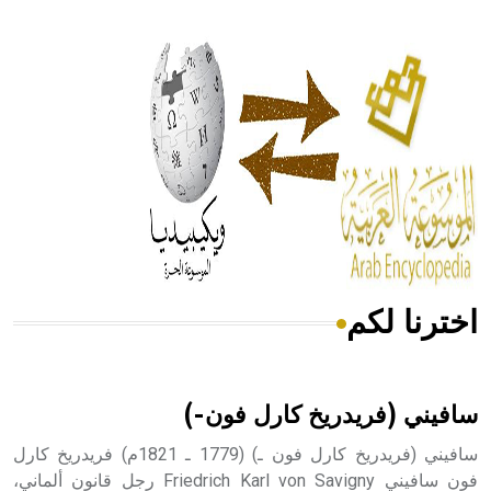
- هل تعلم أن أبقراط كتب في الطب أربعة مؤلفات هي:
الحكم، الأدلة، تنظيم التغذية، ورسالته في جروح الرأس. ويعود
له الفضل بأنه حرر الطب من الدين والفلسفة.
- هل تعلم أن المرجان إفراز حيواني يتكون في البحر ويتركب
من مادة كربونات الكلسيوم، وهو أحمر أو شديد الحمرة وهو
أجود أنواعه، ويمتاز بكبر الحجم ويسمى الش
اخترنا لكم
هل تعلم أن الأبسيد كلمة فرنسية اللفظ تم اعتمادها مصطلحاً
أثرياً يستخدم في العمارة عموماً وفي العمارة الدينية الخاصة
بالكنائس خصوصاً، وفي الإنكليزية أب
سافيني (فريدريخ كارل فون-)
سافيني (فريدريخ كارل فون ـ) (1779 ـ 1821م) فريدريخ كارل
فون سافيني Friedrich Karl von Savigny رجل قانون ألماني،