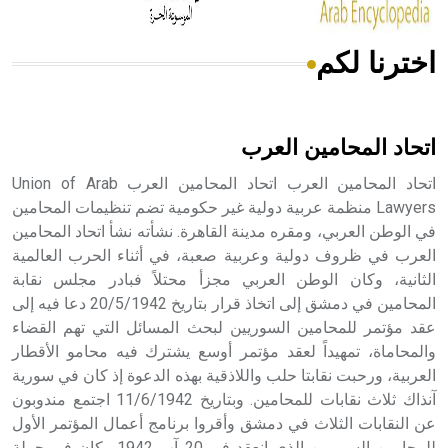
اخترنا لكم
هل تعلم أن الأبسيد كلمة فرنسية اللفظ تم اعتمادها مصطلحاً
أثرياً يستخدم في العمارة عموماً وفي العمارة الدينية الخاصة
بالكنائس خصوصاً، وفي الإنكليزية أب
اتحاد المحامين العرب
اتحاد المحامين العرب اتحاد المحامين العرب Union of Arab
Lawyers منظمة عربية دولية غير حكومية تضم تنظيمات المحامين
في الوطن العربي، ومقره مدينة القاهرة. نشأته نشأ اتحاد المحامين
- هل تعلم أن أبجر Abgar اسم معروف جيداً يعود إلى عدد من
الملوك الذين حكموا مدينة إديسا (الرها) من أبجر الأول وحتى
العرب في ظروف دولية وعربية صعبة، في أثناء الحرب العالمية
التاسع، وهم ينتسبون إلى أسرة أوسروين
الثانية، وكان الوطن العربي مجزأ محتلاً فبادر مجلس نقابة
المحامين في دمشق إلى اتخاذ قرار بتاريخ 20/5/1942 دعا فيه إلى
عقد مؤتمر للمحامين السوريين لبحث المسائل التي تهم القضاء
والمحاماة، تمهيداً لعقد مؤتمر أوسع يشترك فيه محامو الأقطار
العربية، ورحبت نقابتا حلب واللاذقية بهذه الدعوة إذ كان في سورية
- هل تعلم أن الأبجدية الكنعانية تتألف من /22/ علامة كتابية
آنذاك ثلاث نقابات للمحامين. وبتاريخ 11/6/1942 اجتمع مندوبون
sign تكتب منفصلة غير متصلة، وتعتمد المبدأ الأكوروفوني،
عن النقابات الثلاث في دمشق وأقروا برنامج أعمال المؤتمر الأول
حيث تقتصر القيمة الصوتية للعلامة الك
للمحامين السوريين الذي انعقد في 20 آب 1942 وكان في جملة