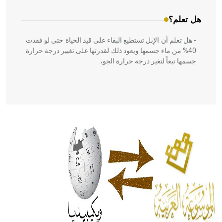
هل تعلم؟
- هل تعلم أن الإبل تستطيع البقاء على قيد الحياة حتى لو فقدت
40% من ماء جسمها ويعود ذلك لقدرتها على تغيير درجة حرارة
جسمها تبعاً لتغير درجة حرارة الجو،
- هل تعلم أن أبقراط كتب في الطب أربعة مؤلفات هي:
الحكم، الأدلة، تنظيم التغذية، ورسالته في جروح الرأس. ويعود
له الفضل بأنه حرر الطب من الدين والفلسفة.
- هل تعلم أن المرجان إفراز حيواني يتكون في البحر ويتركب
من مادة كربونات الكلسيوم، وهو أحمر أو شديد الحمرة وهو
أجود أنواعه، ويمتاز بكبر الحجم ويسمى الش