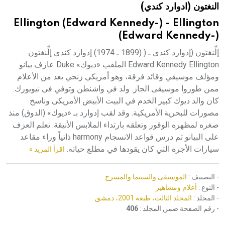
النغتون (ادوارد كندي)
هيئة الموسوعة العربية تطلق موسوعات جديدة في عام 2026
Ellington (Edward Kennedy-) - Ellington
(Edward Kennedy-)
إلِّنغتون (إدوارد كندي ـ ( (1899 ـ 1974) إدوارد كندي إلِّنغتون
Edward Kennedy Ellington الملقب «ديوك» Duke عازف بيانو
ومؤلف موسيقي وقائد فرقة، وهو أمريكي زنجي يعد من الأعلام
ممن طوروا موسيقى الجاز. ولد في واشنطن وتوفي في نيويورك.
كان والد ديوك كبير الخدم في البيت الأبيض الأمريكي وناسخ
مصورات للبحرية الأمريكية. وقد لقب إدوارد بـ «ديوك» (الدوق) منذ
صغره لمظهره الوقور وتعلقه بارتداء الملابس الأنيقة. تعلم العزف
على البيانو ثم درس قواعد الانسجام harmony ذاتياً وراء مقاعد
سيارات الأجرة التي كان يقودها في مطلع حياته.
اقرأ المزيد »
- التصنيف :
الموسيقى والسينما والمسرح
- النوع :
أعلام ومشاهير
- المجلد :
المجلد الثالث، طبعة 2001، دمشق
- رقم الصفحة ضمن المجلد :
406