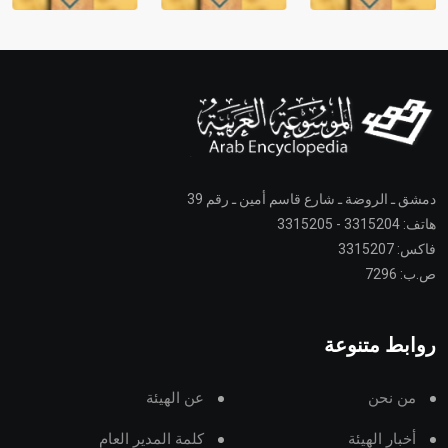
دمشق ـ الروضة ـ شارع قاسم أمين ـ رقم 39
هاتف: 3315204 - 3315205
فاكس: 3315207
ص.ب: 7296
روابط متنوعة
من نحن
عن الهيئة
أخبار الهيئة
كلمة المدير العام