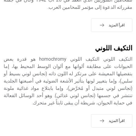
مقرراته الدعوة إلى مؤتمر للمحامين العرب.
اقرأ المزيد
التكيف اللوني
التكيف اللوني التكيف اللوني homochromy هو قدرة بعض
الحيوانات على مطابقة ألوانها مع ألوان الوسط المحيط بها، إما
بتفضيلها المعيشة على مرتكز له اللون ذاته (تجانس لوني بسيط أو
سلبي)، وإما بتغيير لونها بتأثير الأشعة الضوئية في أصبغتها الجلدية
(تجانس لوني متبدل أو مُحَرَّض)، وإما بابتلاع مواد غذائية ملونة
تنتشر في جسمها (تجانس لوني غذائي). وهو أحد الوسائل الفعالة
في حماية الحيوان، شريطة أن يبقى ثابتاً غير متحرك.
اقرأ المزيد