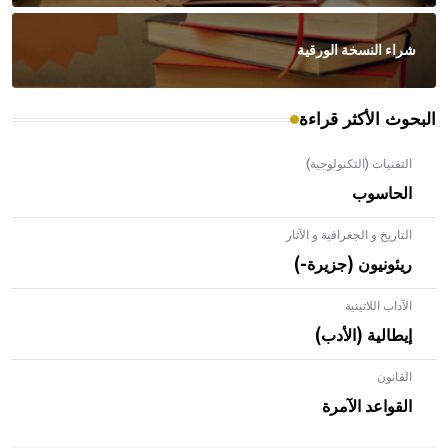
شراء النسخة الورقية
البحوث الأكثر قراءة
التقنيات (التكنولوجية)
الحاسوب
التاريخ و الجغرافية و الآثار
ريئونيون (جزيرة-)
الآداب اللاتينية
إيطالية (الأدب)
القانون
- هل تعلم أن الأبلق نوع من الفنون الهندسية التي ارتبطت
بالعمارة الإسلامية في بلاد الشام ومصر خاصة، حيث يحرص
القواعد الآمرة
المعمار على بناء مداميكه وخاصة في الواجهات