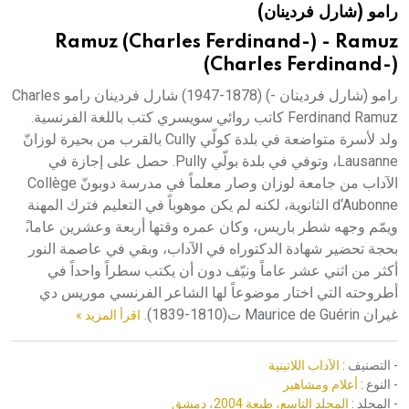
رامو (شارل فردينان)
هيئة الموسوعة العربية تطلق موسوعات جديدة في عام 2026
Ramuz (Charles Ferdinand-) - Ramuz
(Charles Ferdinand-)
رامو (شارل فردينان -) (1878-1947) شارل فردينان رامو Charles
Ferdinand Ramuz كاتب روائي سويسري كتب باللغة الفرنسية.
ولد لأسرة متواضعة في بلدة كولّي Cully بالقرب من بحيرة لوزانّ
Lausanne، وتوفي في بلدة بولّي Pully. حصل على إجازة في
الآداب من جامعة لوزان وصار معلماً في مدرسة دوبونّ Collège
d‘Aubonne الثانوية، لكنه لم يكن موهوباً في التعليم فترك المهنة
ويمّم وجهه شطر باريس، وكان عمره وقتها أربعة وعشرين عاما،ً
بحجة تحضير شهادة الدكتوراه في الآداب، وبقي في عاصمة النور
أكثر من اثني عشر عاماً ونيّف دون أن يكتب سطراً واحداً في
أطروحته التي اختار موضوعاً لها الشاعر الفرنسي موريس دي
غيران Maurice de Guérin ت(1810-1839).
اقرأ المزيد »
- التصنيف :
الآداب اللاتينية
- النوع :
أعلام ومشاهير
- المجلد :
المجلد التاسع، طبعة 2004، دمشق