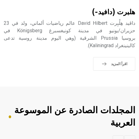
sign تكتب منفصلة غير متصلة، وتعتمد المبدأ الأكوروفوني،
حيث تقتصر القيمة الصوتية للعلامة الك
هلبرت (دافيد-)
داڤيد هِلْبِرت David Hilbert عالم رياضيات ألماني، ولد في 23
حزيران/يونيو في مدينة كونيغسبرغ Königsberg في
بروسيا Prussia الشرقية (وهي اليوم مدينة روسية تدعى
كالينينغراد Kaliningrad).
اقرأ المزيد
المجلدات الصادرة عن الموسوعة
العربية