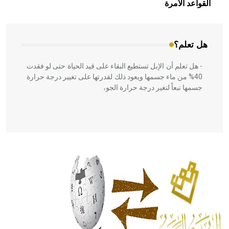
بالعمارة الإسلامية في بلاد الشام ومصر خاصة، حيث يحرص
القواعد الآمرة
المعمار على بناء مداميكه وخاصة في الواجهات
هل تعلم؟
- هل تعلم أن الإبل تستطيع البقاء على قيد الحياة حتى لو فقدت
40% من ماء جسمها ويعود ذلك لقدرتها على تغيير درجة حرارة
جسمها تبعاً لتغير درجة حرارة الجو،
- هل تعلم أن أبقراط كتب في الطب أربعة مؤلفات هي:
الحكم، الأدلة، تنظيم التغذية، ورسالته في جروح الرأس. ويعود
له الفضل بأنه حرر الطب من الدين والفلسفة.
- هل تعلم أن المرجان إفراز حيواني يتكون في البحر ويتركب