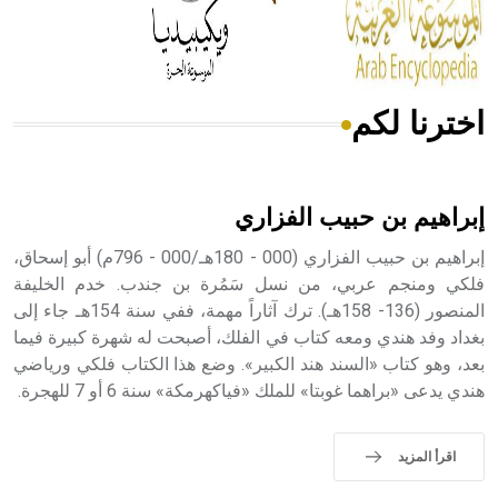
من مادة كربونات الكلسيوم، وهو أحمر أو شديد الحمرة وهو
أجود أنواعه، ويمتاز بكبر الحجم ويسمى الش
اخترنا لكم
هل تعلم أن الأبسيد كلمة فرنسية اللفظ تم اعتمادها مصطلحاً
أثرياً يستخدم في العمارة عموماً وفي العمارة الدينية الخاصة
بالكنائس خصوصاً، وفي الإنكليزية أب
إبراهيم بن حبيب الفزاري
إبراهيم بن حبيب الفزاري (000 - 180هـ/000 - 796م) أبو إسحاق،
فلكي ومنجم عربي، من نسل سَمُرة بن جندب. خدم الخليفة
المنصور (136- 158هـ). ترك آثاراً مهمة، ففي سنة 154هـ جاء إلى
- هل تعلم أن أبجر Abgar اسم معروف جيداً يعود إلى عدد من
الملوك الذين حكموا مدينة إديسا (الرها) من أبجر الأول وحتى
بغداد وفد هندي ومعه كتاب في الفلك، أصبحت له شهرة كبيرة فيما
التاسع، وهم ينتسبون إلى أسرة أوسروين
بعد، وهو كتاب «السند هند الكبير». وضع هذا الكتاب فلكي ورياضي
هندي يدعى «براهما غوبتا» للملك «فياكهرمكة» سنة 6 أو 7 للهجرة.
اقرأ المزيد
- هل تعلم أن الأبجدية الكنعانية تتألف من /22/ علامة كتابية