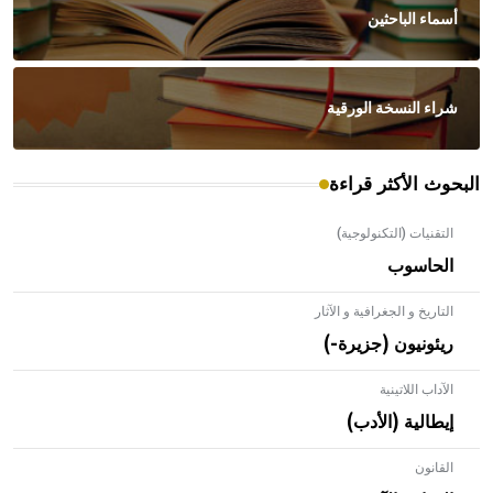
أسماء الباحثين
شراء النسخة الورقية
البحوث الأكثر قراءة
التقنيات (التكنولوجية)
الحاسوب
التاريخ و الجغرافية و الآثار
ريئونيون (جزيرة-)
الآداب اللاتينية
إيطالية (الأدب)
القانون
- هل تعلم أن الأبلق نوع من الفنون الهندسية التي ارتبطت