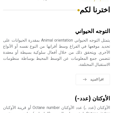
اخترنا لكم
هل تعلم أن الأبسيد كلمة فرنسية اللفظ تم اعتمادها مصطلحاً
أثرياً يستخدم في العمارة عموماً وفي العمارة الدينية الخاصة
بالكنائس خصوصاً، وفي الإنكليزية أب
التوجه الحيواني
يتمثل التوجه الحيواني Animal orientation بمقدرة الحيوانات على
تحديد موقعها في الفراغ وسط أقرانها من النوع نفسه أو الأنواع
الأخرى. ويتحقق ذلك من خلال أفعال سلوكية بسيطة أو معقدة
- هل تعلم أن أبجر Abgar اسم معروف جيداً يعود إلى عدد من
الملوك الذين حكموا مدينة إديسا (الرها) من أبجر الأول وحتى
تتضمن جمع المعلومات عن الوسط المحيط بوساطة منظومات
التاسع، وهم ينتسبون إلى أسرة أوسروين
الاستقبال المختلفة،
اقرأ المزيد
- هل تعلم أن الأبجدية الكنعانية تتألف من /22/ علامة كتابية
sign تكتب منفصلة غير متصلة، وتعتمد المبدأ الأكوروفوني،
الأوكتان (عدد-)
حيث تقتصر القيمة الصوتية للعلامة الك
الأوكتان (عدد ـ) عدد الأوكتان Octane number أو قرينة الأوكتان