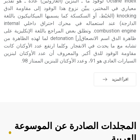
Octane index لوقود ما ـ البنزين (الغازولين) عادة ـ هو تقدير
معياري في المختبر، يبيِّن نزوع هذا الوقود إلى مقاومة الدق
knocking (الخَبْط، أو السكسكة كما يسميها الميكانيكيون باللغة
الدارجة) عند استعماله في محرك احتراق داخلي internal
combustion engine. وتطلق بعض المراجع باللغة الإنكليزية على
ظاهرة الدق اسم الانصعاق[ر] detonation لما لهذه الظاهرة من
تشابه مع ما يحدث في الانفجار. وكلما ارتفع عدد الأوكتان كانت
مقاومة الوقود للدق أكبر. والمعروف أن عدد الأوكتان لبنزين
السيارات العادي هو 91، وعدد الأوكتان للبنزين الممتاز 98.
اقرأ المزيد
المجلدات الصادرة عن الموسوعة
العربية