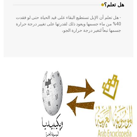
هل تعلم؟
- هل تعلم أن الإبل تستطيع البقاء على قيد الحياة حتى لو فقدت
40% من ماء جسمها ويعود ذلك لقدرتها على تغيير درجة حرارة
جسمها تبعاً لتغير درجة حرارة الجو،
- هل تعلم أن أبقراط كتب في الطب أربعة مؤلفات هي:
الحكم، الأدلة، تنظيم التغذية، ورسالته في جروح الرأس. ويعود
له الفضل بأنه حرر الطب من الدين والفلسفة.
- هل تعلم أن المرجان إفراز حيواني يتكون في البحر ويتركب
من مادة كربونات الكلسيوم، وهو أحمر أو شديد الحمرة وهو
أجود أنواعه، ويمتاز بكبر الحجم ويسمى الش