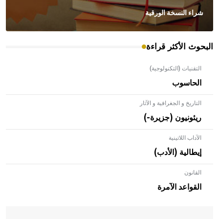
شراء النسخة الورقية
البحوث الأكثر قراءة
التقنيات (التكنولوجية)
الحاسوب
التاريخ و الجغرافية و الآثار
ريئونيون (جزيرة-)
الآداب اللاتينية
إيطالية (الأدب)
القانون
- هل تعلم أن الأبلق نوع من الفنون الهندسية التي ارتبطت
بالعمارة الإسلامية في بلاد الشام ومصر خاصة، حيث يحرص
القواعد الآمرة
المعمار على بناء مداميكه وخاصة في الواجهات