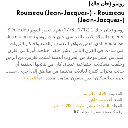
روسو (جان جاك)
هيئة الموسوعة العربية تطلق موسوعات جديدة في عام 2026
Rousseau (Jean-Jacques-) - Rousseau
(Jean-Jacques-)
روسو (جان جاك ـ) (1712 ـ 1778) شهد عصر التنوير Siècle des
Lumières ميلاد الأديب الفرنسي جان جاك روسو Jean-Jacques
Rousseau الذي ناهض ظواهر التعسف والقمع واحتكار الثروات
التي سادت في القرن الثامن عشر. فلقد اجتاحت أوربا في القرن
السادس عشر موجة من الحروب الدينية امتدت لقرنين من الزمن،
وخلّفت مشكلات اجتماعية عديدة، كان من نتائجها الحتمية أن
حدثت هجرات كثيرة لعائلات مختلفة من مناطق إلى أخرى، حسب
تجمعات السكان الذين ينتمون لمذهب محدد.
اقرأ المزيد »
- التصنيف :
الآداب اللاتينية
- النوع :
أعلام ومشاهير
- المجلد :
المجلد العاشر، طبعة 2004، دمشق
- رقم الصفحة ضمن المجلد :
57