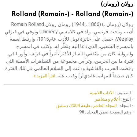
رولان (رومان)
هيئة الموسوعة العربية تطلق موسوعات جديدة في عام 2026
Rolland (Romain-) - Rolland (Romain-)
رولان (رومان ـ) (1866 ـ 1944) رومان رولان Romain Rolland
أديب وباحث فرنسي، ولد في كلامسي Clamecy وتوفي في فيزلي
Vézelay، حصل على جائزة نوبل للأدب عام1915، وارتبط اسمه
بالمسرح الشعبي، الذي دعا إليه ونظَّر له، وكتب في المسرح
والرواية. كان من مثقفي اليسار الأكثر تأثيراً في فرنسا وأوربا في
فترة ما بين الحربين، وترأس مجموعة من التظاهرات الأممية التي
رفضت الحرب والفاشية ودعت إلى السلام العالمي في تلك الفترة.
كان صديقاً للمهاتما غاندي[ر] وكتب عنه.
اقرأ المزيد »
- التصنيف :
الآداب اللاتينية
- النوع :
أعلام ومشاهير
- المجلد :
المجلد العاشر، طبعة 2004، دمشق
- رقم الصفحة ضمن المجلد :
96