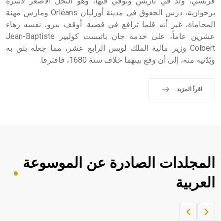
فرنسي، ولد في باريس وتوفي فيها، وهو النجل الأصغر لأسرة
برجوازية، درس الحقوق في مدينة أورليان Orléans ومارس مهنة
المحاماة، غير أنه قلما ترافع في قضية. أوقف بيرو، نفسه زهاء
عشرين عاماً، على خدمة جان باتيست كولبير Jean-Baptiste
Colbert وزير مالية الملك لويس الرابع عشر، مما جعله يثق به
ويُدْنيه منه، إلى أن وقع بينهما خلاف سنة 1680، فافترقا.
اقرأ المزيد
المجلدات الصادرة عن الموسوعة
العربية