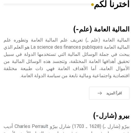
اخترنا لكم
هل تعلم أن الأبسيد كلمة فرنسية اللفظ تم اعتمادها مصطلحاً
أثرياً يستخدم في العمارة عموماً وفي العمارة الدينية الخاصة
بالكنائس خصوصاً، وفي الإنكليزية أب
المالية العامة (علم-)
المالية العامة (علم ـ) تعريف علم المالية العامة وتطوره علم
المالية العامة La science des finances publiques هو العلم الذي
يبحث في جملة الوسائل المالية التي تستخدمها الدولة في سبيل
- هل تعلم أن أبجر Abgar اسم معروف جيداً يعود إلى عدد من
الملوك الذين حكموا مدينة إديسا (الرها) من أبجر الأول وحتى
تحقيق أهدافها العامة المختلفة، وتتجسد هذه الوسائل المالية من
التاسع، وهم ينتسبون إلى أسرة أوسروين
الأموال العامة، أما الأهداف العامة فهي ذات طبيعة مختلفة
اقتصادية واجتماعية ومالية نابعة من سياسة الدولة العامة.
اقرأ المزيد
- هل تعلم أن الأبجدية الكنعانية تتألف من /22/ علامة كتابية
sign تكتب منفصلة غير متصلة، وتعتمد المبدأ الأكوروفوني،
حيث تقتصر القيمة الصوتية للعلامة الك
بيرو (شارل-)
بيرّو (شارل ـ) (1628 ـ 1703) شارل بيرّو Charles Perrault أديب