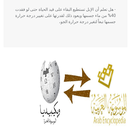
- هل تعلم أن الإبل تستطيع البقاء على قيد الحياة حتى لو فقدت
40% من ماء جسمها ويعود ذلك لقدرتها على تغيير درجة حرارة
جسمها تبعاً لتغير درجة حرارة الجو،
- هل تعلم أن أبقراط كتب في الطب أربعة مؤلفات هي:
الحكم، الأدلة، تنظيم التغذية، ورسالته في جروح الرأس. ويعود
له الفضل بأنه حرر الطب من الدين والفلسفة.
- هل تعلم أن المرجان إفراز حيواني يتكون في البحر ويتركب
من مادة كربونات الكلسيوم، وهو أحمر أو شديد الحمرة وهو
أجود أنواعه، ويمتاز بكبر الحجم ويسمى الش