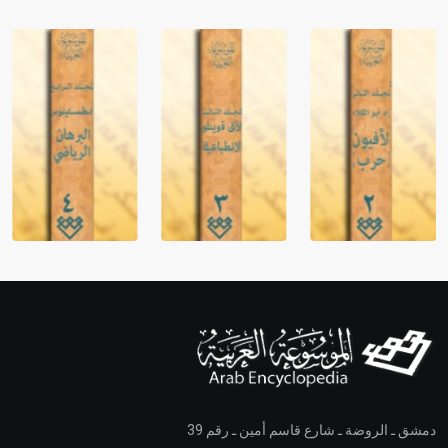
دمشق ـ الروضة ـ شارع قاسم أمين ـ رقم 39