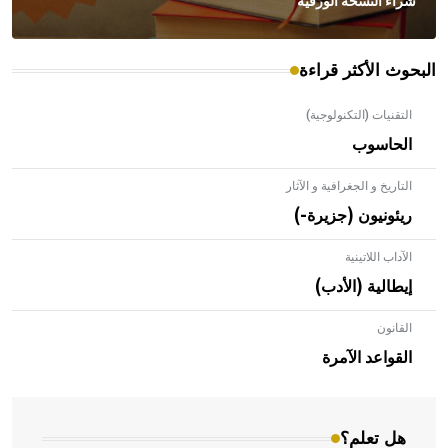
شراء النسخة الورقية
البحوث الأكثر قراءة
التقنيات (التكنولوجية)
الحاسوب
التاريخ و الجغرافية و الآثار
ريئونيون (جزيرة-)
الآداب اللاتينية
إيطالية (الأدب)
القانون
- هل تعلم أن الأبلق نوع من الفنون الهندسية التي ارتبطت
بالعمارة الإسلامية في بلاد الشام ومصر خاصة، حيث يحرص
القواعد الآمرة
المعمار على بناء مداميكه وخاصة في الواجهات
هل تعلم؟