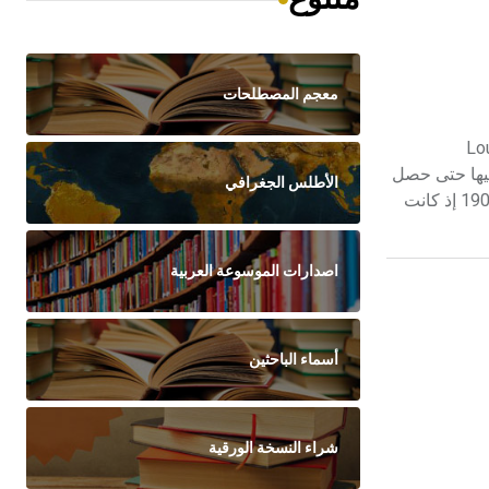
معجم المصطلحات
 الفرنسي جول رومان Jules Romains، واسمه الحقيقي لوي فاريغول Louis
ع دراسته فيها حتى حصل
الأطلس الجغرافي
على شهادة التبريز Agrégation في الفلسفة عام 1909. قام بتدريس الفلسفة لمدة عشر سنوات، غير أن اهتماماته الأدبية برزت منذ عام 1903 إذ كانت
اصدارات الموسوعة العربية
أسماء الباحثين
شراء النسخة الورقية