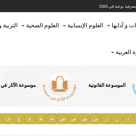
ية نوعية في 2026
تحقيق المخطوطات في العاصمة القطرية الدوحة
ات و آدابها
العلوم الإنسانية
العلوم الصحية
التربية 
 العربية
الموسوعة القانونية
موسوعة الآثار في
ذ
ر
ز
س
ش
ص
ض
ط
ظ
ع
غ
ف
ية