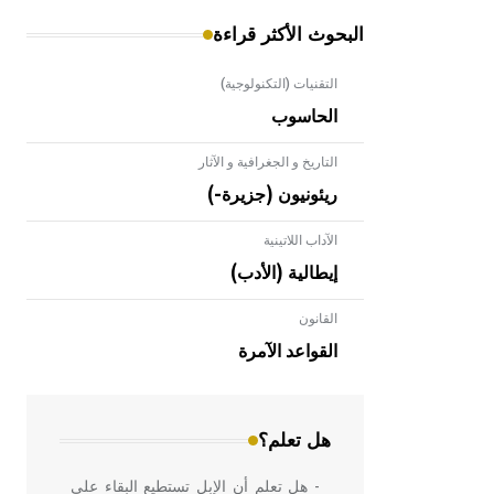
البحوث الأكثر قراءة
التقنيات (التكنولوجية)
الحاسوب
التاريخ و الجغرافية و الآثار
ريئونيون (جزيرة-)
الآداب اللاتينية
إيطالية (الأدب)
القانون
- هل تعلم أن الأبلق نوع من الفنون
الهندسية التي ارتبطت بالعمارة الإسلامية
القواعد الآمرة
في بلاد الشام ومصر خاصة، حيث يحرص
المعمار على بناء مداميكه وخاصة في
الواجهات
هل تعلم؟
- هل تعلم أن الإبل تستطيع البقاء على