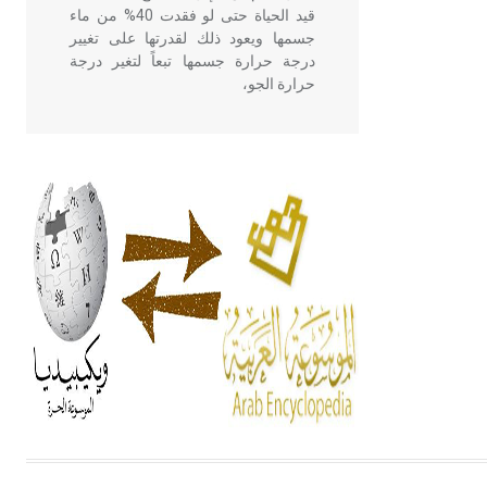
قيد الحياة حتى لو فقدت 40% من ماء
جسمها ويعود ذلك لقدرتها على تغيير
درجة حرارة جسمها تبعاً لتغير درجة
حرارة الجو،
- هل تعلم أن أبقراط كتب في الطب
أربعة مؤلفات هي: الحكم، الأدلة، تنظيم
التغذية، ورسالته في جروح الرأس.
ويعود له الفضل بأنه حرر الطب من
الدين والفلسفة.
- هل تعلم أن المرجان إفراز حيواني
يتكون في البحر ويتركب من مادة
كربونات الكلسيوم، وهو أحمر أو شديد
الحمرة وهو أجود أنواعه، ويمتاز بكبر
الحجم ويسمى الش
هل تعلم أن الأبسيد كلمة فرنسية اللفظ