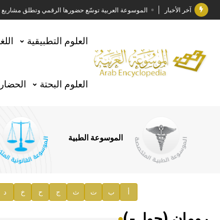
آخر الأخبار
الموسوعة العربية توسّع حضورها الرقمي وتطلق مشاريع معرف
فوز الأستاذ الدكتور وليد محمد السراقبي بجائزة كتارا ل
العلوم التطبيقية
اللغ
جائزة مجمع الملك سلمان العالمي للغة العربية 2025
الأستاذ إياد خالد الطباع مدير عام لهيئة الموسوعة العربية
العلوم البحتة
الحضارة
السيد محمد ياسين صالح وزيرا للثقافة
صدور المجلد الثامن من موسوعة الآثار في سورية
توصيات مجلس الإدارة
الموسوعة الطبية
صدور المجلد السابع من موسوعة الآثار في سورية
صدور المجلد الثامن عشر من الموسوعة الطبية
إعلان..
أ
ب
ت
ث
ج
ح
خ
د
دار الفكر الموزع الحصري لمنشورات هيئة الموسوعة العرب
رومان (جول-)