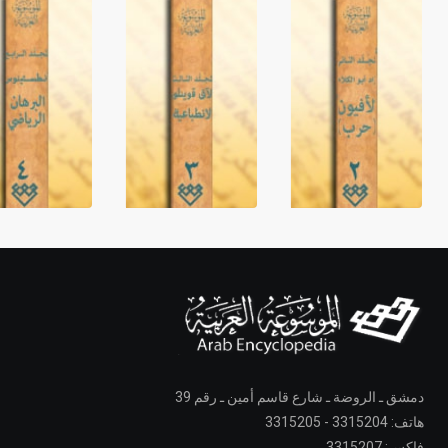
دمشق ـ الروضة ـ شارع قاسم أمين ـ رقم 39
هاتف: 3315204 - 3315205
فاكس: 3315207