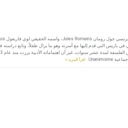
رومان (جول ـ) (1885 ـ 1972) ولد الروائي والشاعر والمسرحي
 في سان جوليان شابتوي Saint-Julien Chapteuil وتوفي في باريس التي قدم إليها مع أسرته وهو ما يزال طفلاً، وتاب
Unanimi .
اقرأ المزيد »