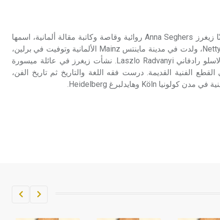
تم اعتمادها مصطلحاً أثرياً يستخدم في
العمارة عموماً وفي العمارة الدينية
الخاصة بالكنائس خصوصاً، وفي
زيغرز (آنّا ـ) (1900 ـ 1983) آنّا زيغرز Anna Seghers روائية وقاصة وكاتبة مقالة ألمانية، اسمها
الإنكليزية أب
الحقيقي نيتي رايلينغ Netty Reiling، ولدت في مدينة ماينتس Mainz الألمانية وتوفيت في برلين،
وكان زوجها الكاتب المجري لاسلو رادفاني Laszlo Radvanyi. نشأت زيغرز في عائلة ميسورة
- هل تعلم أن أبجر Abgar اسم معروف
ي القطع الفنية القديمة. درست فقه اللغة والتاريخ ثم تاريخ الفن،
جيداً يعود إلى عدد من الملوك الذين
 Köln وهايدلبرغ Heidelberg.
حكموا مدينة إديسا (الرها) من أبجر الأول
وحتى التاسع، وهم ينتسبون إلى أسرة
أوسروين
- هل تعلم أن الأبجدية الكنعانية تتألف من
/22/ علامة كتابية sign تكتب منفصلة
غير متصلة، وتعتمد المبدأ الأكوروفوني،
حيث تقتصر القيمة الصوتية للعلامة الك