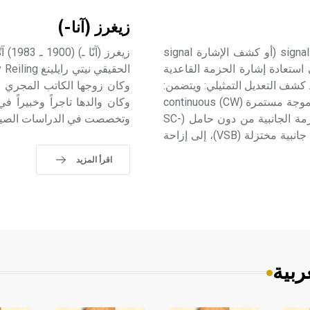
زيغرز (آنا-)
تعديل الإشارة (كشف ـ) كشف تعديل الإشارة signal demodulation (أو كشف الإشارة signal
 إلى استعادة إشارة الحزمة القاعدية
. كشف التعديل التمثيلي: ويتضمن:
1ـ كشف التعديل الخطي تؤدي جميع التعديلات الخطية linear لموجة مستمرة (CW) continuous
وكان والدها تاجراً وخبيراً ف
wave التي تشمل التعديل المطالي (AM) والتعديل الثنائي الحزمة الجانبية من دون حامل (SC-
وتخصصت في الدراسات الصينية في مدن كولونيا
DSB) والتعديل الأحادي الحزمة الجانبية (SSB) والتعديل بحزمة جانبية مختزلة (VSB)، إلى إزاحة
اقرأ المزيد
ربية