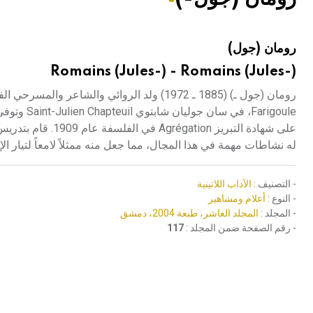
هيئة الموسوعة العربية تطلق موسوعات جديدة في عام 2026
رومان (جول)
Romains (Jules-) - Romains (Jules-)
Farigoule،
له نشاطات مهمة في هذا المجال، مما جعل منه ممثلاً لامعاً لتيار الإجماعية sme
- التصنيف :
الآداب اللاتينية
- النوع :
أعلام ومشاهير
- المجلد :
المجلد العاشر، طبعة 2004، دمشق
- رقم الصفحة ضمن المجلد :
117