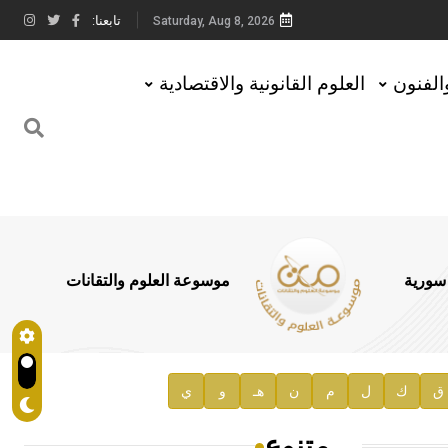
تابعنا:
Saturday, Aug 8, 2026
والفنون
العلوم القانونية والاقتصادية
 سورية
موسوعة العلوم والتقانات
ق
ك
ل
م
ن
هـ
و
ي
متنوع