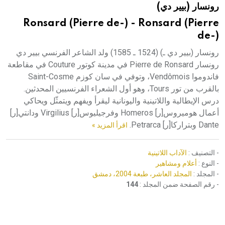
رونسار (بيير دي)
هيئة الموسوعة العربية تطلق موسوعات جديدة في عام 2026
Ronsard (Pierre de-) - Ronsard (Pierre
de-)
رونسار (بيير دي ـ) (1524 ـ 1585) ولد الشاعر الفرنسي بيير دي
رونسار Pierre de Ronsard في مدينة كوتور Couture في مقاطعة
فاندوموا Vendômois، وتوفي في سان كوزم Saint-Cosme
بالقرب من تور Tours، وهو أول الشعراء الفرنسيين المحدثين.
درس الإيطالية واللاتينية واليونانية ليقرأ ويفهم ويتمثّل ويحاكي
أعمال هوميروس[ر] Homeros وفرجيليوس[ر] Virgilius ودانتي[ر]
Dante وبتراركا[ر] Petrarca.
اقرأ المزيد »
- التصنيف :
الآداب اللاتينية
- النوع :
أعلام ومشاهير
- المجلد :
المجلد العاشر، طبعة 2004، دمشق
- رقم الصفحة ضمن المجلد :
144