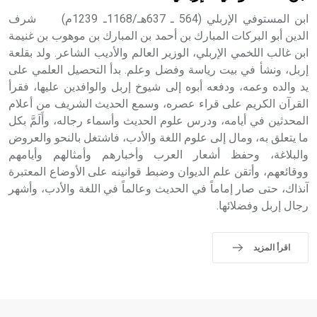
ابن المستوفي الإربلي (564 ـ 637هـ/1168ـ 1239م) شرف
الدين أبو البركات المبارك بن أحمد بن المبارك بن موهوب بن غنيمة
ابن غالب اللخمي الإربلي، الوزير العالم والأديب الشاعر. ولد بقلعة
إربل، ونشأ في بيت رياسة وفضل وعلم. بدأ التحصيل العلمي على
يد والده وعمه، ودفعه أبوه إلى شيوخ إربل والوافدين عليها، فقرأ
القرآن الكريم على قراء عصره، وسمع الحديث الشريف من أعلام
المحدثين في أيامه، ودرس علوم الحديث وأسماء رجاله، وأَلَمَّ بكل
ما يتعلق به، ومال إلى علوم اللغة والأدب، فاشتغل بالنحو والعروض
والبلاغة، وحفظ أشعار العرب وأخبارهم وأمثالهم وأيامهم
ووقائعهم، وأتقن علم الديوان وضبط قوانينه على الأوضاع المعتبرة
آنذاك، حتى صار إماماً في الحديث وعالماً في اللغة والأدب، وأشهر
رجال إربل وفضلائها.
اقرأ المزيد