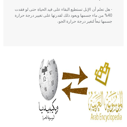
- هل تعلم أن الإبل تستطيع البقاء على قيد الحياة حتى لو فقدت
40% من ماء جسمها ويعود ذلك لقدرتها على تغيير درجة حرارة
جسمها تبعاً لتغير درجة حرارة الجو،
- هل تعلم أن أبقراط كتب في الطب أربعة مؤلفات هي:
الحكم، الأدلة، تنظيم التغذية، ورسالته في جروح الرأس. ويعود
له الفضل بأنه حرر الطب من الدين والفلسفة.
- هل تعلم أن المرجان إفراز حيواني يتكون في البحر ويتركب
من مادة كربونات الكلسيوم، وهو أحمر أو شديد الحمرة وهو
أجود أنواعه، ويمتاز بكبر الحجم ويسمى الش