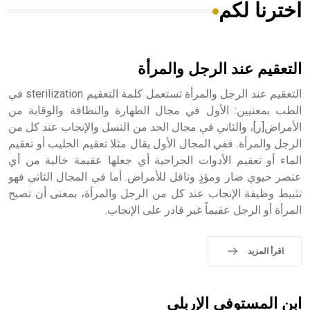
اخترنا لكم
هل تعلم أن الأبسيد كلمة فرنسية اللفظ تم اعتمادها مصطلحاً
أثرياً يستخدم في العمارة عموماً وفي العمارة الدينية الخاصة
بالكنائس خصوصاً، وفي الإنكليزية أب
التعقيم عند الرجل والمرأة
التعقيم عند الرجل والمرأة تستعمل كلمة التعقيم sterilization في
الطب بمعنيين: الأول في مجال الطهارة والنظافة والوقاية من
الأمراض[ر]، والثاني في مجال الحد من النسل والإنجاب عند كل من
- هل تعلم أن أبجر Abgar اسم معروف جيداً يعود إلى عدد من
الملوك الذين حكموا مدينة إديسا (الرها) من أبجر الأول وحتى
الرجل والمرأة. ففي المجال الأول يقال مثلا تعقيم الحليب أو تعقيم
التاسع، وهم ينتسبون إلى أسرة أوسروين
الماء أو تعقيم الأدوات الجراحية أي جعلها عقيمة خالية من أي
عنصر حيوي ضار ومؤذٍ وناقل للأمراض. أما في المجال الثاني فهو
تثبيط وظيفة الإنجاب عند كل من الرجل والمرأة، بمعنى أن تصبح
المرأة أو الرجل عقيماً غير قادر على الإنجاب.
- هل تعلم أن الأبجدية الكنعانية تتألف من /22/ علامة كتابية
sign تكتب منفصلة غير متصلة، وتعتمد المبدأ الأكوروفوني،
اقرأ المزيد
حيث تقتصر القيمة الصوتية للعلامة الك
ابن المستوفي الإربلي