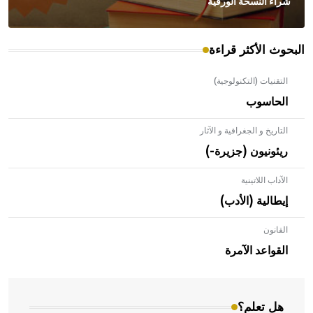
شراء النسخة الورقية
البحوث الأكثر قراءة
التقنيات (التكنولوجية)
الحاسوب
التاريخ و الجغرافية و الآثار
ريئونيون (جزيرة-)
الآداب اللاتينية
إيطالية (الأدب)
القانون
- هل تعلم أن الأبلق نوع من الفنون الهندسية التي ارتبطت
بالعمارة الإسلامية في بلاد الشام ومصر خاصة، حيث يحرص
القواعد الآمرة
المعمار على بناء مداميكه وخاصة في الواجهات
هل تعلم؟