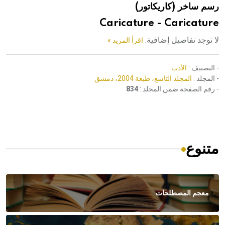
رسم ساخر (كاريكاتور)
هيئة الموسوعة العربية تطلق موسوعات جديدة في عام 2026
Caricature - Caricature
لا توجد تفاصيل إضافية.
اقرأ المزيد »
- التصنيف :
الأدب
- المجلد :
المجلد التاسع، طبعة 2004، دمشق
- رقم الصفحة ضمن المجلد :
834
متنوع
معجم المصطلحات