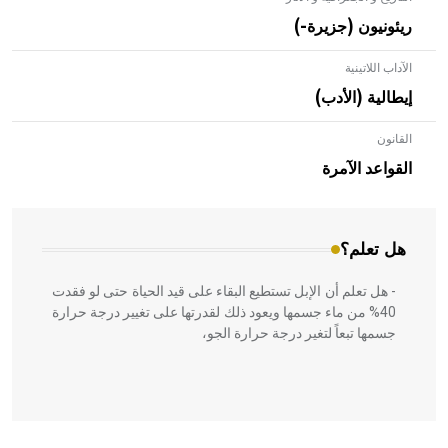
ريئونيون (جزيرة-)
الآداب اللاتينية
إيطالية (الأدب)
القانون
- هل تعلم أن الأبلق نوع من الفنون الهندسية التي ارتبطت
بالعمارة الإسلامية في بلاد الشام ومصر خاصة، حيث يحرص
القواعد الآمرة
المعمار على بناء مداميكه وخاصة في الواجهات
هل تعلم؟
- هل تعلم أن الإبل تستطيع البقاء على قيد الحياة حتى لو فقدت
40% من ماء جسمها ويعود ذلك لقدرتها على تغيير درجة حرارة
جسمها تبعاً لتغير درجة حرارة الجو،
- هل تعلم أن أبقراط كتب في الطب أربعة مؤلفات هي: