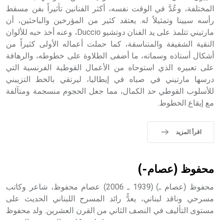
الملوك الذين حكموا مدينة إديسا (الرها) من أبجر الأول وحتى
المختلفة، وعُدَّ في الوقت نفسه، أكثر الفنانين تأثيراً بفن مسقط
التاسع، وهم ينتسبون إلى أسرة أوسروين
رأسه سيينا وتمثيلاً له. يعتقد كثير من المؤرخين والباحثين، أن
مارتيني تتلمذ على يد الفنان دوتشيو Duccio، وعنه أخذ حبه للألوان
النقية الشفيفة والمتناسقة، كما حملت أعماله الأولى كثيراً من
أشكال أستاذه وسماته، ما أضفى الطلاوة على خطوطه، والرهافة
على تعبيره الذي استوحاه من الأعمال القوطية الفرنسية التي
- هل تعلم أن الأبجدية الكنعانية تتألف من /22/ علامة كتابية
درسها مارتيني في صباه في إيطاليا، ليرتقي بالخط التزييني
sign تكتب منفصلة غير متصلة، وتعتمد المبدأ الأكوروفوني،
للأسلوب القوطي حد الكمال، مما جعل الحجوم منسجمة ومتآلفة
حيث تقتصر القيمة الصوتية للعلامة الك
مع إيقاع الخطوط.
اقرأ المزيد
محفوظ (عصام-)
محفوظ (عصام ـ) (1939 ـ 2006) عصام محفوظ، شاعر وكاتب
مسرحي وناقد لبناني، يعدُّ رائد المسرح اللبناني الحديث على
مستوى التأليف في النصف الثاني من القرن العشرين. ولد محفوظ