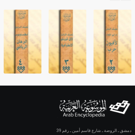
دمشق ـ الروضة ـ شارع قاسم أمين ـ رقم 39