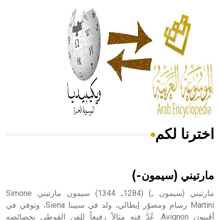
الحكم، الأدلة، تنظيم التغذية، ورسالته في جروح الرأس. ويعود
له الفضل بأنه حرر الطب من الدين والفلسفة.
- هل تعلم أن المرجان إفراز حيواني يتكون في البحر ويتركب
من مادة كربونات الكلسيوم، وهو أحمر أو شديد الحمرة وهو
أجود أنواعه، ويمتاز بكبر الحجم ويسمى الش
اخترنا لكم
هل تعلم أن الأبسيد كلمة فرنسية اللفظ تم اعتمادها مصطلحاً
أثرياً يستخدم في العمارة عموماً وفي العمارة الدينية الخاصة
بالكنائس خصوصاً، وفي الإنكليزية أب
مارتيني (سيمون-)
مارتيني (سيمون ـ) (1284ـ 1344) سيمون مارتيني Simone
Martini رسام ومصوّر إيطالي، ولد في سيينا Siena، وتوفي في
أڤييون Avignon. عُدَّ فنه مثالاً رفيعاً للفن القوطي بخصائصه
- هل تعلم أن أبجر Abgar اسم معروف جيداً يعود إلى عدد من