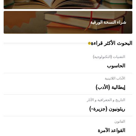
شراء النسخة الورقية
البحوث الأكثر قراءة
التقنيات (التكنولوجية)
الحاسوب
الآداب اللاتينية
إيطالية (الأدب)
التاريخ و الجغرافية و الآثار
ريئونيون (جزيرة-)
القانون
- هل تعلم أن الأبلق نوع من الفنون الهندسية التي ارتبطت
بالعمارة الإسلامية في بلاد الشام ومصر خاصة، حيث يحرص
القواعد الآمرة
المعمار على بناء مداميكه وخاصة في الواجهات