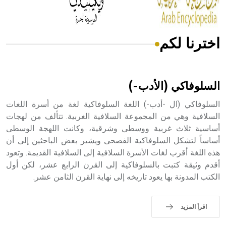
اخترنا لكم
هل تعلم أن الأبسيد كلمة فرنسية اللفظ تم اعتمادها مصطلحاً
أثرياً يستخدم في العمارة عموماً وفي العمارة الدينية الخاصة
بالكنائس خصوصاً، وفي الإنكليزية أب
السلوفاكي (الأدب-)
السلوفاكي (ال -أدب-) اللغة السلوفاكية لغة من أسرة اللغات
السلافية وهي من المجموعة السلافية الغربية. تتألف من لهجات
أساسية ثلاث غربية ووسطى وشرقية، وكانت اللهجة الوسطى
- هل تعلم أن أبجر Abgar اسم معروف جيداً يعود إلى عدد من
الملوك الذين حكموا مدينة إديسا (الرها) من أبجر الأول وحتى
أساساً لتشكل السلوفاكية الفصحى ويشير بعض الباحثين إلى أن
التاسع، وهم ينتسبون إلى أسرة أوسروين
هذه اللغة أقرب لغات الأسرة السلافية إلى السلافية القديمة. وتعود
أقدم وثيقة كتبت بالسلوفاكية إلى القرن الرابع عشر، لكن أول
الكتب المدونة بها يعود تاريخه إلى نهاية القرن الثامن عشر.
- هل تعلم أن الأبجدية الكنعانية تتألف من /22/ علامة كتابية
اقرأ المزيد
sign تكتب منفصلة غير متصلة، وتعتمد المبدأ الأكوروفوني،