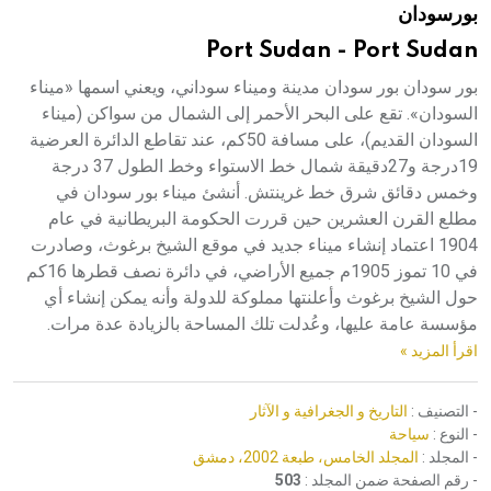
بورسودان
هيئة الموسوعة العربية تطلق موسوعات جديدة في عام 2026
Port Sudan - Port Sudan
بور سودان بور سودان مدينة وميناء سوداني، ويعني اسمها «ميناء
السودان». تقع على البحر الأحمر إلى الشمال من سواكن (ميناء
السودان القديم)، على مسافة 50كم، عند تقاطع الدائرة العرضية
19درجة و27دقيقة شمال خط الاستواء وخط الطول 37 درجة
وخمس دقائق شرق خط غرينتش. أنشئ ميناء بور سودان في
مطلع القرن العشرين حين قررت الحكومة البريطانية في عام
1904 اعتماد إنشاء ميناء جديد في موقع الشيخ برغوث، وصادرت
في 10 تموز 1905م جميع الأراضي، في دائرة نصف قطرها 16كم
حول الشيخ برغوث وأعلنتها مملوكة للدولة وأنه يمكن إنشاء أي
مؤسسة عامة عليها، وعُدلت تلك المساحة بالزيادة عدة مرات.
اقرأ المزيد »
- التصنيف :
التاريخ و الجغرافية و الآثار
- النوع :
سياحة
- المجلد :
المجلد الخامس، طبعة 2002، دمشق
- رقم الصفحة ضمن المجلد :
503