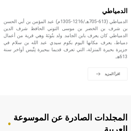
حيث تقتصر القيمة الصوتية للعلامة الك
الدمياطي
الدمياطي (613-705هـ/1216-1305م) عبد المؤمن بن أبي الحسن
بن شرف بن الخضر بن موسى التوني الحافظ شرف الدين
الدمياطي كان يعرف بابن الجامد. ولد بتُونَةَ وهي قرية من أعمال
دمياط، يعرف مكانها اليوم بكوم سيدي عبد الله بن سلام في
جزيرة بحيرة المنزلة، التي تعرف قديما ببحيرة تِنِّيس أواخر سنة
613هـ.
اقرأ المزيد
المجلدات الصادرة عن الموسوعة
العربية