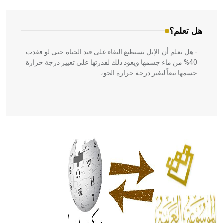
هل تعلم؟
- هل تعلم أن الإبل تستطيع البقاء على قيد الحياة حتى لو فقدت
40% من ماء جسمها ويعود ذلك لقدرتها على تغيير درجة حرارة
جسمها تبعاً لتغير درجة حرارة الجو،
- هل تعلم أن أبقراط كتب في الطب أربعة مؤلفات هي:
الحكم، الأدلة، تنظيم التغذية، ورسالته في جروح الرأس. ويعود
له الفضل بأنه حرر الطب من الدين والفلسفة.
- هل تعلم أن المرجان إفراز حيواني يتكون في البحر ويتركب
من مادة كربونات الكلسيوم، وهو أحمر أو شديد الحمرة وهو
أجود أنواعه، ويمتاز بكبر الحجم ويسمى الش