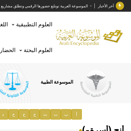
آخر الأخبار
الموسوعة العربية توسّع حضورها الرقمي وتطلق مشاريع معرف
فوز الأستاذ الدكتور وليد محمد السراقبي بجائزة كتارا ل
العلوم التطبيقية
اللغ
جائزة مجمع الملك سلمان العالمي للغة العربية 2025
الأستاذ إياد خالد الطباع مدير عام لهيئة الموسوعة العربية
العلوم البحتة
الحضارة
السيد محمد ياسين صالح وزيرا للثقافة
صدور المجلد الثامن من موسوعة الآثار في سورية
توصيات مجلس الإدارة
الموسوعة الطبية
صدور المجلد السابع من موسوعة الآثار في سورية
صدور المجلد الثامن عشر من الموسوعة الطبية
إعلان..
أ
ب
ت
ث
ج
ح
خ
د
دار الفكر الموزع الحصري لمنشورات هيئة الموسوعة العرب
أنج (أسرة-)