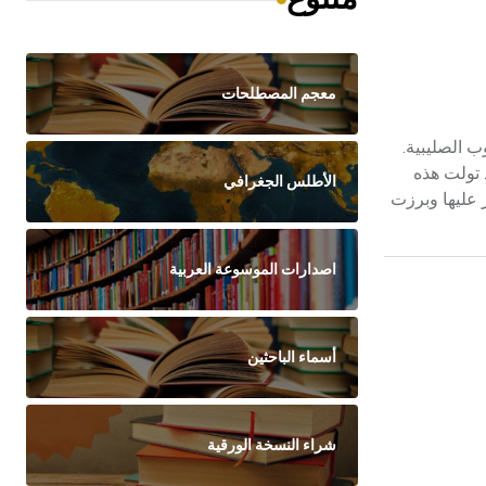
معجم المصطلحات
زنطية، حكمت بين عامي 1158 و1204م في أثناء الحروب الصليبية.
 1195م) وألكسيوس الثالث (1195- 1203م) وألكسيوس الرابع (1203 - 1204م) وقد تولت هذه
الأطلس الجغرافي
 عليها وبرزت
اصدارات الموسوعة العربية
أسماء الباحثين
شراء النسخة الورقية