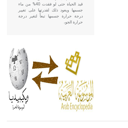
قيد الحياة حتى لو فقدت 40% من ماء
جسمها ويعود ذلك لقدرتها على تغيير
درجة حرارة جسمها تبعاً لتغير درجة
حرارة الجو،
- هل تعلم أن أبقراط كتب في الطب
أربعة مؤلفات هي: الحكم، الأدلة، تنظيم
التغذية، ورسالته في جروح الرأس.
ويعود له الفضل بأنه حرر الطب من
الدين والفلسفة.
- هل تعلم أن المرجان إفراز حيواني
يتكون في البحر ويتركب من مادة
كربونات الكلسيوم، وهو أحمر أو شديد
الحمرة وهو أجود أنواعه، ويمتاز بكبر
الحجم ويسمى الش
هل تعلم أن الأبسيد كلمة فرنسية اللفظ