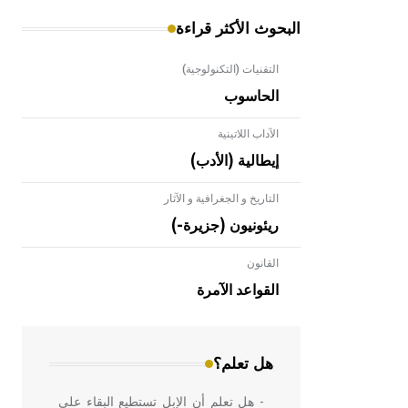
البحوث الأكثر قراءة
التقنيات (التكنولوجية)
الحاسوب
الآداب اللاتينية
إيطالية (الأدب)
التاريخ و الجغرافية و الآثار
ريئونيون (جزيرة-)
القانون
- هل تعلم أن الأبلق نوع من الفنون
الهندسية التي ارتبطت بالعمارة الإسلامية
القواعد الآمرة
في بلاد الشام ومصر خاصة، حيث يحرص
المعمار على بناء مداميكه وخاصة في
الواجهات
هل تعلم؟
- هل تعلم أن الإبل تستطيع البقاء على