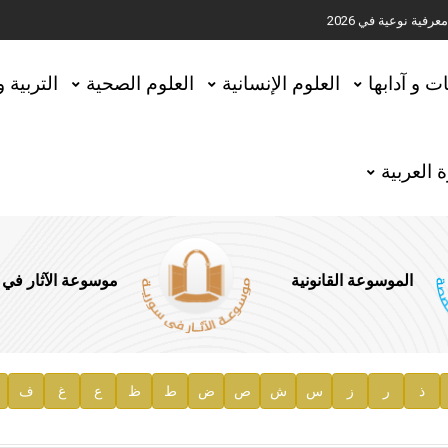
ية نوعية في 2026
تحقيق المخطوطات في العاصمة القطرية الدوحة
ات و آدابها
العلوم الإنسانية
العلوم الصحية
التربية 
 العربية
الموسوعة القانونية
موسوعة الآثار في
ذ
ر
ز
س
ش
ص
ض
ط
ظ
ع
غ
ف
ية