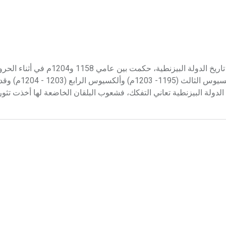
أنج (أسرة ـ) أسرة أنج Les Anges هي الأسرة الحاكمة العاشرة في تاريخ الدولة البي
أنجبت هذه الأسرة ثلاثة أباطرة: إسحاق الثاني (1185 -
لدولة البيزنطية تعاني التفكك، فشعوب البلقان الخاضعة لها أخذت تثور