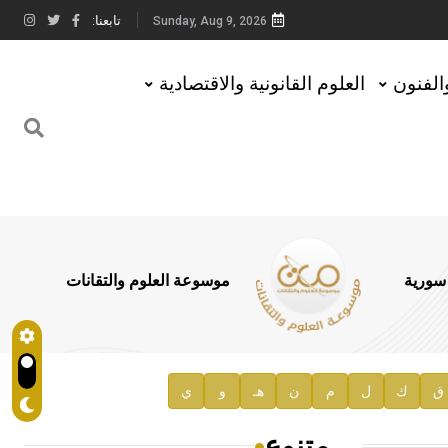
تابعنا:
Sunday, Aug 9, 2026
والفنون
العلوم القانونية والاقتصادية
 سورية
موسوعة العلوم والتقانات
ق
ك
ل
م
ن
هـ
و
ي
متنوع