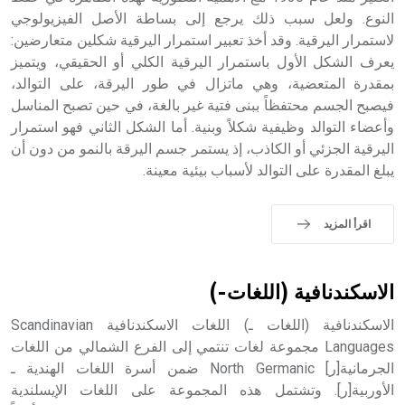
التاسع، وهم ينتسبون إلى أسرة أوسروين
النوع. ولعل سبب ذلك يرجع إلى بساطة الأصل الفيزيولوجي
لاستمرار اليرقية. وقد أخذ تعبير استمرار اليرقية شكلين متعارضين:
يعرف الشكل الأول باستمرار اليرقية الكلي أو الحقيقي، ويتميز
بمقدرة المتعضية، وهي ماتزال في طور اليرقة، على التوالد،
فيصبح الجسم محتفظاً ببنى فتية غير بالغة، في حين تصبح المناسل
- هل تعلم أن الأبجدية الكنعانية تتألف من /22/ علامة كتابية
وأعضاء التوالد وظيفية شكلاً وبنية. أما الشكل الثاني فهو استمرار
sign تكتب منفصلة غير متصلة، وتعتمد المبدأ الأكوروفوني،
اليرقية الجزئي أو الكاذب، إذ يستمر جسم اليرقة بالنمو من دون أن
حيث تقتصر القيمة الصوتية للعلامة الك
يبلغ المقدرة على التوالد لأسباب بيئية معينة.
اقرأ المزيد
الاسكندنافية (اللغات-)
الاسكندنافية (اللغات ـ) اللغات الاسكندنافية Scandinavian
Languages مجموعة لغات تنتمي إلى الفرع الشمالي من اللغات
الجرمانية[ر] North Germanic ضمن أسرة اللغات الهندية ـ
الأوربية[ر]. وتشتمل هذه المجموعة على اللغات الإيسلندية