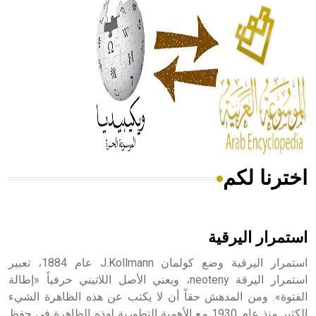
له الفضل بأنه حرر الطب من الدين والفلسفة.
- هل تعلم أن المرجان إفراز حيواني يتكون في البحر ويتركب
من مادة كربونات الكلسيوم، وهو أحمر أو شديد الحمرة وهو
أجود أنواعه، ويمتاز بكبر الحجم ويسمى الش
اخترنا لكم
هل تعلم أن الأبسيد كلمة فرنسية اللفظ تم اعتمادها مصطلحاً
أثرياً يستخدم في العمارة عموماً وفي العمارة الدينية الخاصة
بالكنائس خصوصاً، وفي الإنكليزية أب
استمرار اليرقية
استمرار اليرقية وضع كولمان J.Kollmann عام 1884، تعبير
استمرار اليرقة neoteny، وبعني الأصل اللاتيني حرفياً «إطالة
الفتوة». ومن المدهش حقاً أن لا يكتب عن هذه الظاهرة الشيء
- هل تعلم أن أبجر Abgar اسم معروف جيداً يعود إلى عدد من
الملوك الذين حكموا مدينة إديسا (الرها) من أبجر الأول وحتى
الكثير منذ عام 1930 مع الأهمية التطورية لهذه الظاهرة في حفظ