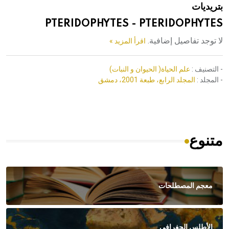
بتريديات
هيئة الموسوعة العربية تطلق موسوعات جديدة في عام 2026
PTERIDOPHYTES - PTERIDOPHYTES
لا توجد تفاصيل إضافية.
اقرأ المزيد »
- التصنيف :
علم الحياة( الحيوان و النبات)
- المجلد :
المجلد الرابع، طبعة 2001، دمشق
متنوع
معجم المصطلحات
الأطلس الجغرافي