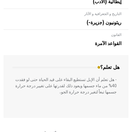
إيطالية (الأدب)
التاريخ و الجغرافية و الآثار
ريئونيون (جزيرة-)
القانون
- هل تعلم أن الأبلق نوع من الفنون الهندسية التي ارتبطت
بالعمارة الإسلامية في بلاد الشام ومصر خاصة، حيث يحرص
القواعد الآمرة
المعمار على بناء مداميكه وخاصة في الواجهات
هل تعلم؟
- هل تعلم أن الإبل تستطيع البقاء على قيد الحياة حتى لو فقدت
40% من ماء جسمها ويعود ذلك لقدرتها على تغيير درجة حرارة
جسمها تبعاً لتغير درجة حرارة الجو،
- هل تعلم أن أبقراط كتب في الطب أربعة مؤلفات هي:
الحكم، الأدلة، تنظيم التغذية، ورسالته في جروح الرأس. ويعود