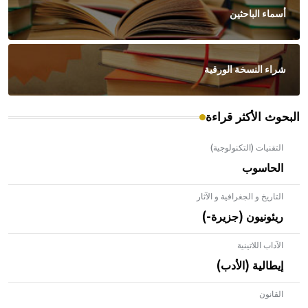
أسماء الباحثين
شراء النسخة الورقية
البحوث الأكثر قراءة
التقنيات (التكنولوجية)
الحاسوب
التاريخ و الجغرافية و الآثار
ريئونيون (جزيرة-)
الآداب اللاتينية
إيطالية (الأدب)
القانون
- هل تعلم أن الأبلق نوع من الفنون الهندسية التي ارتبطت