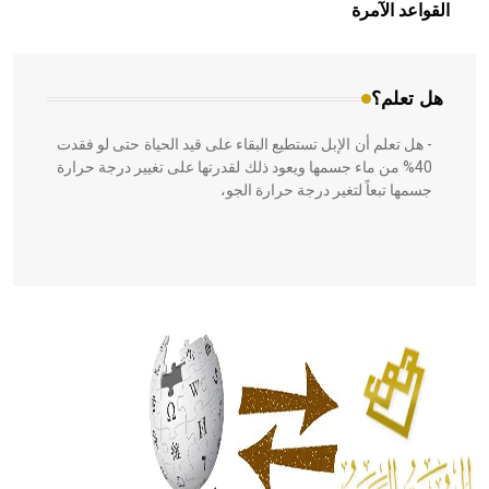
بالعمارة الإسلامية في بلاد الشام ومصر خاصة، حيث يحرص
القواعد الآمرة
المعمار على بناء مداميكه وخاصة في الواجهات
هل تعلم؟
- هل تعلم أن الإبل تستطيع البقاء على قيد الحياة حتى لو فقدت
40% من ماء جسمها ويعود ذلك لقدرتها على تغيير درجة حرارة
جسمها تبعاً لتغير درجة حرارة الجو،
- هل تعلم أن أبقراط كتب في الطب أربعة مؤلفات هي:
الحكم، الأدلة، تنظيم التغذية، ورسالته في جروح الرأس. ويعود
له الفضل بأنه حرر الطب من الدين والفلسفة.
- هل تعلم أن المرجان إفراز حيواني يتكون في البحر ويتركب