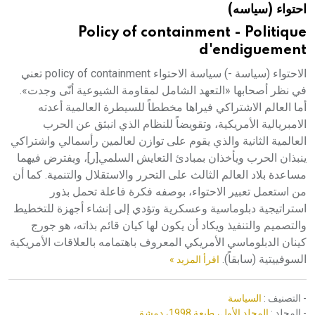
احتواء (سياسه)
هيئة الموسوعة العربية تطلق موسوعات جديدة في عام 2026
Policy of containment - Politique
d'endiguement
الاحتواء (سياسة -) سياسة الاحتواء policy of containment تعني
في نظر أصحابها «التعهد الشامل لمقاومة الشيوعية أنّى وجدت».
أما العالم الاشتراكي فيراها مخططاً للسيطرة العالمية أعدته
الامبريالية الأمريكية، وتقويضاً للنظام الذي انبثق عن الحرب
العالمية الثانية والذي يقوم على توازن لعالمين رأسمالي واشتراكي
ينبذان الحرب ويأخذان بمبادئ التعايش السلمي[ر]، ويفترض فيهما
مساعدة بلاد العالم الثالث على التحرر والاستقلال والتنمية. كما أن
من استعمل تعبير الاحتواء، بوصفه فكرة فاعلة تحمل بذور
استراتيجية دبلوماسية وعسكرية وتؤدي إلى إنشاء أجهزة للتخطيط
والتصميم والتنفيذ ويكاد أن يكون لها كيان قائم بذاته، هو جورج
كينان الدبلوماسي الأمريكي المعروف باهتمامه بالعلاقات الأمريكية
السوفييتية (سابقاً).
اقرأ المزيد »
- التصنيف :
السياسة
- المجلد :
المجلد الأول، طبعة 1998، دمشق