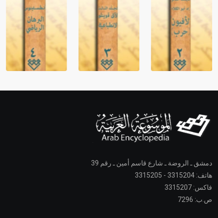
دمشق ـ الروضة ـ شارع قاسم أمين ـ رقم 39
هاتف: 3315204 - 3315205
فاكس: 3315207
ص.ب: 7296