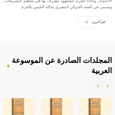
الاحتمال. وحالة الجرم المشهود معترف بها في معظم التشريعات،
sign تكتب منفصلة غير متصلة، وتعتمد المبدأ الأكوروفوني،
وتسمى في الفقه الجزائي المصري بحالة التلبس بالجرم.
حيث تقتصر القيمة الصوتية للعلامة الك
اقرأ المزيد
المجلدات الصادرة عن الموسوعة
العربية