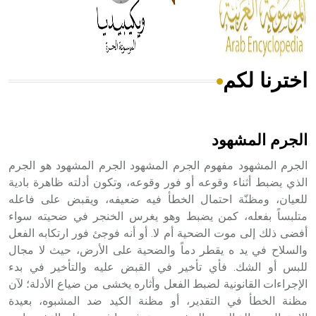
من مادة كربونات الكلسيوم، وهو أحمر أو شديد الحمرة وهو
أجود أنواعه، ويمتاز بكبر الحجم ويسمى الش
اخترنا لكم
هل تعلم أن الأبسيد كلمة فرنسية اللفظ تم اعتمادها مصطلحاً
أثرياً يستخدم في العمارة عموماً وفي العمارة الدينية الخاصة
بالكنائس خصوصاً، وفي الإنكليزية أب
الجرم المشهود
الجرم المشهود مفهوم الجرم المشهود الجرم المشهود هو الجرم
الذي يضبط أثناء وقوعه أو فور وقوعه، وتكون أدلته ظاهرة بادية
للعيان، ومظنّة احتمال الخطأ فيه ضعيفه، ويقبض على فاعله
- هل تعلم أن أبجر Abgar اسم معروف جيداً يعود إلى عدد من
الملوك الذين حكموا مدينة إديسا (الرها) من أبجر الأول وحتى
متلبساً بفعله، كمن يضبط وهو يغرس الخنجر في ضحيته سواء
التاسع، وهم ينتسبون إلى أسرة أوسروين
أفضى ذلك إلى موت الضحية أم لا. أو أنه فوجئ فور ارتكابه الفعل
والسلاح في يد ه يقطر دماً والضحية على الأرض، حيث لا مجال
للبس أو الشك. فأي تأخير في القبض عليه والتأخير في بدء
الإجراءات القانونية لضبط الفعل وأثاره يخشى من ضياع الأدلة؛ لآن
مظنة الخطأ في التقدير، أو مظنة الكيد ضد المشبوه، بعيدة
- هل تعلم أن الأبجدية الكنعانية تتألف من /22/ علامة كتابية