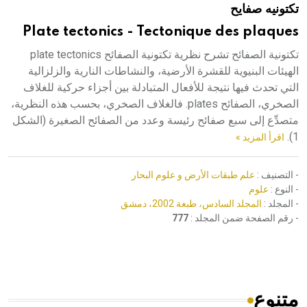
تكتونيه صفايح
هيئة الموسوعة العربية تطلق موسوعات جديدة في عام 2026
Plate tectonics - Tectonique des plaques
تكتونية الصفائح تشرح نظرية تكتونية الصفائح plate tectonics
الهيئات البنيوية للقشرة الأرضية، والنشاطات النارية والزلزالية
التي تحدث فيها نتيجة للأفعال المتبادلة بين أجزاء حركية للغلاف
الصخري، الصفائح plates. فالغلاف الصخري، بحسب هذه النظرية،
متصدِّع إلى سبع صفائح رئيسة وعدد من الصفائح الصغيرة (الشكل
1).
اقرأ المزيد »
- التصنيف :
علم طبقات الأرض و علوم البحار
- النوع :
علوم
- المجلد :
المجلد السادس، طبعة 2002، دمشق
- رقم الصفحة ضمن المجلد :
777
متنوع