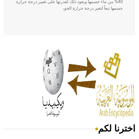
40% من ماء جسمها ويعود ذلك لقدرتها على تغيير درجة حرارة
جسمها تبعاً لتغير درجة حرارة الجو،
- هل تعلم أن أبقراط كتب في الطب أربعة مؤلفات هي:
الحكم، الأدلة، تنظيم التغذية، ورسالته في جروح الرأس. ويعود
له الفضل بأنه حرر الطب من الدين والفلسفة.
- هل تعلم أن المرجان إفراز حيواني يتكون في البحر ويتركب
من مادة كربونات الكلسيوم، وهو أحمر أو شديد الحمرة وهو
أجود أنواعه، ويمتاز بكبر الحجم ويسمى الش
اخترنا لكم
هل تعلم أن الأبسيد كلمة فرنسية اللفظ تم اعتمادها مصطلحاً