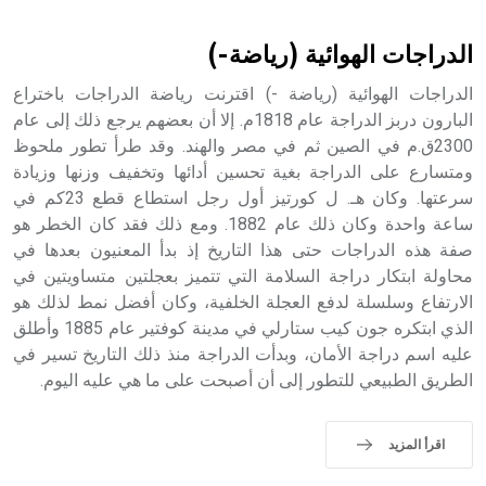
أثرياً يستخدم في العمارة عموماً وفي العمارة الدينية الخاصة
بالكنائس خصوصاً، وفي الإنكليزية أب
الدراجات الهوائية (رياضة-)
الدراجات الهوائية (رياضة -) اقترنت رياضة الدراجات باختراع
البارون دربز الدراجة عام 1818م. إلا أن بعضهم يرجع ذلك إلى عام
2300ق.م في الصين ثم في مصر والهند. وقد طرأ تطور ملحوظ
- هل تعلم أن أبجر Abgar اسم معروف جيداً يعود إلى عدد من
الملوك الذين حكموا مدينة إديسا (الرها) من أبجر الأول وحتى
ومتسارع على الدراجة بغية تحسين أدائها وتخفيف وزنها وزيادة
التاسع، وهم ينتسبون إلى أسرة أوسروين
سرعتها. وكان هـ. ل كورتيز أول رجل استطاع قطع 23كم في
ساعة واحدة وكان ذلك عام 1882. ومع ذلك فقد كان الخطر هو
صفة هذه الدراجات حتى هذا التاريخ إذ بدأ المعنيون بعدها في
محاولة ابتكار دراجة السلامة التي تتميز بعجلتين متساويتين في
الارتفاع وسلسلة لدفع العجلة الخلفية، وكان أفضل نمط لذلك هو
- هل تعلم أن الأبجدية الكنعانية تتألف من /22/ علامة كتابية
الذي ابتكره جون كيب ستارلي في مدينة كوفتير عام 1885 وأطلق
sign تكتب منفصلة غير متصلة، وتعتمد المبدأ الأكوروفوني،
عليه اسم دراجة الأمان، وبدأت الدراجة منذ ذلك التاريخ تسير في
حيث تقتصر القيمة الصوتية للعلامة الك
الطريق الطبيعي للتطور إلى أن أصبحت على ما هي عليه اليوم.
اقرأ المزيد