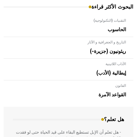
البحوث الأكثر قراءة
التقنيات (التكنولوجية)
الحاسوب
التاريخ و الجغرافية و الآثار
ريئونيون (جزيرة-)
الآداب اللاتينية
إيطالية (الأدب)
القانون
- هل تعلم أن الأبلق نوع من الفنون الهندسية التي ارتبطت
بالعمارة الإسلامية في بلاد الشام ومصر خاصة، حيث يحرص
القواعد الآمرة
المعمار على بناء مداميكه وخاصة في الواجهات
هل تعلم؟
- هل تعلم أن الإبل تستطيع البقاء على قيد الحياة حتى لو فقدت