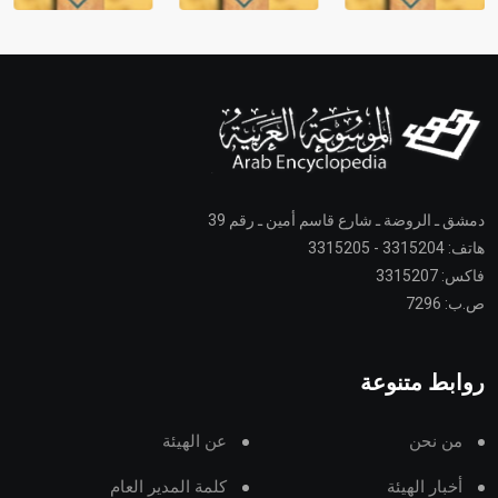
دمشق ـ الروضة ـ شارع قاسم أمين ـ رقم 39
هاتف: 3315204 - 3315205
فاكس: 3315207
ص.ب: 7296
روابط متنوعة
من نحن
عن الهيئة
أخبار الهيئة
كلمة المدير العام