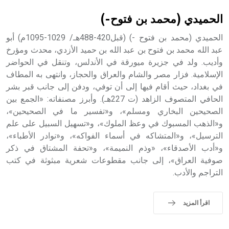
الحميدي (محمد بن فتوح-)
الحميدي (محمد بن فتوح -) (قبل420-488هـ/ 1029-1095م) أبو
عبد الله محمد بن فتوح بن عبد الله بن حميد الأزدي، محدث ومؤرخ
وأديب. ولد في جزيرة ميورقة في الأندلس، وتنقل في الحواضر
الإسلامية. فزار مصر والشام والعراق والحجاز، وانتهى به المطاف
في بغداد، حيث أقام فيها إلى أن توفي، ودفن إلى جانب قبر بشر
الحافي المتصوف الزاهد (ت 227هـ). وأبرز مصنفاته: «الجمع بين
الصحيحين البخاري ومسلم»، و«تفسير ما في الصحيحين»،
و«الذهب المسبوك في وعظ الملوك»، و«تسهيل السبيل على علم
الترسيل»، و«المتشاكه في أسماء الفواكه»، و«نوادر الأطباء»،
و«أدب الأصدقاء»، «وذم النميمة»، و«تحفة المشتاق في ذكر
صوفية العراق»، إلى جانب مقطوعات شعرية مبثوثة في كتب
التراجم والأدب.
اقرأ المزيد