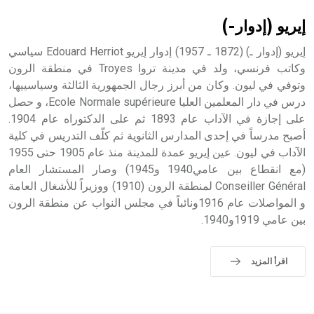
إيريو (إدوار-)
إيريو (إدوار ـ) (1872 ـ 1957) إدوار إيريو Edouard Herriot سياسي
وكاتب فرنسي، ولد في مدينة تروا Troyes في منطقة الرون
وتوفي في ليون. وكان من أبرز رجال الجمهورية الثالثة وسياسييها،
درس في دار المعلمين العليا Ecole Normale supérieure، و حصل
على إجازة في الآداب عام 1893 ثم على الدكتوراه عام 1904.
أصبح مدرساً في إحدى المدارس الثانوية ثم كلّف التدريس في كلية
الآداب في ليون. عين إيريو عمدة للمدينة منذ عام 1905 حتى 1955
(مع انقطاع بين عامي1940 و1945) وصار المستشار العام
Conseiller Général لمنطقة الرون (1910) ووزيراً للأشغال العامة
و المواصلات عام 1916ونائباً في مجلس النواب عن منطقة الرون
بين عامي 1919و1940.
اقرأ المزيد