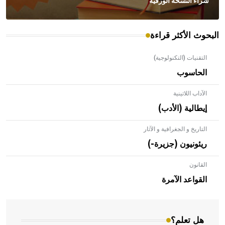
شراء النسخة الورقية
البحوث الأكثر قراءة
التقنيات (التكنولوجية)
الحاسوب
الآداب اللاتينية
إيطالية (الأدب)
التاريخ و الجغرافية و الآثار
ريئونيون (جزيرة-)
القانون
- هل تعلم أن الأبلق نوع من الفنون الهندسية التي ارتبطت
بالعمارة الإسلامية في بلاد الشام ومصر خاصة، حيث يحرص
القواعد الآمرة
المعمار على بناء مداميكه وخاصة في الواجهات
هل تعلم؟