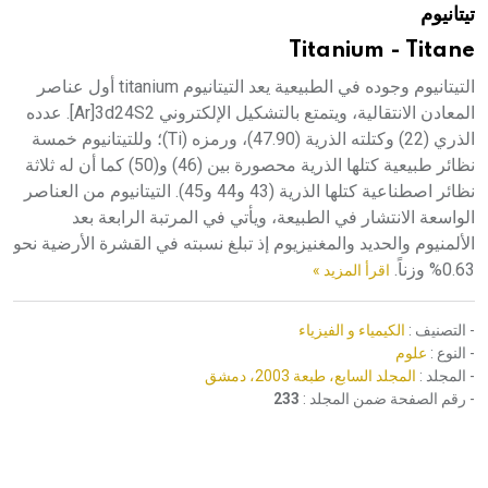
تيتانيوم
هيئة الموسوعة العربية تطلق موسوعات جديدة في عام 2026
Titanium - Titane
التيتانيوم وجوده في الطبيعية يعد التيتانيوم titanium أول عناصر
المعادن الانتقالية، ويتمتع بالتشكيل الإلكتروني Ar]3d24S2]. عدده
الذري (22) وكتلته الذرية (47.90)، ورمزه (Ti)؛ وللتيتانيوم خمسة
نظائر طبيعية كتلها الذرية محصورة بين (46) و(50) كما أن له ثلاثة
نظائر اصطناعية كتلها الذرية (43 و44 و45). التيتانيوم من العناصر
الواسعة الانتشار في الطبيعة، ويأتي في المرتبة الرابعة بعد
الألمنيوم والحديد والمغنيزيوم إذ تبلغ نسبته في القشرة الأرضية نحو
0.63% وزناً.
اقرأ المزيد »
- التصنيف :
الكيمياء و الفيزياء
- النوع :
علوم
- المجلد :
المجلد السابع، طبعة 2003، دمشق
- رقم الصفحة ضمن المجلد :
233