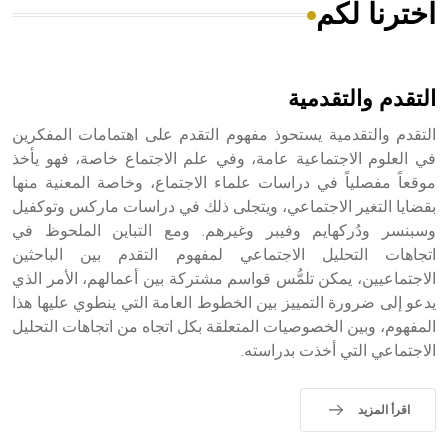
اخترنا لكم
هل تعلم أن الأبسيد كلمة فرنسية اللفظ تم اعتمادها مصطلحاً
أثرياً يستخدم في العمارة عموماً وفي العمارة الدينية الخاصة
بالكنائس خصوصاً، وفي الإنكليزية أب
التقدم والتقدمية
التقدم والتقدمية يستحوذ مفهوم التقدم على اهتمامات المفكرين
في العلوم الاجتماعية عامة، وفي علم الاجتماع خاصة، فهو يأخذ
موقعاً مفصلياً في دراسات علماء الاجتماع، وخاصة المعنية منها
- هل تعلم أن أبجر Abgar اسم معروف جيداً يعود إلى عدد من
الملوك الذين حكموا مدينة إديسا (الرها) من أبجر الأول وحتى
بقضايا التغير الاجتماعي، ويتجلى ذلك في دراسات ماركس وتوكفيل
التاسع، وهم ينتسبون إلى أسرة أوسروين
وسبنسر ودُركهايم وفيبر وغيرهم. ومع التباين الملحوظ في
اتجاهات التحليل الاجتماعي لمفهوم التقدم بين الباحثين
الاجتماعيين، يمكن تلمُّس قواسم مشتركة بين أعمالهم، الأمر الذي
يدعو إلى ضرورة التمييز بين الخطوط العامة التي ينطوي عليها هذا
المفهوم، وبين الخصوصيات المتعلقة بكل اتجاه من اتجاهات التحليل
- هل تعلم أن الأبجدية الكنعانية تتألف من /22/ علامة كتابية
الاجتماعي التي أخذت بدراسته.
sign تكتب منفصلة غير متصلة، وتعتمد المبدأ الأكوروفوني،
حيث تقتصر القيمة الصوتية للعلامة الك
اقرأ المزيد