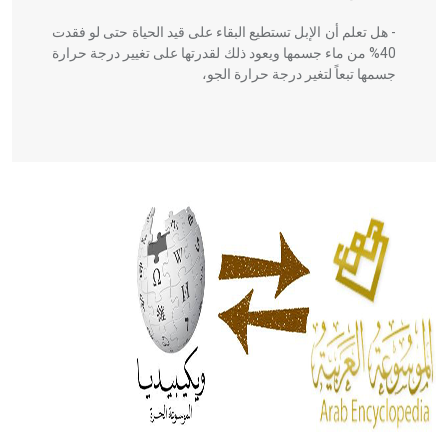
- هل تعلم أن الإبل تستطيع البقاء على قيد الحياة حتى لو فقدت
40% من ماء جسمها ويعود ذلك لقدرتها على تغيير درجة حرارة
جسمها تبعاً لتغير درجة حرارة الجو،
- هل تعلم أن أبقراط كتب في الطب أربعة مؤلفات هي:
الحكم، الأدلة، تنظيم التغذية، ورسالته في جروح الرأس. ويعود
له الفضل بأنه حرر الطب من الدين والفلسفة.
- هل تعلم أن المرجان إفراز حيواني يتكون في البحر ويتركب
من مادة كربونات الكلسيوم، وهو أحمر أو شديد الحمرة وهو
أجود أنواعه، ويمتاز بكبر الحجم ويسمى الش