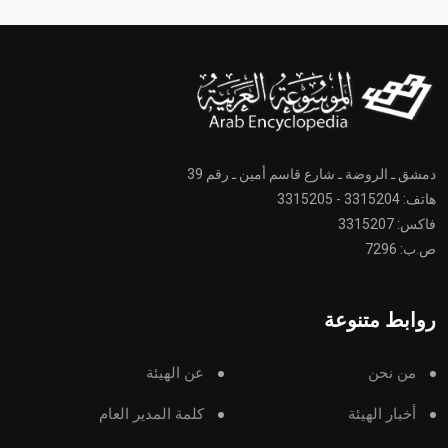
دمشق ـ الروضة ـ شارع قاسم أمين ـ رقم 39
هاتف: 3315204 - 3315205
فاكس: 3315207
ص.ب: 7296
روابط متنوعة
من نحن
عن الهيئة
أخبار الهيئة
كلمة المدير العام