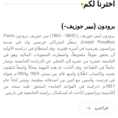
اخترنا لكم
هل تعلم أن الأبسيد كلمة فرنسية اللفظ تم اعتمادها مصطلحاً
أثرياً يستخدم في العمارة عموماً وفي العمارة الدينية الخاصة
بالكنائس خصوصاً، وفي الإنكليزية أب
برودون (بيير جوزيف-)
برودون (بيير جوزيف ـ) (1809 - 1865) بيير جوزيف برودون Pierre
Joseph Proudhon منظّر اشتراكي فرنسي ولد في مدينة
بيزانسون بفرنسة في أسرة فقيرة، وقد استطاع في دراسته الأولية
- هل تعلم أن أبجر Abgar اسم معروف جيداً يعود إلى عدد من
الملوك الذين حكموا مدينة إديسا (الرها) من أبجر الأول وحتى
أن يحقق تفوقاً ملحوظاً، واضطرته الصعوبات المالية وهو في
التاسع، وهم ينتسبون إلى أسرة أوسروين
التاسعة عشرة من عمره إلى التخلي عن الدراسة الجامعية، وصار
عاملاً في الطباعة. وقد أتاحت له هذه المهنة مجالاً واسعاً لتثقيف
نفسه واكتساب اطّلاع واسع. قام بين سنتي 1829 و1834م بجولة
في فرنسة، وأسس مع اثنين من أصدقائه مطبعة، ونشر كتاباً عام
1837م «دراسة في القواعد العامة» استحق عليه منحة من
- هل تعلم أن الأبجدية الكنعانية تتألف من /22/ علامة كتابية
أكاديمية بيزانسون أتاحت له استكمال دراسته الجامعية في باريس.
sign تكتب منفصلة غير متصلة، وتعتمد المبدأ الأكوروفوني،
حيث تقتصر القيمة الصوتية للعلامة الك
اقرأ المزيد