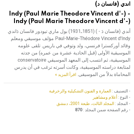
اندي (فانسان د)
هيئة الموسوعة العربية تطلق موسوعات جديدة في عام 2026
Indy (Paul Marie Theodore Vincent d'-) -
Indy (Paul Marie Theodore Vincent d'-)
أندي (فانسان دَ - ) (1851ـ1931) بول ماري تيودور فانسان دَاندي
Paul-Marie-Théodore Vincent d'Indy مؤلف موسيقي ومعلم
وقائد أوركسترا فرنسي، ولد وتوفي في باريس. تلقى علومه
الموسيقية الأولى (قبل الحادية عشرة من عمره) من جدته
الموسيقية، ثم انتسب إلى المعهد الموسيقي conservatoire
لمتابعة دراسته الموسيقية، وكانت أسرته ترغب في أن يدرس
المحاماة بدلاً من الموسيقى.
اقرأ المزيد »
- التصنيف :
العمارة و الفنون التشكيلية والزخرفية
- النوع :
أعلام ومشاهير
- المجلد :
المجلد الثالث، طبعة 2001، دمشق
- رقم الصفحة ضمن المجلد :
870