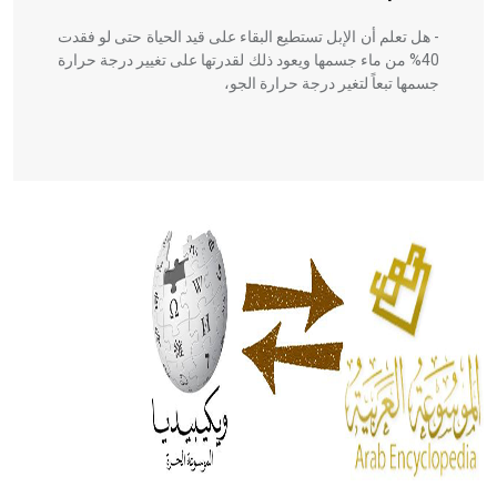
- هل تعلم أن الإبل تستطيع البقاء على قيد الحياة حتى لو فقدت
40% من ماء جسمها ويعود ذلك لقدرتها على تغيير درجة حرارة
جسمها تبعاً لتغير درجة حرارة الجو،
- هل تعلم أن أبقراط كتب في الطب أربعة مؤلفات هي:
الحكم، الأدلة، تنظيم التغذية، ورسالته في جروح الرأس. ويعود
له الفضل بأنه حرر الطب من الدين والفلسفة.
- هل تعلم أن المرجان إفراز حيواني يتكون في البحر ويتركب
من مادة كربونات الكلسيوم، وهو أحمر أو شديد الحمرة وهو
أجود أنواعه، ويمتاز بكبر الحجم ويسمى الش