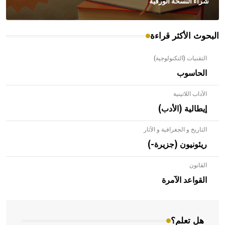
شراء النسخة الورقية
البحوث الأكثر قراءة
التقنيات (التكنولوجية)
الحاسوب
الآداب اللاتينية
إيطالية (الأدب)
التاريخ و الجغرافية و الآثار
ريئونيون (جزيرة-)
القانون
- هل تعلم أن الأبلق نوع من الفنون الهندسية التي ارتبطت
بالعمارة الإسلامية في بلاد الشام ومصر خاصة، حيث يحرص
القواعد الآمرة
المعمار على بناء مداميكه وخاصة في الواجهات
هل تعلم؟