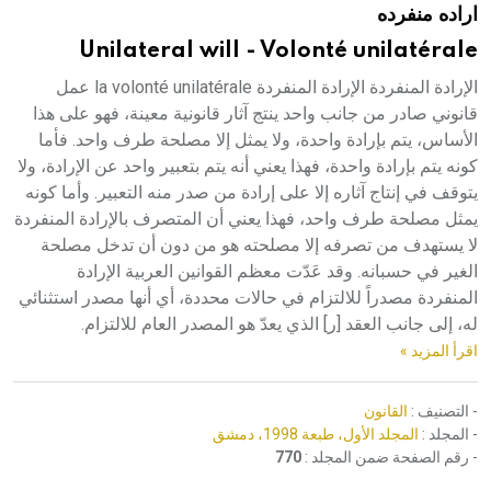
اراده منفرده
هيئة الموسوعة العربية تطلق موسوعات جديدة في عام 2026
Unilateral will - Volonté unilatérale
الإرادة المنفردة الإرادة المنفردة la volonté unilatérale عمل
قانوني صادر من جانب واحد ينتج آثار قانونية معينة، فهو على هذا
الأساس، يتم بإرادة واحدة، ولا يمثل إلا مصلحة طرف واحد. فأما
كونه يتم بإرادة واحدة، فهذا يعني أنه يتم بتعبير واحد عن الإرادة، ولا
يتوقف في إنتاج آثاره إلا على إرادة من صدر منه التعبير. وأما كونه
يمثل مصلحة طرف واحد، فهذا يعني أن المتصرف بالإرادة المنفردة
لا يستهدف من تصرفه إلا مصلحته هو من دون أن تدخل مصلحة
الغير في حسبانه. وقد عَدّت معظم القوانين العربية الإرادة
المنفردة مصدراً للالتزام في حالات محددة، أي أنها مصدر استثنائي
له، إلى جانب العقد [ر] الذي يعدّ هو المصدر العام للالتزام.
اقرأ المزيد »
- التصنيف :
القانون
- المجلد :
المجلد الأول، طبعة 1998، دمشق
- رقم الصفحة ضمن المجلد :
770