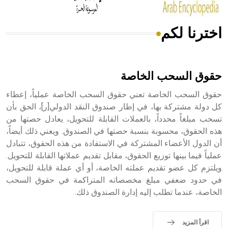
اخترنا لكم
هل تعلم أن الأبسيد كلمة فرنسية اللفظ تم اعتمادها مصطلحاً
أثرياً يستخدم في العمارة عموماً وفي العمارة الدينية الخاصة
بالكنائس خصوصاً، وفي الإنكليزية أب
حقوق السحب الخاصة
حقوق السحب الخاصة تعني حقوق السحب الخاصة عملياً، إعطاء
كل دولة مشتركة بها، في إطار صندوق النقد الدولي[ر]، الحق بأن
تسحب مبلغاً محدداً، بالعملات القابلة للتحويل، يعادل حصتها من
- هل تعلم أن أبجر Abgar اسم معروف جيداً يعود إلى عدد من
الملوك الذين حكموا مدينة إديسا (الرها) من أبجر الأول وحتى
هذه الحقوق، محسوبة بنسبة حصتها في الصندوق. ويعني ذلك أيضاً،
التاسع، وهم ينتسبون إلى أسرة أوسروين
أن الدول الأعضاء المشتركة في الاستفادة من هذه الحقوق، تتبادل
عملياً فيما بينها توزيع الحقوق، مقابل تقديم عملاتها القابلة للتحويل.
ويلتزم كل عضو تقديم عملته الخاصة، أو أي عملة قابلة للتحويل،
في حدود ضعفي مبلغ مخصصاته المتراكمة في حقوق السحب
الخاصة، عندما تطلب إليه إدارة الصندوق ذلك.
- هل تعلم أن الأبجدية الكنعانية تتألف من /22/ علامة كتابية
sign تكتب منفصلة غير متصلة، وتعتمد المبدأ الأكوروفوني،
حيث تقتصر القيمة الصوتية للعلامة الك
اقرأ المزيد