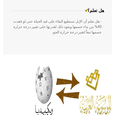
هل تعلم؟
- هل تعلم أن الإبل تستطيع البقاء على قيد الحياة حتى لو فقدت
40% من ماء جسمها ويعود ذلك لقدرتها على تغيير درجة حرارة
جسمها تبعاً لتغير درجة حرارة الجو،
- هل تعلم أن أبقراط كتب في الطب أربعة مؤلفات هي:
الحكم، الأدلة، تنظيم التغذية، ورسالته في جروح الرأس. ويعود
له الفضل بأنه حرر الطب من الدين والفلسفة.
- هل تعلم أن المرجان إفراز حيواني يتكون في البحر ويتركب
من مادة كربونات الكلسيوم، وهو أحمر أو شديد الحمرة وهو
أجود أنواعه، ويمتاز بكبر الحجم ويسمى الش