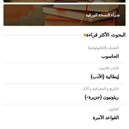
شراء النسخة الورقية
البحوث الأكثر قراءة
التقنيات (التكنولوجية)
الحاسوب
الآداب اللاتينية
إيطالية (الأدب)
التاريخ و الجغرافية و الآثار
ريئونيون (جزيرة-)
القانون
- هل تعلم أن الأبلق نوع من الفنون الهندسية التي ارتبطت
بالعمارة الإسلامية في بلاد الشام ومصر خاصة، حيث يحرص
القواعد الآمرة
المعمار على بناء مداميكه وخاصة في الواجهات