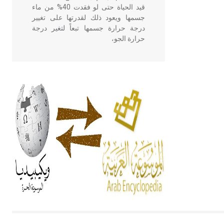
قيد الحياة حتى لو فقدت 40% من ماء
جسمها ويعود ذلك لقدرتها على تغيير
درجة حرارة جسمها تبعاً لتغير درجة
حرارة الجو،
- هل تعلم أن أبقراط كتب في الطب
أربعة مؤلفات هي: الحكم، الأدلة، تنظيم
التغذية، ورسالته في جروح الرأس.
ويعود له الفضل بأنه حرر الطب من
الدين والفلسفة.
- هل تعلم أن المرجان إفراز حيواني
يتكون في البحر ويتركب من مادة
كربونات الكلسيوم، وهو أحمر أو شديد
الحمرة وهو أجود أنواعه، ويمتاز بكبر
الحجم ويسمى الش
هل تعلم أن الأبسيد كلمة فرنسية اللفظ