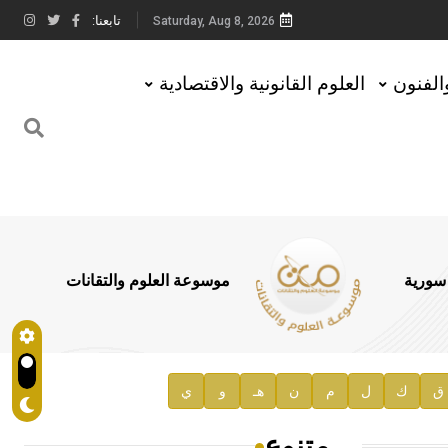
تابعنا:
Saturday, Aug 8, 2026
والفنون
العلوم القانونية والاقتصادية
 سورية
موسوعة العلوم والتقانات
ق
ك
ل
م
ن
هـ
و
ي
متنوع