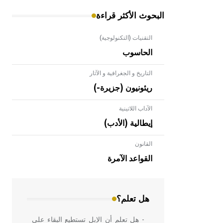
البحوث الأكثر قراءة
التقنيات (التكنولوجية)
الحاسوب
التاريخ و الجغرافية و الآثار
ريئونيون (جزيرة-)
الآداب اللاتينية
إيطالية (الأدب)
القانون
- هل تعلم أن الأبلق نوع من الفنون
الهندسية التي ارتبطت بالعمارة الإسلامية
القواعد الآمرة
في بلاد الشام ومصر خاصة، حيث يحرص
المعمار على بناء مداميكه وخاصة في
الواجهات
هل تعلم؟
- هل تعلم أن الإبل تستطيع البقاء على