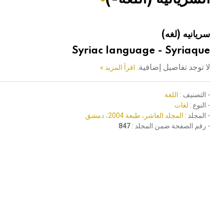
هيئة الموسوعة العربية تطلق موسوعات جديدة في عام 2026
سريانيه (لغه)
Syriac language - Syriaque
لا توجد تفاصيل إضافية.
اقرأ المزيد »
- التصنيف :
اللغة
- النوع :
لغات
- المجلد :
المجلد العاشر، طبعة 2004، دمشق
- رقم الصفحة ضمن المجلد :
847