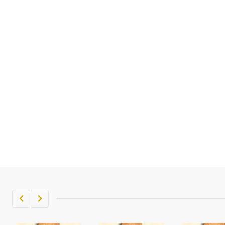
تم اعتمادها مصطلحاً أثرياً يستخدم في
العمارة عموماً وفي العمارة الدينية
الخاصة بالكنائس خصوصاً، وفي
الإنكليزية أب
- هل تعلم أن أبجر Abgar اسم معروف
جيداً يعود إلى عدد من الملوك الذين
حكموا مدينة إديسا (الرها) من أبجر الأول
وحتى التاسع، وهم ينتسبون إلى أسرة
أوسروين
- هل تعلم أن الأبجدية الكنعانية تتألف من
/22/ علامة كتابية sign تكتب منفصلة
غير متصلة، وتعتمد المبدأ الأكوروفوني،
حيث تقتصر القيمة الصوتية للعلامة الك