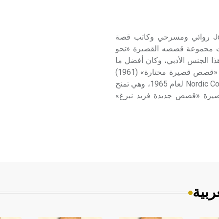
بورغن (يوهان ـ) (1902 ـ 1979) يوهان بورغن Johan Borgen روائي ومسرحي وكاتب قصة
نت مجموعة قصصه القصيرة «نحو
ه الأدبي. برع في هذا الجنس الأدبي، وكان أفضل ما
كتبه فيه، إذ نشر «قصص حب» (1952) Love Stories وكذلك «قصص قصيرة مختارة» (1961)
Selected Short Stories، كما منح جائزة مجلس الشمال Nordic Council لعام 1965، وهي تمنح
يرة «قصص جديدة فريد نبرغ»
ربية