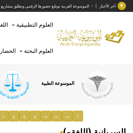
آخر الأخبار
الموسوعة العربية توسّع حضورها الرقمي وتطلق مشاريع معرف
فوز الأستاذ الدكتور وليد محمد السراقبي بجائزة كتارا ل
العلوم التطبيقية
اللغ
جائزة مجمع الملك سلمان العالمي للغة العربية 2025
الأستاذ إياد خالد الطباع مدير عام لهيئة الموسوعة العربية
العلوم البحتة
الحضارة
السيد محمد ياسين صالح وزيرا للثقافة
صدور المجلد الثامن من موسوعة الآثار في سورية
توصيات مجلس الإدارة
الموسوعة الطبية
صدور المجلد السابع من موسوعة الآثار في سورية
صدور المجلد الثامن عشر من الموسوعة الطبية
إعلان..
أ
ب
ت
ث
ج
ح
خ
د
دار الفكر الموزع الحصري لمنشورات هيئة الموسوعة العرب
السريانية (اللغة-)