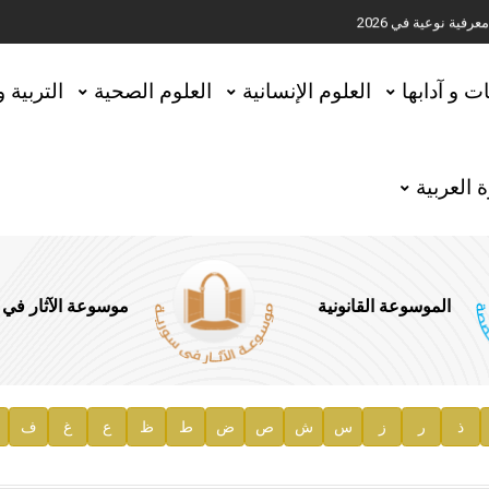
ية نوعية في 2026
تحقيق المخطوطات في العاصمة القطرية الدوحة
ات و آدابها
العلوم الإنسانية
العلوم الصحية
التربية 
 العربية
الموسوعة القانونية
موسوعة الآثار في
ذ
ر
ز
س
ش
ص
ض
ط
ظ
ع
غ
ف
ية