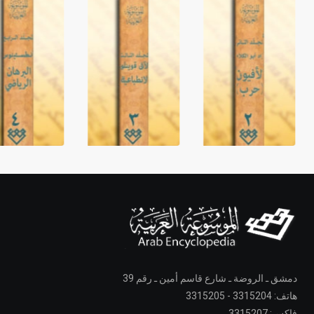
دمشق ـ الروضة ـ شارع قاسم أمين ـ رقم 39
هاتف: 3315204 - 3315205
فاكس: 3315207