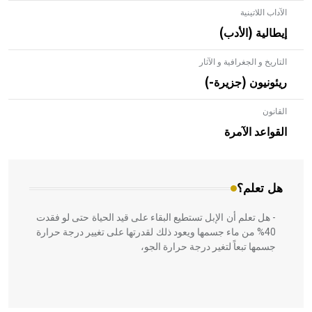
الآداب اللاتينية
إيطالية (الأدب)
التاريخ و الجغرافية و الآثار
ريئونيون (جزيرة-)
القانون
- هل تعلم أن الأبلق نوع من الفنون الهندسية التي ارتبطت
بالعمارة الإسلامية في بلاد الشام ومصر خاصة، حيث يحرص
القواعد الآمرة
المعمار على بناء مداميكه وخاصة في الواجهات
هل تعلم؟
- هل تعلم أن الإبل تستطيع البقاء على قيد الحياة حتى لو فقدت
40% من ماء جسمها ويعود ذلك لقدرتها على تغيير درجة حرارة
جسمها تبعاً لتغير درجة حرارة الجو،