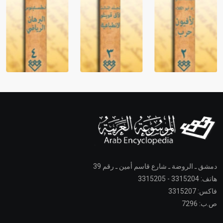
دمشق ـ الروضة ـ شارع قاسم أمين ـ رقم 39
هاتف: 3315204 - 3315205
فاكس: 3315207
ص.ب: 7296