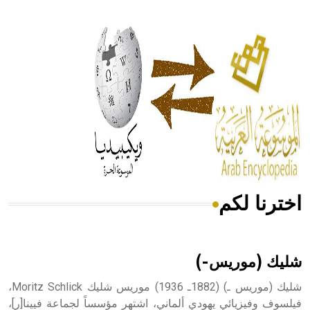
- هل تعلم أن أبقراط كتب في الطب أربعة مؤلفات هي:
الحكم، الأدلة، تنظيم التغذية، ورسالته في جروح الرأس. ويعود
له الفضل بأنه حرر الطب من الدين والفلسفة.
- هل تعلم أن المرجان إفراز حيواني يتكون في البحر ويتركب
من مادة كربونات الكلسيوم، وهو أحمر أو شديد الحمرة وهو
أجود أنواعه، ويمتاز بكبر الحجم ويسمى الش
اخترنا لكم
هل تعلم أن الأبسيد كلمة فرنسية اللفظ تم اعتمادها مصطلحاً
أثرياً يستخدم في العمارة عموماً وفي العمارة الدينية الخاصة
بالكنائس خصوصاً، وفي الإنكليزية أب
شليك (موريس-)
شليك (موريس ـ) (1882ـ 1936) موريس شليك Moritz Schlick،
فيلسوف وفيزيائي يهودي ألماني، اشتهر مؤسساً لجماعة فيينا[ر]،