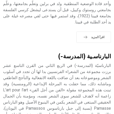
وأحد قادة الوضعية المنطقية. ولد في برلين وتعلّم بجامعتها، وعلّم
- هل تعلم أن أبجر Abgar اسم معروف جيداً يعود إلى عدد من
الملوك الذين حكموا مدينة إديسا (الرها) من أبجر الأول وحتى
بجامعتي روستوك وكييل، قبل أن يستدعى ليشغل كرسي الفلسفة
التاسع، وهم ينتسبون إلى أسرة أوسروين
بجامعة فيينا (1922)، وقد استمر فيها حتى لقي مصرعه غيلة على
يد أحد الطلبة في فيينا.
اقرأ المزيد
- هل تعلم أن الأبجدية الكنعانية تتألف من /22/ علامة كتابية
sign تكتب منفصلة غير متصلة، وتعتمد المبدأ الأكوروفوني،
حيث تقتصر القيمة الصوتية للعلامة الك
البارناسـية (المدرسة-)
البارناسيّة (المدرسة-) في الربع الثاني من القرن التاسع عشر
برزت مجموعة من الشعراء الفرنسيين بدا لها أن تجدد في أسلوب
الشعر وموضوعاته بعد أن ضاقت باللغة الانفعالية والتأجج العاطفي
وماشابه ذلك، مما حفلت به المرحلة الإبداعية (الرومنسية). وقد
تبنت هذه المجموعة مقولة «الفن من أجل الفن» L'art pour l'art
زاعمة أنه لاهدف للشعر سوى الشعر نفسه، ومؤمنة بأن الجمال
الحقيقي المبتغى في الشعر يكمن في الينبوع الأصيل وهو البارناس
Parnasse (نسبة إلى جبل بارناسوس Parnassos في اليونان)،