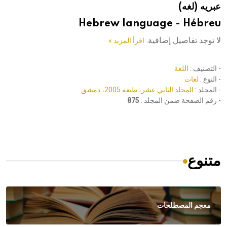
عبريه (لغه)
هيئة الموسوعة العربية تطلق موسوعات جديدة في عام 2026
Hebrew language - Hébreu
لا توجد تفاصيل إضافية.
اقرأ المزيد »
- التصنيف :
اللغة
- النوع :
لغات
- المجلد :
المجلد الثاني عشر، طبعة 2005، دمشق
- رقم الصفحة ضمن المجلد :
875
متنوع
معجم المصطلحات