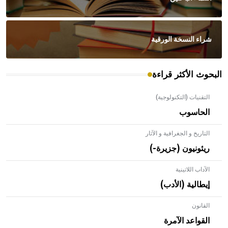
شراء النسخة الورقية
البحوث الأكثر قراءة
التقنيات (التكنولوجية)
الحاسوب
التاريخ و الجغرافية و الآثار
ريئونيون (جزيرة-)
الآداب اللاتينية
إيطالية (الأدب)
القانون
- هل تعلم أن الأبلق نوع من الفنون الهندسية التي ارتبطت
بالعمارة الإسلامية في بلاد الشام ومصر خاصة، حيث يحرص
القواعد الآمرة