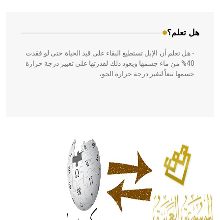
المعمار على بناء مداميكه وخاصة في الواجهات
هل تعلم؟
- هل تعلم أن الإبل تستطيع البقاء على قيد الحياة حتى لو فقدت
40% من ماء جسمها ويعود ذلك لقدرتها على تغيير درجة حرارة
جسمها تبعاً لتغير درجة حرارة الجو،
- هل تعلم أن أبقراط كتب في الطب أربعة مؤلفات هي:
الحكم، الأدلة، تنظيم التغذية، ورسالته في جروح الرأس. ويعود
له الفضل بأنه حرر الطب من الدين والفلسفة.
- هل تعلم أن المرجان إفراز حيواني يتكون في البحر ويتركب
من مادة كربونات الكلسيوم، وهو أحمر أو شديد الحمرة وهو