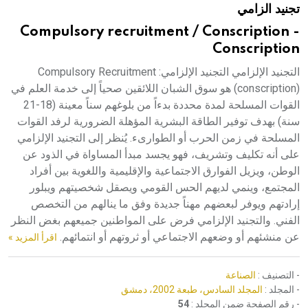
تجنيد الزامي
هيئة الموسوعة العربية تطلق موسوعات جديدة في عام 2026
Compulsory recruitment / Conscription -
Conscription
التجنيد الإلزامي التجنيد الإلزامي: Compulsory Recruitment
(conscription) هو سوق الشبان اللائقين صحياً إلى خدمة العلم في
القوات المسلحة لمدة محددة بدءاً من بلوغهم سناً معينة (18-21
سنة) بهدف توفير الطاقة البشرية المؤهلة الضرورية لرفد القوات
المسلحة في زمن الحرب أو الطوارىء. يُنظر إلى التجنيد الإلزامي
على أنه تكليف وتشريف، فهو يجسد مبدأ المساواة في الذود عن
الوطن، ويزيل الفوارق الاجتماعية والإقليمية واللغوية بين أفراد
المجتمع، وينمي لديهم الحس القومي ويصقل شخصيتهم ويبلور
إرادتهم ويوفر لبعضهم مهناً جديدة وفق ما ينالهم من التخصص
الفني. والتجنيد الإلزامي فرض على المواطنين جميعهم بغض النظر
عن منشئهم أو وضعهم الاجتماعي أو ثروتهم أو انتمائهم.
اقرأ المزيد »
- التصنيف :
الصناعة
- المجلد :
المجلد السادس، طبعة 2002، دمشق
- رقم الصفحة ضمن المجلد :
54