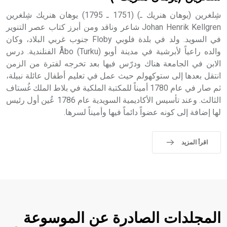
حيث تقتصر القيمة الصوتية للعلامة الك
شِلغرين (يوهان هنريك ـ) (1751 ـ 1795) يوهان هنريك شِلغرين
Johan Henrik Kellgren شاعر وناقد ومن أبرز كتاب عصر التنوير
في السويد. ولد في بلدة فلوبي Floby جنوب غربي البلاد، وكان
والده راعياً لأبرشية في مدينة أوبو Åbo (Turku) الفنلندية. درس
الابن في الجامعة هناك ودرّس فيها بعد تخرجه لفترة من الزمن
انتقل بعدها إلى ستوكهولم حيث عمل في تعليم أطفال عائلة نبيلة،
ثم صار في عام 1780 أميناً للمكتبة الملكية في بلاط الملك غُستاف
الثالث. وعند تأسيس الأكاديمية السويدية عام 1786 عُين أول رئيس
لها إضافة إلى كونه عضواً دائماً فيها وأميناً لسرها.
اقرأ المزيد
المجلدات الصادرة عن الموسوعة