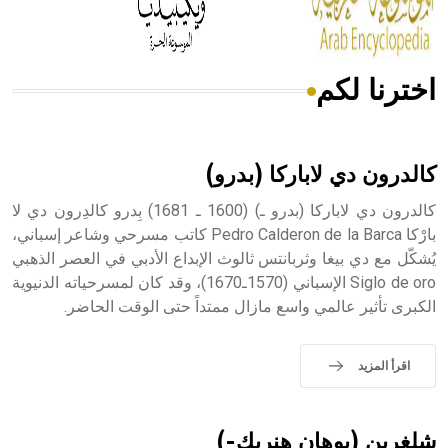
أجود أنواعه، ويمتاز بكبر الحجم ويسمى الش
اخترنا لكم
هل تعلم أن الأبسيد كلمة فرنسية اللفظ تم اعتمادها مصطلحاً
أثرياً يستخدم في العمارة عموماً وفي العمارة الدينية الخاصة
بالكنائس خصوصاً، وفي الإنكليزية أب
كالدرون دي لاباركا (بدرو)
كالدرون دي لاباركا (بدرو ـ) (1600 ـ 1681) بِدرو كالدِرون دي لا
بارْكا Pedro Calderon de la Barca كاتب مسرحي وشاعر إسباني،
يُشكّل مع دي بيغا وثربانتس ثالوث الإبداع الأدبي في العصر الذهبي
- هل تعلم أن أبجر Abgar اسم معروف جيداً يعود إلى عدد من
الملوك الذين حكموا مدينة إديسا (الرها) من أبجر الأول وحتى
Siglo de oro الإسباني (1570ـ1670)، وقد كان لمسرحياته الدنيوية
التاسع، وهم ينتسبون إلى أسرة أوسروين
الكبرى تأثير عالمي واسع مازال ممتداً حتى الوقت الحاضر.
اقرأ المزيد
- هل تعلم أن الأبجدية الكنعانية تتألف من /22/ علامة كتابية
sign تكتب منفصلة غير متصلة، وتعتمد المبدأ الأكوروفوني،
شلغرين (يوهان هنريك-)