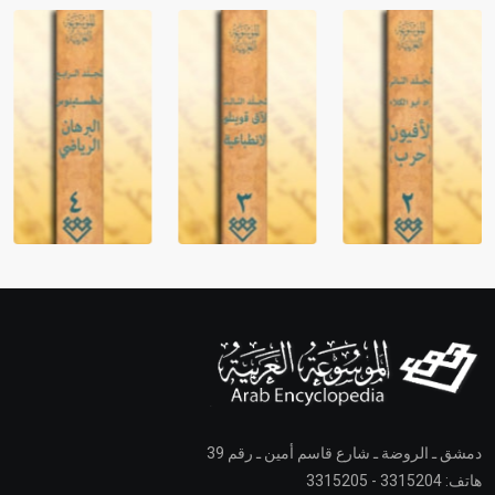
دمشق ـ الروضة ـ شارع قاسم أمين ـ رقم 39
هاتف: 3315204 - 3315205