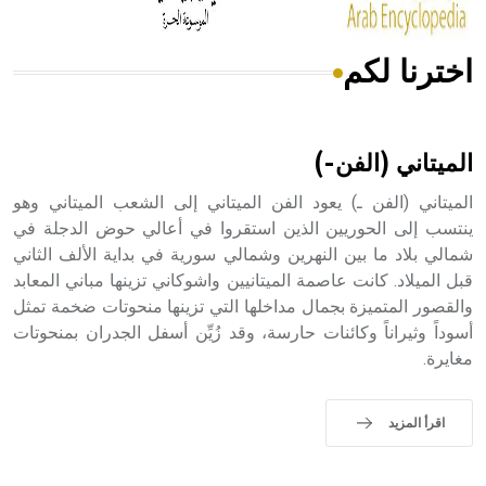
اخترنا لكم
هل تعلم أن الأبسيد كلمة فرنسية اللفظ تم اعتمادها مصطلحاً
أثرياً يستخدم في العمارة عموماً وفي العمارة الدينية الخاصة
بالكنائس خصوصاً، وفي الإنكليزية أب
الميتاني (الفن-)
الميتاني (الفن ـ) يعود الفن الميتاني إلى الشعب الميتاني وهو
ينتسب إلى الحوريين الذين استقروا في أعالي حوض الدجلة في
شمالي بلاد ما بين النهرين وشمالي سورية في بداية الألف الثاني
- هل تعلم أن أبجر Abgar اسم معروف جيداً يعود إلى عدد من
الملوك الذين حكموا مدينة إديسا (الرها) من أبجر الأول وحتى
قبل الميلاد. كانت عاصمة الميتانيين واشوكاني تزينها مباني المعابد
التاسع، وهم ينتسبون إلى أسرة أوسروين
والقصور المتميزة بجمال مداخلها التي تزينها منحوتات ضخمة تمثل
أسوداً وثيراناً وكائنات حارسة، وقد زُيِّن أسفل الجدران بمنحوتات
مغايرة.
- هل تعلم أن الأبجدية الكنعانية تتألف من /22/ علامة كتابية
اقرأ المزيد
sign تكتب منفصلة غير متصلة، وتعتمد المبدأ الأكوروفوني،
حيث تقتصر القيمة الصوتية للعلامة الك