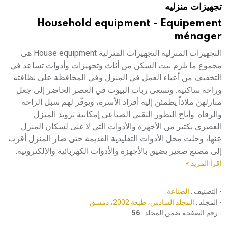
تجهيزات منزليه
هيئة الموسوعة العربية تطلق موسوعات جديدة في عام 2026
Household equipment - Equipement
ménager
التجهيزات المنزلية التجهيزات المنزلية House equipment هي
مجموع ما يلزم بيت السكن من أثاث وتجهيزات وأدوات تساعد في
التخفيف من أعباء العمل في المنزل وفي المحافظة على نظافته
وراحة ساكنيه. وتسعى ربات البيوت في العصر الحاضر إلى جعل
منازلهن ملاذاً يطمئن إليه أفراد الأسرة، ويوفّر لهم سبل الراحة
والرفاه. وأتاح التطور التقني الصناعي إمكانية تزويد المنزل
العصري بكثير من الأجهزة والأدوات التي لا غنى لسكان المنزل
عنها، وحلت محل الأدوات التقليدية القديمة حتى صار المنزل أقرب
إلى مصنع صغير يضيق بالأجهزة والأدوات الكهربائية والإلكترونية.
اقرأ المزيد »
- التصنيف :
الصناعة
- المجلد :
المجلد السادس، طبعة 2002، دمشق
- رقم الصفحة ضمن المجلد :
56