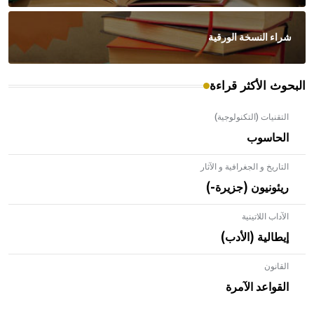
شراء النسخة الورقية
البحوث الأكثر قراءة
التقنيات (التكنولوجية)
الحاسوب
التاريخ و الجغرافية و الآثار
ريئونيون (جزيرة-)
الآداب اللاتينية
إيطالية (الأدب)
القانون
- هل تعلم أن الأبلق نوع من الفنون الهندسية التي ارتبطت
بالعمارة الإسلامية في بلاد الشام ومصر خاصة، حيث يحرص
القواعد الآمرة
المعمار على بناء مداميكه وخاصة في الواجهات