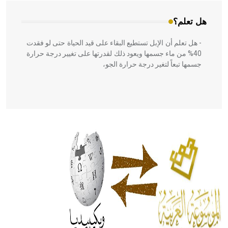
هل تعلم؟
- هل تعلم أن الإبل تستطيع البقاء على قيد الحياة حتى لو فقدت
40% من ماء جسمها ويعود ذلك لقدرتها على تغيير درجة حرارة
جسمها تبعاً لتغير درجة حرارة الجو،
- هل تعلم أن أبقراط كتب في الطب أربعة مؤلفات هي:
الحكم، الأدلة، تنظيم التغذية، ورسالته في جروح الرأس. ويعود
له الفضل بأنه حرر الطب من الدين والفلسفة.
- هل تعلم أن المرجان إفراز حيواني يتكون في البحر ويتركب
من مادة كربونات الكلسيوم، وهو أحمر أو شديد الحمرة وهو
أجود أنواعه، ويمتاز بكبر الحجم ويسمى الش