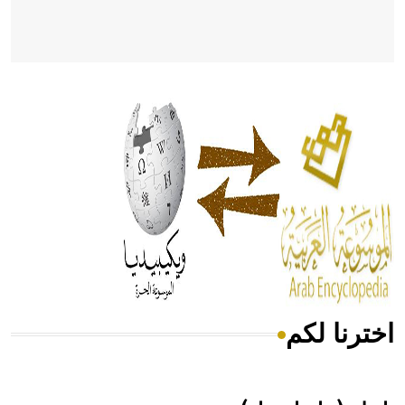
- هل تعلم أن أبقراط كتب في الطب أربعة مؤلفات هي:
الحكم، الأدلة، تنظيم التغذية، ورسالته في جروح الرأس. ويعود
له الفضل بأنه حرر الطب من الدين والفلسفة.
- هل تعلم أن المرجان إفراز حيواني يتكون في البحر ويتركب
من مادة كربونات الكلسيوم، وهو أحمر أو شديد الحمرة وهو
أجود أنواعه، ويمتاز بكبر الحجم ويسمى الش
اخترنا لكم
هل تعلم أن الأبسيد كلمة فرنسية اللفظ تم اعتمادها مصطلحاً
أثرياً يستخدم في العمارة عموماً وفي العمارة الدينية الخاصة
بالكنائس خصوصاً، وفي الإنكليزية أب