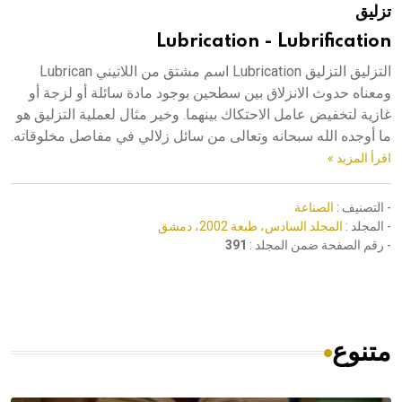
تزليق
هيئة الموسوعة العربية تطلق موسوعات جديدة في عام 2026
Lubrication - Lubrification
التزليق التزليق Lubrication اسم مشتق من اللاتيني Lubrican
ومعناه حدوث الانزلاق بين سطحين بوجود مادة سائلة أو لزجة أو
غازية لتخفيض عامل الاحتكاك بينهما. وخير مثال لعملية التزليق هو
ما أوجده الله سبحانه وتعالى من سائل زلالي في مفاصل مخلوقاته.
اقرأ المزيد »
- التصنيف :
الصناعة
- المجلد :
المجلد السادس، طبعة 2002، دمشق
- رقم الصفحة ضمن المجلد :
391
متنوع