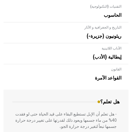
التقنيات (التكنولوجية)
الحاسوب
التاريخ و الجغرافية و الآثار
ريئونيون (جزيرة-)
الآداب اللاتينية
إيطالية (الأدب)
القانون
- هل تعلم أن الأبلق نوع من الفنون الهندسية التي ارتبطت
بالعمارة الإسلامية في بلاد الشام ومصر خاصة، حيث يحرص
القواعد الآمرة
المعمار على بناء مداميكه وخاصة في الواجهات
هل تعلم؟
- هل تعلم أن الإبل تستطيع البقاء على قيد الحياة حتى لو فقدت
40% من ماء جسمها ويعود ذلك لقدرتها على تغيير درجة حرارة
جسمها تبعاً لتغير درجة حرارة الجو،