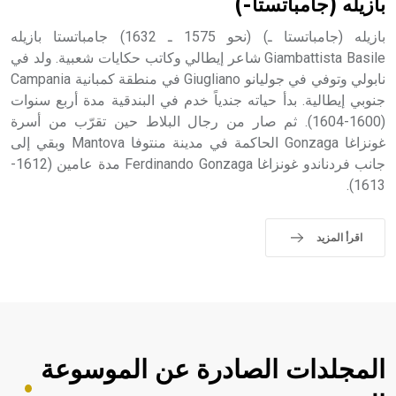
بازيله (جامباتستا-)
بازيله (جامباتستا ـ) (نحو 1575 ـ 1632) جامباتستا بازيله
Giambattista Basile شاعر إيطالي وكاتب حكايات شعبية. ولد في
نابولي وتوفي في جوليانو Giugliano في منطقة كمبانية Campania
- هل تعلم أن أبجر Abgar اسم معروف جيداً يعود إلى عدد من
الملوك الذين حكموا مدينة إديسا (الرها) من أبجر الأول وحتى
جنوبي إيطالية. بدأ حياته جندياً خدم في البندقية مدة أربع سنوات
التاسع، وهم ينتسبون إلى أسرة أوسروين
(1600-1604). ثم صار من رجال البلاط حين تقرّب من أسرة
غونزاغا Gonzaga الحاكمة في مدينة منتوفا Mantova وبقي إلى
جانب فردناندو غونزاغا Ferdinando Gonzaga مدة عامين (1612-
1613).
- هل تعلم أن الأبجدية الكنعانية تتألف من /22/ علامة كتابية
sign تكتب منفصلة غير متصلة، وتعتمد المبدأ الأكوروفوني،
اقرأ المزيد
حيث تقتصر القيمة الصوتية للعلامة الك
المجلدات الصادرة عن الموسوعة