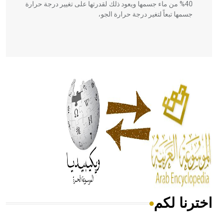
40% من ماء جسمها ويعود ذلك لقدرتها على تغيير درجة حرارة
جسمها تبعاً لتغير درجة حرارة الجو،
- هل تعلم أن أبقراط كتب في الطب أربعة مؤلفات هي:
الحكم، الأدلة، تنظيم التغذية، ورسالته في جروح الرأس. ويعود
له الفضل بأنه حرر الطب من الدين والفلسفة.
- هل تعلم أن المرجان إفراز حيواني يتكون في البحر ويتركب
من مادة كربونات الكلسيوم، وهو أحمر أو شديد الحمرة وهو
أجود أنواعه، ويمتاز بكبر الحجم ويسمى الش
اخترنا لكم
هل تعلم أن الأبسيد كلمة فرنسية اللفظ تم اعتمادها مصطلحاً