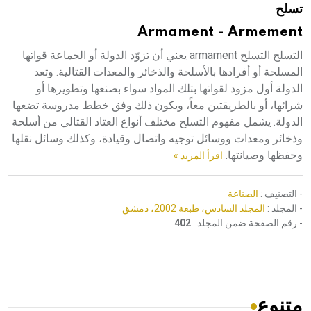
تسلح
هيئة الموسوعة العربية تطلق موسوعات جديدة في عام 2026
Armament - Armement
التسلح التسلح armament يعني أن تزوّد الدولة أو الجماعة قواتها
المسلحة أو أفرادها بالأسلحة والذخائر والمعدات القتالية. وتعد
الدولة أول مزود لقواتها بتلك المواد سواء بصنعها وتطويرها أو
شرائها، أو بالطريقتين معاً، ويكون ذلك وفق خطط مدروسة تضعها
الدولة. يشمل مفهوم التسلح مختلف أنواع العتاد القتالي من أسلحة
وذخائر ومعدات ووسائل توجيه واتصال وقيادة، وكذلك وسائل نقلها
وحفظها وصيانتها.
اقرأ المزيد »
- التصنيف :
الصناعة
- المجلد :
المجلد السادس، طبعة 2002، دمشق
- رقم الصفحة ضمن المجلد :
402
متنوع