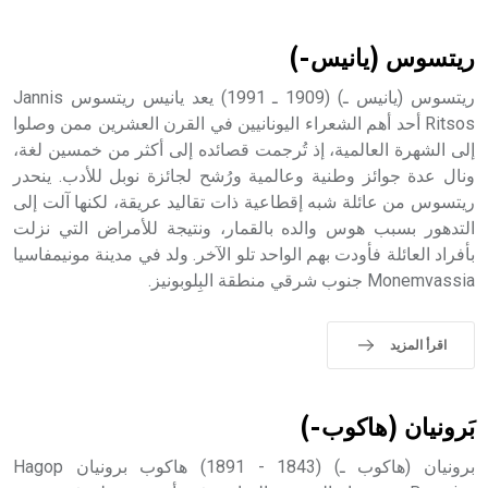
أثرياً يستخدم في العمارة عموماً وفي العمارة الدينية الخاصة
بالكنائس خصوصاً، وفي الإنكليزية أب
ريتسوس (يانيس-)
ريتسوس (يانيس ـ) (1909 ـ 1991) يعد يانيس ريتسوس Jannis
Ritsos أحد أهم الشعراء اليونانيين في القرن العشرين ممن وصلوا
إلى الشهرة العالمية، إذ تُرجمت قصائده إلى أكثر من خمسين لغة،
- هل تعلم أن أبجر Abgar اسم معروف جيداً يعود إلى عدد من
الملوك الذين حكموا مدينة إديسا (الرها) من أبجر الأول وحتى
ونال عدة جوائز وطنية وعالمية ورُشح لجائزة نوبل للأدب. ينحدر
التاسع، وهم ينتسبون إلى أسرة أوسروين
ريتسوس من عائلة شبه إقطاعية ذات تقاليد عريقة، لكنها آلت إلى
التدهور بسبب هوس والده بالقمار، ونتيجة للأمراض التي نزلت
بأفراد العائلة فأودت بهم الواحد تلو الآخر. ولد في مدينة مونيمفاسيا
Monemvassia جنوب شرقي منطقة البِلوبونيز.
- هل تعلم أن الأبجدية الكنعانية تتألف من /22/ علامة كتابية
sign تكتب منفصلة غير متصلة، وتعتمد المبدأ الأكوروفوني،
اقرأ المزيد
حيث تقتصر القيمة الصوتية للعلامة الك
بَرونيان (هاكوب-)
برونيان (هاكوب ـ) (1843 - 1891) هاكوب برونيان Hagop