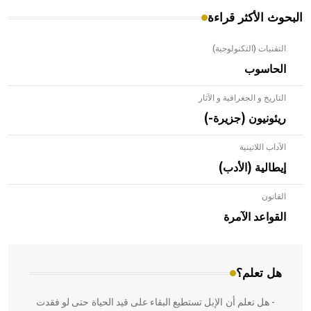
البحوث الأكثر قراءة
التقنيات (التكنولوجية)
الحاسوب
التاريخ و الجغرافية و الآثار
ريئونيون (جزيرة-)
الآداب اللاتينية
إيطالية (الأدب)
القانون
- هل تعلم أن الأبلق نوع من الفنون الهندسية التي ارتبطت
بالعمارة الإسلامية في بلاد الشام ومصر خاصة، حيث يحرص
القواعد الآمرة
المعمار على بناء مداميكه وخاصة في الواجهات
هل تعلم؟
- هل تعلم أن الإبل تستطيع البقاء على قيد الحياة حتى لو فقدت