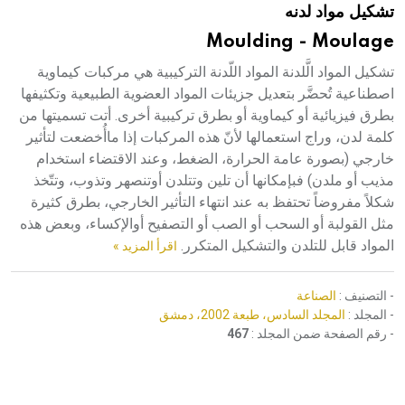
تشكيل مواد لدنه
هيئة الموسوعة العربية تطلق موسوعات جديدة في عام 2026
Moulding - Moulage
تشكيل المواد الَّلدنة المواد اللّدنة التركيبية هي مركبات كيماوية
اصطناعية تُحضَّر بتعديل جزيئات المواد العضوية الطبيعية وتكثيفها
بطرق فيزيائية أو كيماوية أو بطرق تركيبية أخرى. أتت تسميتها من
كلمة لدن، وراج استعمالها لأنّ هذه المركبات إذا ماأُخضعت لتأثير
خارجي (بصورة عامة الحرارة، الضغط، وعند الاقتضاء استخدام
مذيب أو ملدن) فبإمكانها أن تلين وتتلدن أوتنصهر وتذوب، وتتّخذ
شكلاً مفروضاً تحتفظ به عند انتهاء التأثير الخارجي، بطرق كثيرة
مثل القولبة أو السحب أو الصب أو التصفيح أوالإكساء، وبعض هذه
المواد قابل للتلدن والتشكيل المتكرر.
اقرأ المزيد »
- التصنيف :
الصناعة
- المجلد :
المجلد السادس، طبعة 2002، دمشق
- رقم الصفحة ضمن المجلد :
467