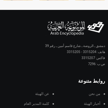
دمشق ـ الروضة ـ شارع قاسم أمين ـ رقم 39
هاتف: 3315204 - 3315205
فاكس: 3315207
ص.ب: 7296
روابط متنوعة
من نحن
عن الهيئة
أخبار الهيئة
كلمة المدير العام