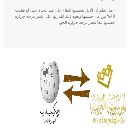
- هل تعلم أن الإبل تستطيع البقاء على قيد الحياة حتى لو فقدت
40% من ماء جسمها ويعود ذلك لقدرتها على تغيير درجة حرارة
جسمها تبعاً لتغير درجة حرارة الجو،
- هل تعلم أن أبقراط كتب في الطب أربعة مؤلفات هي:
الحكم، الأدلة، تنظيم التغذية، ورسالته في جروح الرأس. ويعود
له الفضل بأنه حرر الطب من الدين والفلسفة.
- هل تعلم أن المرجان إفراز حيواني يتكون في البحر ويتركب
من مادة كربونات الكلسيوم، وهو أحمر أو شديد الحمرة وهو
أجود أنواعه، ويمتاز بكبر الحجم ويسمى الش