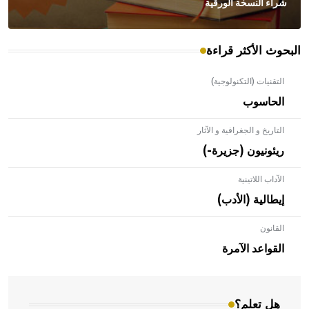
شراء النسخة الورقية
البحوث الأكثر قراءة
التقنيات (التكنولوجية)
الحاسوب
التاريخ و الجغرافية و الآثار
ريئونيون (جزيرة-)
الآداب اللاتينية
إيطالية (الأدب)
القانون
- هل تعلم أن الأبلق نوع من الفنون الهندسية التي ارتبطت
بالعمارة الإسلامية في بلاد الشام ومصر خاصة، حيث يحرص
القواعد الآمرة
المعمار على بناء مداميكه وخاصة في الواجهات
هل تعلم؟