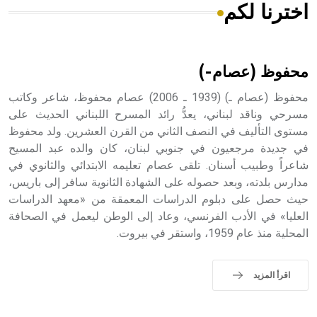
اخترنا لكم
هل تعلم أن الأبسيد كلمة فرنسية اللفظ تم اعتمادها مصطلحاً
أثرياً يستخدم في العمارة عموماً وفي العمارة الدينية الخاصة
بالكنائس خصوصاً، وفي الإنكليزية أب
محفوظ (عصام-)
محفوظ (عصام ـ) (1939 ـ 2006) عصام محفوظ، شاعر وكاتب
مسرحي وناقد لبناني، يعدُّ رائد المسرح اللبناني الحديث على
مستوى التأليف في النصف الثاني من القرن العشرين. ولد محفوظ
- هل تعلم أن أبجر Abgar اسم معروف جيداً يعود إلى عدد من
الملوك الذين حكموا مدينة إديسا (الرها) من أبجر الأول وحتى
في جديدة مرجعيون في جنوبي لبنان، كان والده عبد المسيح
التاسع، وهم ينتسبون إلى أسرة أوسروين
شاعراً وطبيب أسنان. تلقى عصام تعليمه الابتدائي والثانوي في
مدارس بلدته، وبعد حصوله على الشهادة الثانوية سافر إلى باريس،
حيث حصل على دبلوم الدراسات المعمقة من «معهد الدراسات
العليا» في الأدب الفرنسي، وعاد إلى الوطن ليعمل في الصحافة
المحلية منذ عام 1959، واستقر في بيروت.
- هل تعلم أن الأبجدية الكنعانية تتألف من /22/ علامة كتابية
sign تكتب منفصلة غير متصلة، وتعتمد المبدأ الأكوروفوني،
حيث تقتصر القيمة الصوتية للعلامة الك
اقرأ المزيد