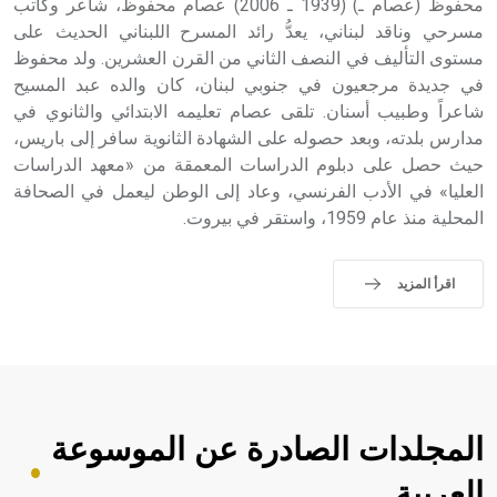
محفوظ (عصام ـ) (1939 ـ 2006) عصام محفوظ، شاعر وكاتب
مسرحي وناقد لبناني، يعدُّ رائد المسرح اللبناني الحديث على
مستوى التأليف في النصف الثاني من القرن العشرين. ولد محفوظ
في جديدة مرجعيون في جنوبي لبنان، كان والده عبد المسيح
شاعراً وطبيب أسنان. تلقى عصام تعليمه الابتدائي والثانوي في
مدارس بلدته، وبعد حصوله على الشهادة الثانوية سافر إلى باريس،
حيث حصل على دبلوم الدراسات المعمقة من «معهد الدراسات
العليا» في الأدب الفرنسي، وعاد إلى الوطن ليعمل في الصحافة
المحلية منذ عام 1959، واستقر في بيروت.
اقرأ المزيد
المجلدات الصادرة عن الموسوعة
العربية