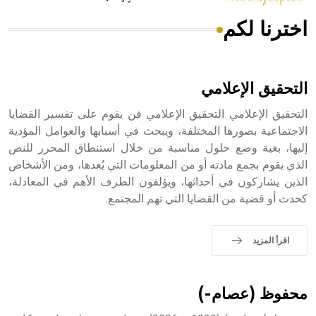
اخترنا لكم
هل تعلم أن الأبسيد كلمة فرنسية اللفظ تم اعتمادها مصطلحاً
أثرياً يستخدم في العمارة عموماً وفي العمارة الدينية الخاصة
بالكنائس خصوصاً، وفي الإنكليزية أب
التحقيق الإعلامي
التحقيق الإعلامي التحقيق الإعلامي فن يقوم على تفسير القضايا
الاجتماعية بصورها المختلفة، ويبحث في أسبابها والعوامل المؤدية
إليها، بغية وضع حلول مناسبة من خلال استنطاق المحرر للنص
- هل تعلم أن أبجر Abgar اسم معروف جيداً يعود إلى عدد من
الملوك الذين حكموا مدينة إديسا (الرها) من أبجر الأول وحتى
الذي يقوم بجمع مادته أو من المعلومات التي يُعدها، ومن الأشخاص
التاسع، وهم ينتسبون إلى أسرة أوسروين
الذين يشاركون في أحداثها، ويؤلفون الطرف الأهم في المعادلة،
كحدث أو قضية من القضايا التي تهم المجتمع.
اقرأ المزيد
- هل تعلم أن الأبجدية الكنعانية تتألف من /22/ علامة كتابية
sign تكتب منفصلة غير متصلة، وتعتمد المبدأ الأكوروفوني،
حيث تقتصر القيمة الصوتية للعلامة الك
محفوظ (عصام-)