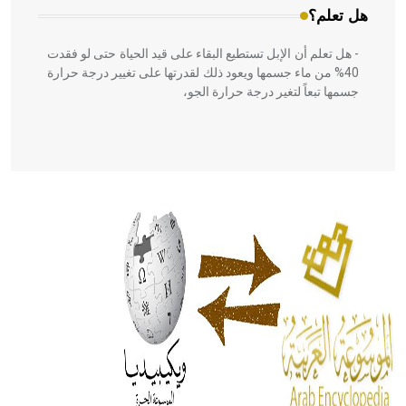
هل تعلم؟
- هل تعلم أن الإبل تستطيع البقاء على قيد الحياة حتى لو فقدت
40% من ماء جسمها ويعود ذلك لقدرتها على تغيير درجة حرارة
جسمها تبعاً لتغير درجة حرارة الجو،
- هل تعلم أن أبقراط كتب في الطب أربعة مؤلفات هي:
الحكم، الأدلة، تنظيم التغذية، ورسالته في جروح الرأس. ويعود
له الفضل بأنه حرر الطب من الدين والفلسفة.
- هل تعلم أن المرجان إفراز حيواني يتكون في البحر ويتركب
من مادة كربونات الكلسيوم، وهو أحمر أو شديد الحمرة وهو
أجود أنواعه، ويمتاز بكبر الحجم ويسمى الش