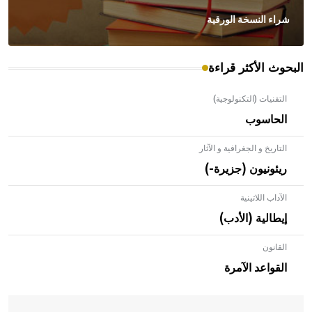
شراء النسخة الورقية
البحوث الأكثر قراءة
التقنيات (التكنولوجية)
الحاسوب
التاريخ و الجغرافية و الآثار
ريئونيون (جزيرة-)
الآداب اللاتينية
إيطالية (الأدب)
القانون
- هل تعلم أن الأبلق نوع من الفنون الهندسية التي ارتبطت
بالعمارة الإسلامية في بلاد الشام ومصر خاصة، حيث يحرص
القواعد الآمرة
المعمار على بناء مداميكه وخاصة في الواجهات