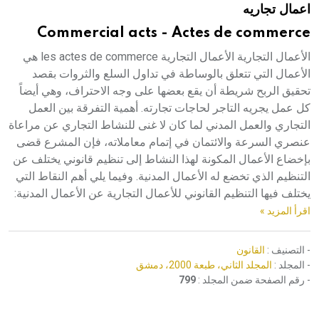
اعمال تجاريه
هيئة الموسوعة العربية تطلق موسوعات جديدة في عام 2026
Commercial acts - Actes de commerce
الأعمال التجارية الأعمال التجارية les actes de commerce هي
الأعمال التي تتعلق بالوساطة في تداول السلع والثروات بقصد
تحقيق الربح شريطة أن يقع بعضها على وجه الاحتراف، وهي أيضاً
كل عمل يجريه التاجر لحاجات تجارته. أهمية التفرقة بين العمل
التجاري والعمل المدني لما كان لا غنى للنشاط التجاري عن مراعاة
عنصري السرعة والائتمان في إتمام معاملاته، فإن المشرع قضى
بإخضاع الأعمال المكونة لهذا النشاط إلى تنظيم قانوني يختلف عن
التنظيم الذي تخضع له الأعمال المدنية. وفيما يلي أهم النقاط التي
يختلف فيها التنظيم القانوني للأعمال التجارية عن الأعمال المدنية:
اقرأ المزيد »
- التصنيف :
القانون
- المجلد :
المجلد الثاني، طبعة 2000، دمشق
- رقم الصفحة ضمن المجلد :
799