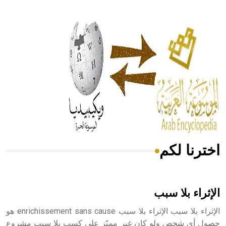
- هل تعلم أن أبقراط كتب في الطب أربعة مؤلفات هي:
الحكم، الأدلة، تنظيم التغذية، ورسالته في جروح الرأس. ويعود
له الفضل بأنه حرر الطب من الدين والفلسفة.
- هل تعلم أن المرجان إفراز حيواني يتكون في البحر ويتركب
من مادة كربونات الكلسيوم، وهو أحمر أو شديد الحمرة وهو
أجود أنواعه، ويمتاز بكبر الحجم ويسمى الش
اخترنا لكم
هل تعلم أن الأبسيد كلمة فرنسية اللفظ تم اعتمادها مصطلحاً
أثرياً يستخدم في العمارة عموماً وفي العمارة الدينية الخاصة
بالكنائس خصوصاً، وفي الإنكليزية أب
الإثراء بلا سبب
الإثراء بلا سبب الإثراء بلا سبب enrichissement sans cause هو
حصول أي شخص ولو كان غير مميّز على كسب بلا سبب مشروع