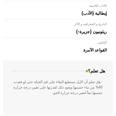
الآداب اللاتينية
إيطالية (الأدب)
التاريخ و الجغرافية و الآثار
ريئونيون (جزيرة-)
القانون
- هل تعلم أن الأبلق نوع من الفنون الهندسية التي ارتبطت
بالعمارة الإسلامية في بلاد الشام ومصر خاصة، حيث يحرص
القواعد الآمرة
المعمار على بناء مداميكه وخاصة في الواجهات
هل تعلم؟
- هل تعلم أن الإبل تستطيع البقاء على قيد الحياة حتى لو فقدت
40% من ماء جسمها ويعود ذلك لقدرتها على تغيير درجة حرارة
جسمها تبعاً لتغير درجة حرارة الجو،