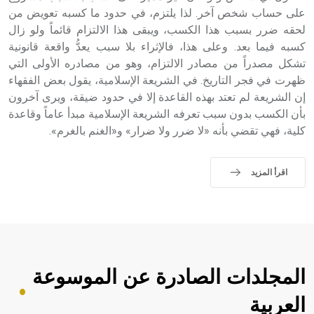
على حساب شخص آخر. لذا يلتزم، في حدود ما كسبه تعويض من
- هل تعلم أن أبجر Abgar اسم معروف جيداً يعود إلى عدد من
الملوك الذين حكموا مدينة إديسا (الرها) من أبجر الأول وحتى
لحقه ضرر بسبب هذا الكسب، ويبقى هذا الالتزام قائماً ولو زال
التاسع، وهم ينتسبون إلى أسرة أوسروين
كسبه فيما بعد. وعلى هذا، فالإثراء بلا سبب يعدُّ واقعة قانونية
تشكل مصدراً من مصادر الالتزام، وهو من مصادره الأولى التي
ظهرت في فجر التاريخ. في الشريعة الإسلامية، يقول بعض الفقهاء
إن الشريعة لم تعتد بهذه القاعدة إلا في حدود ضيقة، ويرى آخرون
بأن الكسب بدون سبب تعرفه الشريعة الإسلامية مبدأ عاماً وقاعدة
- هل تعلم أن الأبجدية الكنعانية تتألف من /22/ علامة كتابية
كلية، فهي تقضي بأنه «لا ضرر ولا ضرار» و«الغنم بالغرم».
sign تكتب منفصلة غير متصلة، وتعتمد المبدأ الأكوروفوني،
حيث تقتصر القيمة الصوتية للعلامة الك
اقرأ المزيد
المجلدات الصادرة عن الموسوعة
العربية