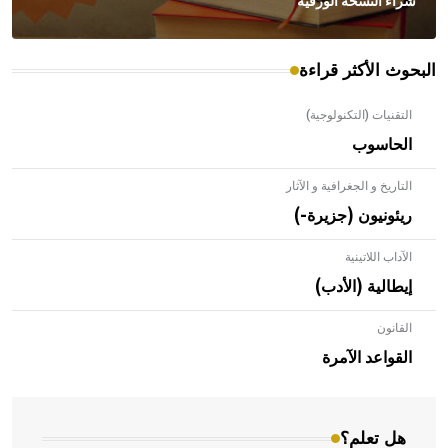
شراء النسخة الورقية
البحوث الأكثر قراءة
التقنيات (التكنولوجية)
الحاسوب
التاريخ و الجغرافية و الآثار
ريئونيون (جزيرة-)
الآداب اللاتينية
إيطالية (الأدب)
القانون
- هل تعلم أن الأبلق نوع من الفنون الهندسية التي ارتبطت
بالعمارة الإسلامية في بلاد الشام ومصر خاصة، حيث يحرص
القواعد الآمرة
المعمار على بناء مداميكه وخاصة في الواجهات
هل تعلم؟