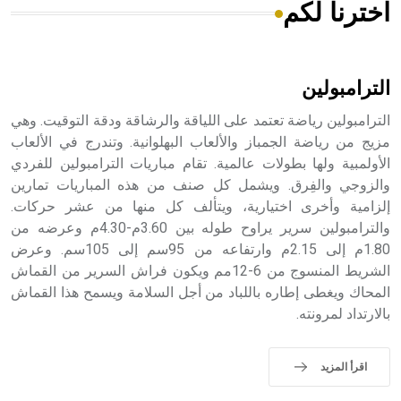
اخترنا لكم
هل تعلم أن الأبسيد كلمة فرنسية اللفظ تم اعتمادها مصطلحاً
أثرياً يستخدم في العمارة عموماً وفي العمارة الدينية الخاصة
بالكنائس خصوصاً، وفي الإنكليزية أب
الترامبولين
الترامبولين رياضة تعتمد على اللياقة والرشاقة ودقة التوقيت. وهي
مزيج من رياضة الجمباز والألعاب البهلوانية. وتندرج في الألعاب
الأولمبية ولها بطولات عالمية. تقام مباريات الترامبولين للفردي
- هل تعلم أن أبجر Abgar اسم معروف جيداً يعود إلى عدد من
الملوك الذين حكموا مدينة إديسا (الرها) من أبجر الأول وحتى
والزوجي والفِرق. ويشمل كل صنف من هذه المباريات تمارين
التاسع، وهم ينتسبون إلى أسرة أوسروين
إلزامية وأخرى اختيارية، ويتألف كل منها من عشر حركات.
والترامبولين سرير يراوح طوله بين 3.60م-4.30م وعرضه من
1.80م إلى 2.15م وارتفاعه من 95سم إلى 105سم. وعرض
الشريط المنسوج من 6-12مم ويكون فراش السرير من القماش
المحاك ويغطى إطاره باللباد من أجل السلامة ويسمح هذا القماش
- هل تعلم أن الأبجدية الكنعانية تتألف من /22/ علامة كتابية
بالارتداد لمرونته.
sign تكتب منفصلة غير متصلة، وتعتمد المبدأ الأكوروفوني،
حيث تقتصر القيمة الصوتية للعلامة الك
اقرأ المزيد