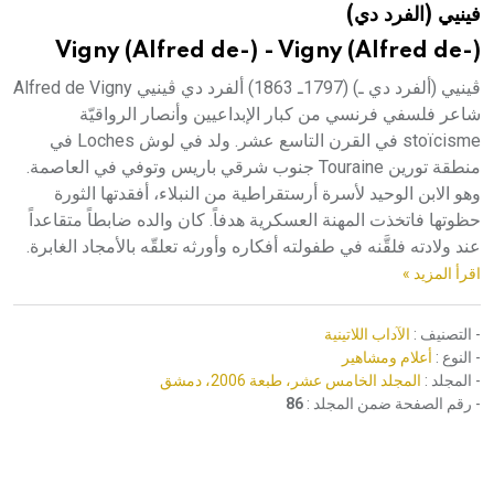
فينيي (الفرد دي)
هيئة الموسوعة العربية تطلق موسوعات جديدة في عام 2026
Vigny (Alfred de-) - Vigny (Alfred de-)
ڤينيي (ألفرد دي ـ) (1797ـ 1863) ألفرد دي ڤينيي Alfred de Vigny
شاعر فلسفي فرنسي من كبار الإبداعيين وأنصار الرواقيّة
stoïcisme في القرن التاسع عشر. ولد في لوش Loches في
منطقة تورين Touraine جنوب شرقي باريس وتوفي في العاصمة.
وهو الابن الوحيد لأسرة أرستقراطية من النبلاء، أفقدتها الثورة
حظوتها فاتخذت المهنة العسكرية هدفاً. كان والده ضابطاً متقاعداً
عند ولادته فلقَّنه في طفولته أفكاره وأورثه تعلقّه بالأمجاد الغابرة.
اقرأ المزيد »
- التصنيف :
الآداب اللاتينية
- النوع :
أعلام ومشاهير
- المجلد :
المجلد الخامس عشر، طبعة 2006، دمشق
- رقم الصفحة ضمن المجلد :
86