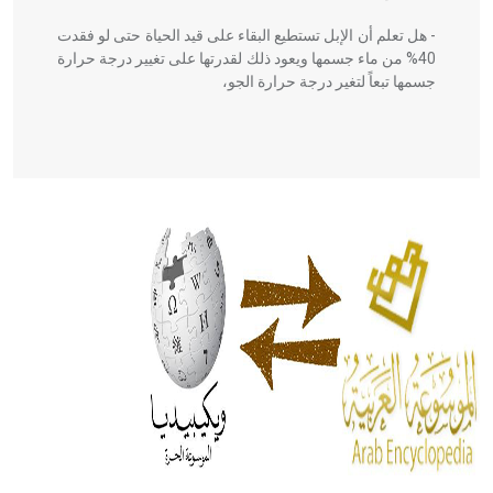
- هل تعلم أن الإبل تستطيع البقاء على قيد الحياة حتى لو فقدت
40% من ماء جسمها ويعود ذلك لقدرتها على تغيير درجة حرارة
جسمها تبعاً لتغير درجة حرارة الجو،
- هل تعلم أن أبقراط كتب في الطب أربعة مؤلفات هي:
الحكم، الأدلة، تنظيم التغذية، ورسالته في جروح الرأس. ويعود
له الفضل بأنه حرر الطب من الدين والفلسفة.
- هل تعلم أن المرجان إفراز حيواني يتكون في البحر ويتركب
من مادة كربونات الكلسيوم، وهو أحمر أو شديد الحمرة وهو
أجود أنواعه، ويمتاز بكبر الحجم ويسمى الش