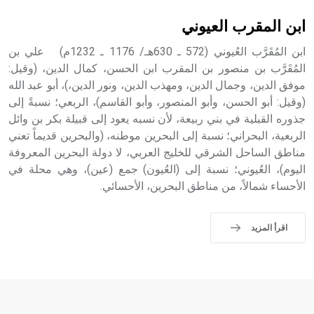
ابن المقرب العيوني
ابن المُقَرَّب العُيوني (572 ـ 630هـ/ 1176 ـ 1232م) علي بن
المُقَرَّب بن منصور بن المقرب ابن الحسن، كمال الدين، (وقيل:
موفق الدين، وجمال الدين، ومهذب الدين، ونور الدين،)، أبو عبد الله
(وقيل: أبو الحسن، وأبو المنصور، وأبو القاسم)، الربعي؛ نسبةً إلى
جذوره القبلية في بني ربيعة، لأن نسبه يعود إلى قبيلة بكر بن وائل
الربعية، البحراني؛ نسبة إلى البحرين موطنه، (والبحرين قديماً تعني
مناطق الساحل الشرقي للخليج العربي، لا دولة البحرين المعروفة
اليوم)، العُيوني؛ نسبة إلى (العُيون) جمع (عين)، وهي محلة في
الأحساء شمالاً، من مناطق البحرين، الأحسائي.
اقرأ المزيد