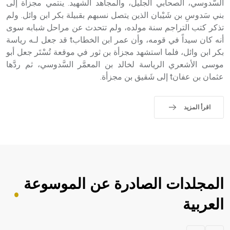
السَّدوسي، الصحابي الجليل، والمجاهد الشهيد. ينتمي مجزأة إلى
بني سَدوسِ بن شَيْبان الذين يتصل نسبهم بقبيلة بكر ابن وائل. ولم
تذكر كتب التراجم سنة مولده، ولم تتحدث عن مراحل شبابه سوى
أنه كان سيداً في قومه، وأن عمر ابن الخطابt قد جعل لـه رياسة
بكر ابن وائل، فلما استشهد مجزأة بن ثور في موقعة تُسْتَر جعل أبو
موسى الأشعري الرياسة لخالد بن المعمَّر السَّدوسي، ثم ردَّها
عثمان بن عفانt إلى شَقيق بن مجزأة.
اقرأ المزيد
المجلدات الصادرة عن الموسوعة
العربية