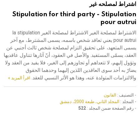
اشتراط لمصلحه غير
هيئة الموسوعة العربية تطلق موسوعات جديدة في عام 2026
Stipulation for third party - Stipulation
pour autrui
الاشتراط لمصلحة الغير الاشتراط لمصلحة الغير la stipulation
pour autrui يعني تعاقد شخص باسمه، يسمى المشترط، مع آخر
يسمى المتعهد، على تحقيق التزام لمصلحة شخص ثالث أجنبي عن
العقد، يسمّى المستفيد. والأصل في العقود، أنّ آثارها تتناول عاقديها
وتؤول إليهم، لا تتعداهم أو تجاوزهم إلى الغير، فلا يفيد من العقد ولا
يضارّ به أحد سوى العاقدين اللذين إليهما وحدهما الحقوق
والالتزامات المتولدة عنه، وهذا هو الأثر النسبي للعقد.
اقرأ المزيد »
- التصنيف :
القانون
- المجلد :
المجلد الثاني، طبعة 2000، دمشق
- رقم الصفحة ضمن المجلد :
522