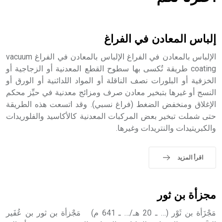
هل تعلم أن الأبسيد كلمة فرنسية اللفظ تم اعتمادها مصطلحاً
أثرياً يستخدم في العمارة عموماً وفي العمارة الدينية الخاصة
بالكنائس خصوصاً، وفي الإنكليزية أب
إلباس المعادن في الفراغ
الإلباس بالمعادن في الفراغ الإلباس بالمعادن في الفراغ vacuum
coating طريقة تُكسى بها سطوح القطع المعدنية أو الزجاجية أو
الخزفية أو البلورات نصف الناقلة أو المواد اللدائنية أو الورق أو
- هل تعلم أن أبجر Abgar اسم معروف جيداً يعود إلى عدد من
الملوك الذين حكموا مدينة إديسا (الرها) من أبجر الأول وحتى
النسج أو غيرها بتبخير معادن صرف ومزائج معدنية في حيِّز محكم
التاسع، وهم ينتسبون إلى أسرة أوسروين
الإغلاق ومنخفض الضغط (فراغ نسبي). وقد اتسعت هذه الطريقة
حتى شملت تبخير بعض المركبات المعدنية كالأكاسيد والفلوريدات
والكبريتيدات والنتريدات وغيرها.
- هل تعلم أن الأبجدية الكنعانية تتألف من /22/ علامة كتابية
اقرأ المزيد
sign تكتب منفصلة غير متصلة، وتعتمد المبدأ الأكوروفوني،
حيث تقتصر القيمة الصوتية للعلامة الك
مجزأة بن ثور
مَجْزَأة بن ثَوْر (… ـ 20 هـ/… ـ 641 م) مَجْزأة بن ثور بن عُفَير