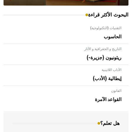
البحوث الأكثر قراءة
التقنيات (التكنولوجية)
الحاسوب
التاريخ و الجغرافية و الآثار
ريئونيون (جزيرة-)
الآداب اللاتينية
إيطالية (الأدب)
القانون
- هل تعلم أن الأبلق نوع من الفنون الهندسية التي ارتبطت
بالعمارة الإسلامية في بلاد الشام ومصر خاصة، حيث يحرص
القواعد الآمرة
المعمار على بناء مداميكه وخاصة في الواجهات
هل تعلم؟