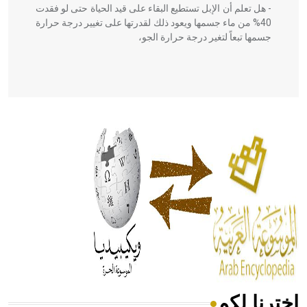
- هل تعلم أن الإبل تستطيع البقاء على قيد الحياة حتى لو فقدت
40% من ماء جسمها ويعود ذلك لقدرتها على تغيير درجة حرارة
جسمها تبعاً لتغير درجة حرارة الجو،
- هل تعلم أن أبقراط كتب في الطب أربعة مؤلفات هي:
الحكم، الأدلة، تنظيم التغذية، ورسالته في جروح الرأس. ويعود
له الفضل بأنه حرر الطب من الدين والفلسفة.
- هل تعلم أن المرجان إفراز حيواني يتكون في البحر ويتركب
من مادة كربونات الكلسيوم، وهو أحمر أو شديد الحمرة وهو
أجود أنواعه، ويمتاز بكبر الحجم ويسمى الش
اخترنا لكم