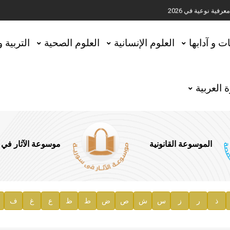
ية نوعية في 2026
تحقيق المخطوطات في العاصمة القطرية الدوحة
ات و آدابها
العلوم الإنسانية
العلوم الصحية
التربية 
 العربية
الموسوعة القانونية
موسوعة الآثار في
ذ
ر
ز
س
ش
ص
ض
ط
ظ
ع
غ
ف
ية