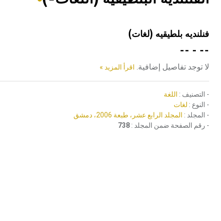
هيئة الموسوعة العربية تطلق موسوعات جديدة في عام 2026
فنلنديه بلطيقيه (لغات)
-- - --
لا توجد تفاصيل إضافية.
اقرأ المزيد »
- التصنيف :
اللغة
- النوع :
لغات
- المجلد :
المجلد الرابع عشر، طبعة 2006، دمشق
- رقم الصفحة ضمن المجلد :
738