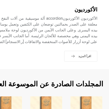
الأكورديون
الأكورديون الأكورديونaccordion آلة موسيقية
معلقة على الصدر بحمالتين توضعان على الكتفين وتعمل بوسا
بيده اليسرى. وعلى الجانب الأيمن من الأكورديون لوحة ملامس 
بيده اليمنى وهي مخصصة للألحان الرئيسة. أما الجانب الأيس
على لوحة أزرار للأصوات المنخفضة والاتفاقات [ر.الانسجام] الصوتية chords الأ
اقرأ المزيد
المجلدات الصادرة عن الموسوعة الع