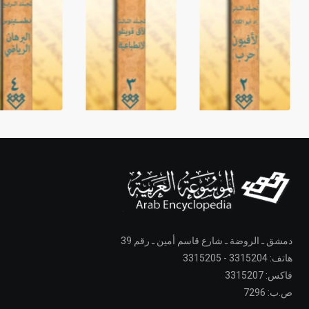
دمشق ـ الروضة ـ شارع قاسم أمين ـ رقم 39
هاتف: 3315204 - 3315205
فاكس: 3315207
ص.ب: 7296