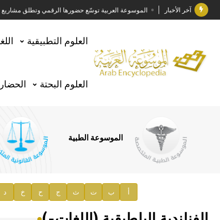
آخر الأخبار
الموسوعة العربية توسّع حضورها الرقمي وتطلق مشاريع معرف
فوز الأستاذ الدكتور وليد محمد السراقبي بجائزة كتارا ل
العلوم التطبيقية
اللغ
جائزة مجمع الملك سلمان العالمي للغة العربية 2025
الأستاذ إياد خالد الطباع مدير عام لهيئة الموسوعة العربية
العلوم البحتة
الحضارة
السيد محمد ياسين صالح وزيرا للثقافة
صدور المجلد الثامن من موسوعة الآثار في سورية
توصيات مجلس الإدارة
الموسوعة الطبية
صدور المجلد السابع من موسوعة الآثار في سورية
صدور المجلد الثامن عشر من الموسوعة الطبية
إعلان..
أ
ب
ت
ث
ج
ح
خ
د
دار الفكر الموزع الحصري لمنشورات هيئة الموسوعة العرب
الفنلندية البلطيقية (اللغات-)