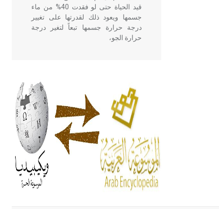
قيد الحياة حتى لو فقدت 40% من ماء
جسمها ويعود ذلك لقدرتها على تغيير
درجة حرارة جسمها تبعاً لتغير درجة
حرارة الجو،
- هل تعلم أن أبقراط كتب في الطب
أربعة مؤلفات هي: الحكم، الأدلة، تنظيم
التغذية، ورسالته في جروح الرأس.
ويعود له الفضل بأنه حرر الطب من
الدين والفلسفة.
- هل تعلم أن المرجان إفراز حيواني
يتكون في البحر ويتركب من مادة
كربونات الكلسيوم، وهو أحمر أو شديد
الحمرة وهو أجود أنواعه، ويمتاز بكبر
الحجم ويسمى الش
هل تعلم أن الأبسيد كلمة فرنسية اللفظ