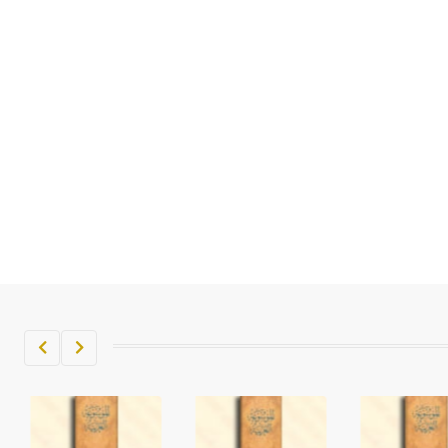
تم اعتمادها مصطلحاً أثرياً يستخدم في
العمارة عموماً وفي العمارة الدينية
الخاصة بالكنائس خصوصاً، وفي
الإنكليزية أب
- هل تعلم أن أبجر Abgar اسم معروف
جيداً يعود إلى عدد من الملوك الذين
حكموا مدينة إديسا (الرها) من أبجر الأول
وحتى التاسع، وهم ينتسبون إلى أسرة
أوسروين
- هل تعلم أن الأبجدية الكنعانية تتألف من
/22/ علامة كتابية sign تكتب منفصلة
غير متصلة، وتعتمد المبدأ الأكوروفوني،
حيث تقتصر القيمة الصوتية للعلامة الك