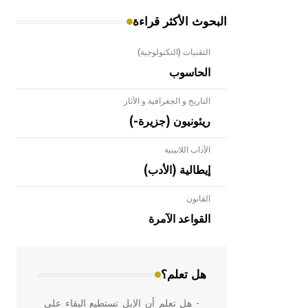
البحوث الأكثر قراءة
التقنيات (التكنولوجية)
الحاسوب
التاريخ و الجغرافية و الآثار
ريئونيون (جزيرة-)
الآداب اللاتينية
إيطالية (الأدب)
القانون
- هل تعلم أن الأبلق نوع من الفنون
الهندسية التي ارتبطت بالعمارة الإسلامية
القواعد الآمرة
في بلاد الشام ومصر خاصة، حيث يحرص
المعمار على بناء مداميكه وخاصة في
الواجهات
هل تعلم؟
- هل تعلم أن الإبل تستطيع البقاء على