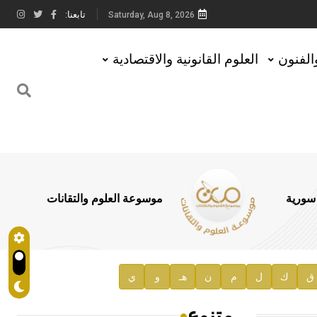
تابعنا:
Saturday, Aug 8, 2026
والفنون
العلوم القانونية والاقتصادية
 سورية
موسوعة العلوم والتقانات
ق
ك
ل
م
ن
هـ
و
ي
متنوع