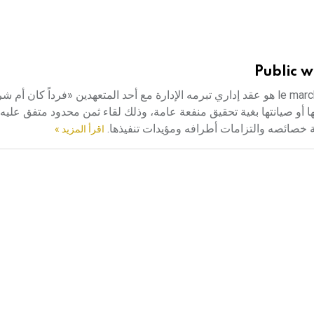
Public w
الأشغال العامة (عقد ـ) عقد الأشغال العامة le marché de travaux publics هو عقد إداري تبرمه الإدارة مع أحد المتعهدين «فر
أو صيانتها بغية تحقيق منفعة عامة، وذلك لقاء ثمن محدود متفق عليه
لة خصائصه والتزامات أطرافه ومؤيدات تنفيذها.
اقرأ المزيد »