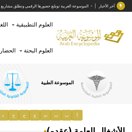
آخر الأخبار
الموسوعة العربية توسّع حضورها الرقمي وتطلق مشاريع معرف
فوز الأستاذ الدكتور وليد محمد السراقبي بجائزة كتارا ل
العلوم التطبيقية
اللغ
جائزة مجمع الملك سلمان العالمي للغة العربية 2025
الأستاذ إياد خالد الطباع مدير عام لهيئة الموسوعة العربية
العلوم البحتة
الحضارة
السيد محمد ياسين صالح وزيرا للثقافة
صدور المجلد الثامن من موسوعة الآثار في سورية
توصيات مجلس الإدارة
الموسوعة الطبية
صدور المجلد السابع من موسوعة الآثار في سورية
صدور المجلد الثامن عشر من الموسوعة الطبية
إعلان..
أ
ب
ت
ث
ج
ح
خ
د
دار الفكر الموزع الحصري لمنشورات هيئة الموسوعة العرب
الأشغال العامة (عقد-)