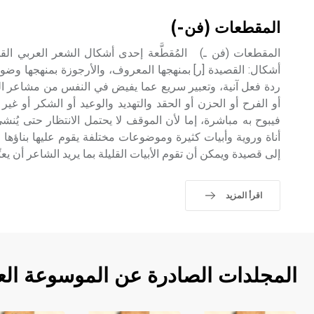
المقطعات (فن-)
المقطعات (فن ـ) المُقطَّعة إحدى أشكال الشعر العربي القد
أشكال: القصيدة [ر] بمنهجها المعروف، والأرجوزة بمنهجها وض
ردة فعل آنية، وتعبير سريع عما يفيض في النفس من مشاعر ال
أو الفرح أو الحزن أو الحقد والتهديد والوعيد أو الشكر أو غ
فيبوح به مباشرة، إما لأن الموقف لا يحتمل الانتظار حتى يُن
أناة وروية وأبيات كثيرة وموضوعات مختلفة يقوم عليها بناؤها ا
إلى قصيدة ويمكن أن تقوم الأبيات القليلة بما يريد الشاعر أن يعبِّ
اقرأ المزيد
المجلدات الصادرة عن الموسوعة الع