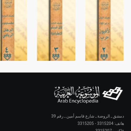
دمشق ـ الروضة ـ شارع قاسم أمين ـ رقم 39
هاتف: 3315204 - 3315205
فاكس: 3315207