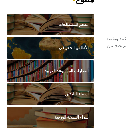
معجم المصطلحات
داً كان أم شركة» ويقصد
. ويتضح من
الأطلس الجغرافي
اصدارات الموسوعة العربية
أسماء الباحثين
شراء النسخة الورقية