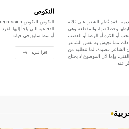
النكوص
يمة، فقد نُظم الشعر على ثلاثة
ا
وابطها وخصائصها، والمقطعة وهي
الدفاعية التي يلجأ إليها الفر
حب أو الكره أو الرضا أو الغضب
أو نمط سابق في حياته.
ير ذلك مما تجيش به نفس الشاعر
شئ الشاعر قصيدة، لما تتطلبه من
اقرأ المزيد
لفني، وإما لأن الموضوع لا يحتاج
ر عنه.
ربية