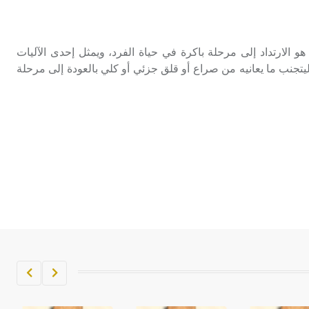
تم اعتمادها مصطلحاً أثرياً يستخدم في
العمارة عموماً وفي العمارة الدينية
الخاصة بالكنائس خصوصاً، وفي
لنكوص النكوص regression هو الارتداد إلى مرحلة باكرة في حياة الفرد، ويمثل إحدى الآليات
الإنكليزية أب
د ليتجنب ما يعانيه من صراع أو قلق جزئي أو كلي بالعودة إلى مرحلة
- هل تعلم أن أبجر Abgar اسم معروف
جيداً يعود إلى عدد من الملوك الذين
حكموا مدينة إديسا (الرها) من أبجر الأول
وحتى التاسع، وهم ينتسبون إلى أسرة
أوسروين
- هل تعلم أن الأبجدية الكنعانية تتألف من
/22/ علامة كتابية sign تكتب منفصلة
غير متصلة، وتعتمد المبدأ الأكوروفوني،
حيث تقتصر القيمة الصوتية للعلامة الك