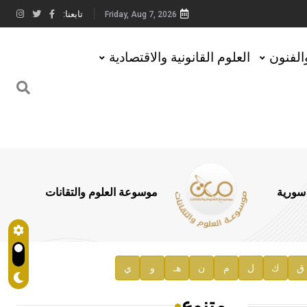
تابعنا:
Friday, Aug 7, 2026
والفنون
العلوم القانونية والاقتصادية
 سورية
موسوعة العلوم والتقانات
ق
ك
ل
م
ن
هـ
و
ي
متنوع