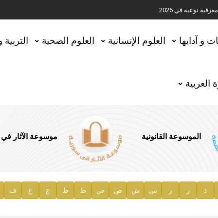
ية نوعية في 2026
تحقيق المخطوطات في العاصمة القطرية الدوحة
ات و آدابها
العلوم الإنسانية
العلوم الصحية
التربية 
 العربية
الموسوعة القانونية
موسوعة الآثار في
ذ
ر
ز
س
ش
ص
ض
ط
ظ
ع
غ
ف
ية