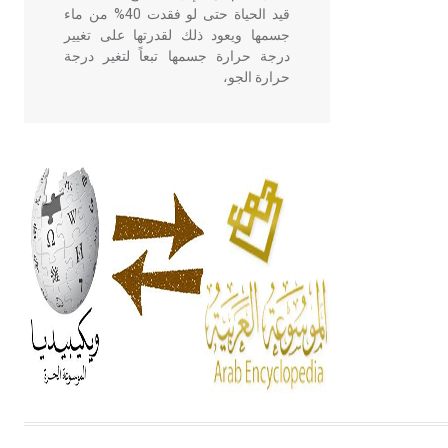
قيد الحياة حتى لو فقدت 40% من ماء
جسمها ويعود ذلك لقدرتها على تغيير
درجة حرارة جسمها تبعاً لتغير درجة
حرارة الجو،
- هل تعلم أن أبقراط كتب في الطب
أربعة مؤلفات هي: الحكم، الأدلة، تنظيم
التغذية، ورسالته في جروح الرأس.
ويعود له الفضل بأنه حرر الطب من
الدين والفلسفة.
- هل تعلم أن المرجان إفراز حيواني
يتكون في البحر ويتركب من مادة
كربونات الكلسيوم، وهو أحمر أو شديد
الحمرة وهو أجود أنواعه، ويمتاز بكبر
الحجم ويسمى الش
هل تعلم أن الأبسيد كلمة فرنسية اللفظ