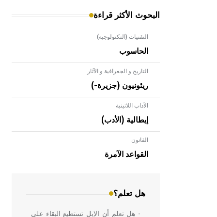
البحوث الأكثر قراءة
التقنيات (التكنولوجية)
الحاسوب
التاريخ و الجغرافية و الآثار
ريئونيون (جزيرة-)
الآداب اللاتينية
إيطالية (الأدب)
القانون
- هل تعلم أن الأبلق نوع من الفنون
الهندسية التي ارتبطت بالعمارة الإسلامية
القواعد الآمرة
في بلاد الشام ومصر خاصة، حيث يحرص
المعمار على بناء مداميكه وخاصة في
الواجهات
هل تعلم؟
- هل تعلم أن الإبل تستطيع البقاء على