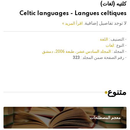
كلتيه (لغات)
هيئة الموسوعة العربية تطلق موسوعات جديدة في عام 2026
Celtic languages - Langues celtiques
لا توجد تفاصيل إضافية.
اقرأ المزيد »
- التصنيف :
اللغة
- النوع :
لغات
- المجلد :
المجلد السادس عشر، طبعة 2006، دمشق
- رقم الصفحة ضمن المجلد :
323
متنوع
معجم المصطلحات