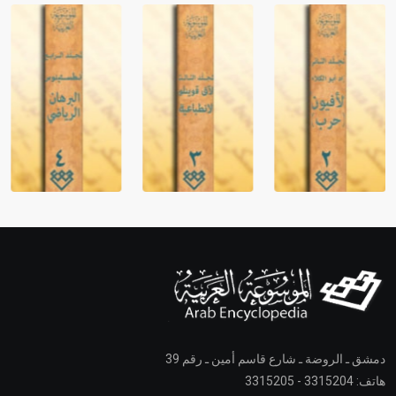
دمشق ـ الروضة ـ شارع قاسم أمين ـ رقم 39
هاتف: 3315204 - 3315205