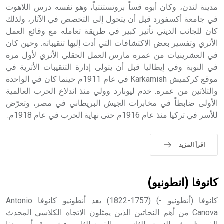
مدينة لندن، وكان أبوه قساً بروتستنتياً، وهو نفسه درس اللاهوت
- هل تعلم أن أبجر Abgar اسم معروف جيداً يعود إلى عدد من
الملوك الذين حكموا مدينة إديسا (الرها) من أبجر الأول وحتى
في جامعة أكسفورد قبل أن يتحول إلى التخصص في الآثار، ولذلك
التاسع، وهم ينتسبون إلى أسرة أوسروين
كان للجانب الديني تأثير كبير في طريقة تعامله مع وقائع العمل
الأثري وتفسير بعض الاكتشافات التي أدت إليها تنقيباته. وحين كان
في العشرينيات من عمره مارس العمل الحقلي الأثري لأول مرة
في النوبة وفي إيطاليا قبل أن يتولى إدارة التنقيبات الأثرية في
موقع كركميش Karkamish في عام 1911م حينما كان في الواحدة
- هل تعلم أن الأبجدية الكنعانية تتألف من /22/ علامة كتابية
والثلاثين من عمره. خدم ليونارد وولي منذ اندلاع الحرب العالمية
sign تكتب منفصلة غير متصلة، وتعتمد المبدأ الأكوروفوني،
الأولى ضابطاً في مخابرات الجيش البريطاني في مصر، وتعرّض
حيث تقتصر القيمة الصوتية للعلامة الك
للأسر في تركيا منذ عام 1916م حتى نهاية الحرب في عام 1918م.
اقرأ المزيد
كانوفا (انطونيو)
كانوفا (أنطونيو -) (1757-1822) يعد أنطونيو كانوفا Antonio
Canova من أهم النحاتين الذين يمثلون الاتجاه الكلاسي المحدث