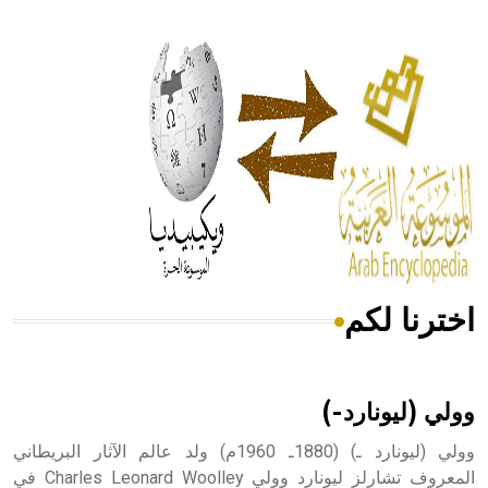
- هل تعلم أن أبقراط كتب في الطب أربعة مؤلفات هي:
الحكم، الأدلة، تنظيم التغذية، ورسالته في جروح الرأس. ويعود
له الفضل بأنه حرر الطب من الدين والفلسفة.
- هل تعلم أن المرجان إفراز حيواني يتكون في البحر ويتركب
من مادة كربونات الكلسيوم، وهو أحمر أو شديد الحمرة وهو
أجود أنواعه، ويمتاز بكبر الحجم ويسمى الش
اخترنا لكم
هل تعلم أن الأبسيد كلمة فرنسية اللفظ تم اعتمادها مصطلحاً
أثرياً يستخدم في العمارة عموماً وفي العمارة الدينية الخاصة
بالكنائس خصوصاً، وفي الإنكليزية أب
وولي (ليونارد-)
وولي (ليونارد ـ) (1880ـ 1960م) ولد عالم الآثار البريطاني
المعروف تشارلز ليونارد وولي Charles Leonard Woolley في