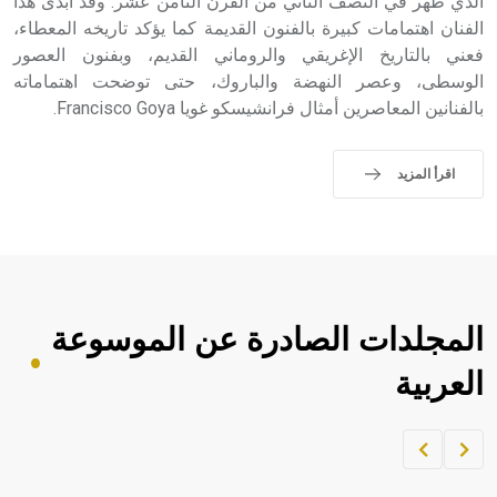
الذي ظهر في النصف الثاني من القرن الثامن عشر. وقد أبدى هذا
الفنان اهتمامات كبيرة بالفنون القديمة كما يؤكد تاريخه المعطاء،
فعني بالتاريخ الإغريقي والروماني القديم، وبفنون العصور
الوسطى، وعصر النهضة والباروك، حتى توضحت اهتماماته
بالفنانين المعاصرين أمثال فرانشيسكو غويا Francisco Goya.
اقرأ المزيد
المجلدات الصادرة عن الموسوعة
العربية