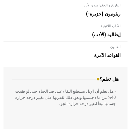
التاريخ و الجغرافية و الآثار
ريئونيون (جزيرة-)
الآداب اللاتينية
إيطالية (الأدب)
القانون
- هل تعلم أن الأبلق نوع من الفنون الهندسية التي ارتبطت
بالعمارة الإسلامية في بلاد الشام ومصر خاصة، حيث يحرص
القواعد الآمرة
المعمار على بناء مداميكه وخاصة في الواجهات
هل تعلم؟
- هل تعلم أن الإبل تستطيع البقاء على قيد الحياة حتى لو فقدت
40% من ماء جسمها ويعود ذلك لقدرتها على تغيير درجة حرارة
جسمها تبعاً لتغير درجة حرارة الجو،