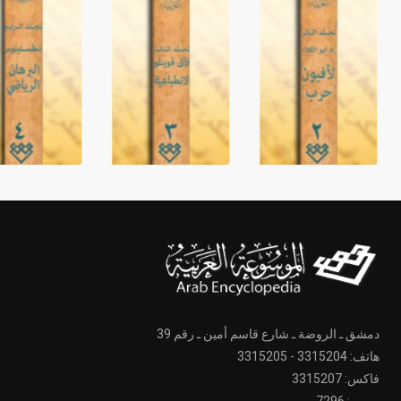
دمشق ـ الروضة ـ شارع قاسم أمين ـ رقم 39
هاتف: 3315204 - 3315205
فاكس: 3315207