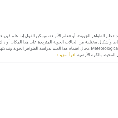
علم -) علم الأرصاد الجوية meteorology هو بالتحديد «علم الظواهر الجوية»، أو «علم الأنواء»، ويمكن القول إنه علم
نماط وأشكال مختلفة من الحالات الجوية المترددة على هذا المكان أو ذ
معين. وقديماً حدد أرسطو عام 350 ق.م في كتابه «ميتيورولوجيكا» Meteorologica مجال اهتمام هذا العلم بدراسة الظواهر ا
ي المحيط بالكرة الأرضية.
اقرأ المزيد »