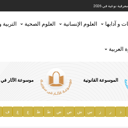
ية نوعية في 2026
تحقيق المخطوطات في العاصمة القطرية الدوحة
ات و آدابها
العلوم الإنسانية
العلوم الصحية
التربية 
 العربية
الموسوعة القانونية
موسوعة الآثار في
ذ
ر
ز
س
ش
ص
ض
ط
ظ
ع
غ
ف
ية