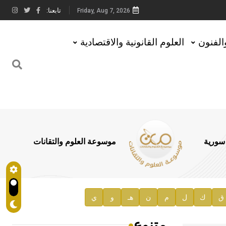
تابعنا:
Friday, Aug 7, 2026
والفنون
العلوم القانونية والاقتصادية
 سورية
موسوعة العلوم والتقانات
ق
ك
ل
م
ن
هـ
و
ي
متنوع