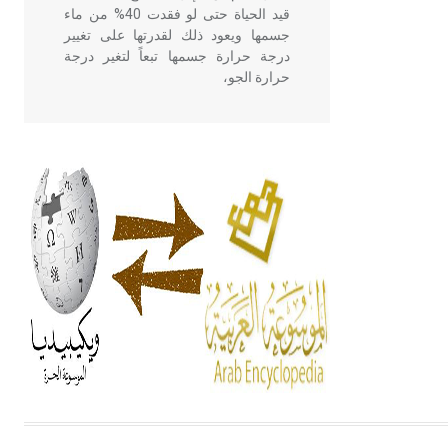
قيد الحياة حتى لو فقدت 40% من ماء
جسمها ويعود ذلك لقدرتها على تغيير
درجة حرارة جسمها تبعاً لتغير درجة
حرارة الجو،
- هل تعلم أن أبقراط كتب في الطب
أربعة مؤلفات هي: الحكم، الأدلة، تنظيم
التغذية، ورسالته في جروح الرأس.
ويعود له الفضل بأنه حرر الطب من
الدين والفلسفة.
- هل تعلم أن المرجان إفراز حيواني
يتكون في البحر ويتركب من مادة
كربونات الكلسيوم، وهو أحمر أو شديد
الحمرة وهو أجود أنواعه، ويمتاز بكبر
الحجم ويسمى الش
هل تعلم أن الأبسيد كلمة فرنسية اللفظ