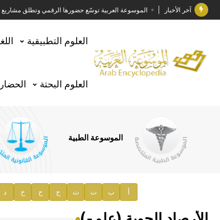
آخر الأخبار
الموسوعة العربية توسّع حضورها الرقمي وتطلق مشاريع معرف
فوز الأستاذ الدكتور وليد محمد السراقبي بجائزة كتارا ل
العلوم التطبيقية
اللغ
جائزة مجمع الملك سلمان العالمي للغة العربية 2025
الأستاذ إياد خالد الطباع مدير عام لهيئة الموسوعة العربية
العلوم البحتة
الحضارة
السيد محمد ياسين صالح وزيرا للثقافة
صدور المجلد الثامن من موسوعة الآثار في سورية
توصيات مجلس الإدارة
الموسوعة الطبية
صدور المجلد السابع من موسوعة الآثار في سورية
صدور المجلد الثامن عشر من الموسوعة الطبية
إعلان..
أ
ب
ت
ث
ج
ح
خ
د
دار الفكر الموزع الحصري لمنشورات هيئة الموسوعة العرب
الأرصاد الجوية (علم-)