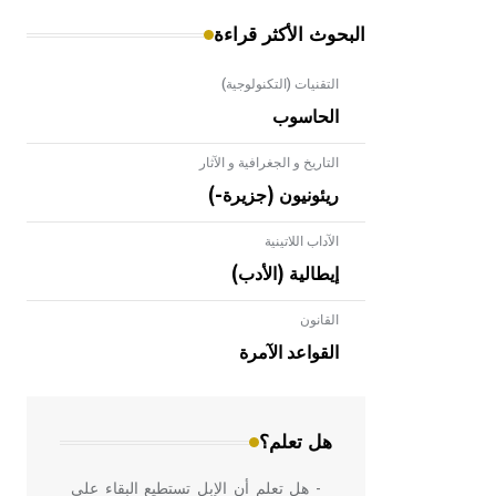
البحوث الأكثر قراءة
التقنيات (التكنولوجية)
الحاسوب
التاريخ و الجغرافية و الآثار
ريئونيون (جزيرة-)
الآداب اللاتينية
إيطالية (الأدب)
القانون
- هل تعلم أن الأبلق نوع من الفنون
الهندسية التي ارتبطت بالعمارة الإسلامية
القواعد الآمرة
في بلاد الشام ومصر خاصة، حيث يحرص
المعمار على بناء مداميكه وخاصة في
الواجهات
هل تعلم؟
- هل تعلم أن الإبل تستطيع البقاء على