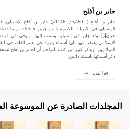
جابر بن أفلح
جابر بن أفلح (...ـ450هـ/...ـ1145م) جابر ب
الوسطى في الأدبيات اللات
حيان[ر]. ولد جابر في إشبيلية ونسب إليها، وتوفي في ق
الإسلامي يفتقر فيها إلى أسماء بارزة في علم الفلك في ال
الميلاديين، ويذكر كثير من كتب التراجم أن لجابر بن أفلح تس
ذكر أسمائها باستثناء اثنين.
اقرأ المزيد
المجلدات الصادرة عن الموسوعة الع