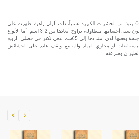
تم اعتمادها مصطلحاً أثرياً يستخدم في
العمارة عموماً وفي العمارة الدينية
الخاصة بالكنائس خصوصاً، وفي
الرعاشات الرعاشات Odonata رتبة من الحشرات الكبيرة نسبياً، ذات ألوان زاهية. ظهرت على
الإنكليزية أب
سطح الأرض منذ نحو 250 مليون سنة. أجسامها متطاولة، تراوح أبعادها بين 2-13سم، أما الأنواع
المستحاثة فقد وصل طـول أجنحة بعضها لدى امتدادها إلى 65سم. وهي تكثر في فصلي الربيع
- هل تعلم أن أبجر Abgar اسم معروف
تنقعات أو مجاري المياه والينابيع. وتقف عادة على الحشائش
جيداً يعود إلى عدد من الملوك الذين
 الطيران وسرعته.
حكموا مدينة إديسا (الرها) من أبجر الأول
وحتى التاسع، وهم ينتسبون إلى أسرة
أوسروين
- هل تعلم أن الأبجدية الكنعانية تتألف من
/22/ علامة كتابية sign تكتب منفصلة
غير متصلة، وتعتمد المبدأ الأكوروفوني،
حيث تقتصر القيمة الصوتية للعلامة الك