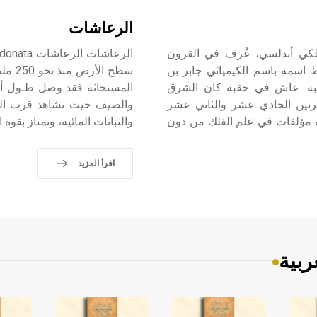
الرعاشات
ن أفلح الإشبيلي، فلكي أندلسي، عُرف في القرون
ينية باسم جيبير Geber، وربما اختلط اسمه باسم الكيميائي جابر بن
رطبة. عاش في حقبة كان الشرق
قرنين الحادي عشر والثاني عشر
والصيف حيث تشاهد قرب المس
عة مؤلفات في علم الفلك من دون
والنباتات المائية، وتمتاز بقوة
اقرأ المزيد
ربية