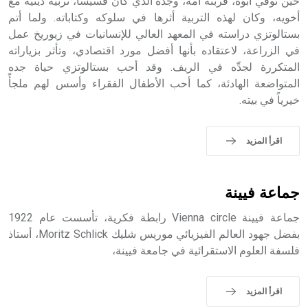
الملوك الذين حكموا مدينة إديسا (الرها) من أبجر الأول وحتى
حين توفي أبوه، فربته أمه، وجده الذي كان قسيساً، تربية دينية مع
التاسع، وهم ينتسبون إلى أسرة أوسروين
أخويه، وكان لهذه التربية أثرها في سلوكه وكتاباته. ولما أتم
بستالوتزي دراسته في المعهد العالي للإنسانيات في زيوريخ عمل
في الزراعة، لاعتقاده بأنها أفضل مورد اقتصادي، وتأثر بزياراته
المتكررة لجدِّه في الريف. وقد أحب بستالوتزي حياة جده
المتواضعة الهادئة، كما أحب الأطفال الفقراء وأسس لهم ملجأً
- هل تعلم أن الأبجدية الكنعانية تتألف من /22/ علامة كتابية
خيرياً في بيته.
sign تكتب منفصلة غير متصلة، وتعتمد المبدأ الأكوروفوني،
حيث تقتصر القيمة الصوتية للعلامة الك
اقرأ المزيد
جماعة فيينة
جماعة فيينة Vienna circle رابطة فكرية، تأسست عام 1922
بفضل جهود العالم الفيزيائي موريس شليك Moritz Schlick، أستاذ
فلسفة العلوم الاستقرائية في جامعة فيينة،
اقرأ المزيد