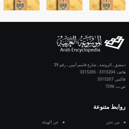
دمشق ـ الروضة ـ شارع قاسم أمين ـ رقم 39
هاتف: 3315204 - 3315205
فاكس: 3315207
ص.ب: 7296
روابط متنوعة
من نحن
عن الهيئة