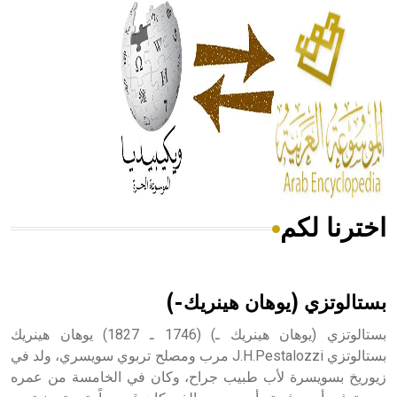
له الفضل بأنه حرر الطب من الدين والفلسفة.
- هل تعلم أن المرجان إفراز حيواني يتكون في البحر ويتركب
من مادة كربونات الكلسيوم، وهو أحمر أو شديد الحمرة وهو
أجود أنواعه، ويمتاز بكبر الحجم ويسمى الش
اخترنا لكم
هل تعلم أن الأبسيد كلمة فرنسية اللفظ تم اعتمادها مصطلحاً
أثرياً يستخدم في العمارة عموماً وفي العمارة الدينية الخاصة
بالكنائس خصوصاً، وفي الإنكليزية أب
بستالوتزي (يوهان هينريك-)
بستالوتزي (يوهان هينريك ـ) (1746 ـ 1827) يوهان هينريك
بستالوتزي J.H.Pestalozzi مرب ومصلح تربوي سويسري، ولد في
زيوريخ بسويسرة لأب طبيب جراح، وكان في الخامسة من عمره
- هل تعلم أن أبجر Abgar اسم معروف جيداً يعود إلى عدد من