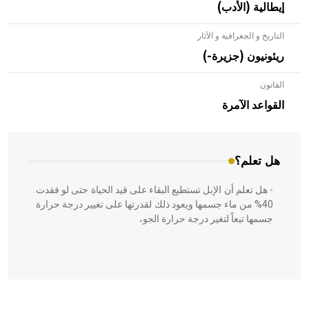
إيطالية (الأدب)
التاريخ و الجغرافية و الآثار
ريئونيون (جزيرة-)
القانون
- هل تعلم أن الأبلق نوع من الفنون الهندسية التي ارتبطت
بالعمارة الإسلامية في بلاد الشام ومصر خاصة، حيث يحرص
القواعد الآمرة
المعمار على بناء مداميكه وخاصة في الواجهات
هل تعلم؟
- هل تعلم أن الإبل تستطيع البقاء على قيد الحياة حتى لو فقدت
40% من ماء جسمها ويعود ذلك لقدرتها على تغيير درجة حرارة
جسمها تبعاً لتغير درجة حرارة الجو،
- هل تعلم أن أبقراط كتب في الطب أربعة مؤلفات هي:
الحكم، الأدلة، تنظيم التغذية، ورسالته في جروح الرأس. ويعود