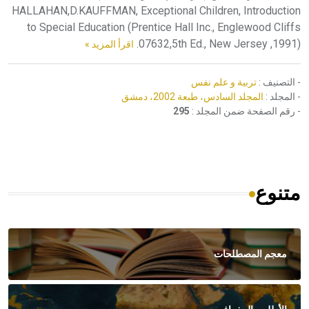
اقرأ المزيد »
- التصنيف :
تربية و علم نفس
- المجلد :
المجلد السادس، طبعة 2002، دمشق
- رقم الصفحة ضمن المجلد :
295
متنوع
معجم المصطلحات