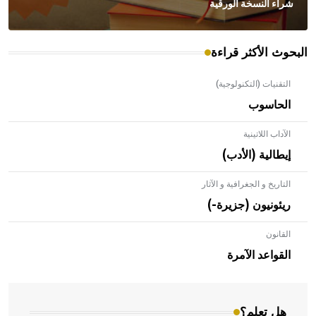
شراء النسخة الورقية
البحوث الأكثر قراءة
التقنيات (التكنولوجية)
الحاسوب
الآداب اللاتينية
إيطالية (الأدب)
التاريخ و الجغرافية و الآثار
ريئونيون (جزيرة-)
القانون
- هل تعلم أن الأبلق نوع من الفنون الهندسية التي ارتبطت
بالعمارة الإسلامية في بلاد الشام ومصر خاصة، حيث يحرص
القواعد الآمرة
المعمار على بناء مداميكه وخاصة في الواجهات
هل تعلم؟