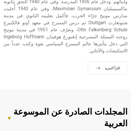
وأبنائهم. ودخل عام 1936 المدرسة. وفي عام 1940 التحق بثانوية
ماكسيميليان Maximilian Gymansium، وفي عام 1943 أُخليت
مدارس مونيخ جرّاء الحرب، فأكمل تعليمه الثانوي في مدينة
شتوتغارت Stuttgart ثم درس المسرح في معهد أوتو فالكنبرغ
Otto Falkenberg Schule، وتعرّف عام 1951 في مدينة مونيخ
زوجته الممثلة المسرحية إنغبورغ هوفمان Ingeborg Hoffmann
التي دخل بتأثيرها عالم المسرح السياسي بقوة وكتب عدداً من
الاسكتشات والأغاني.
اقرأ المزيد
المجلدات الصادرة عن الموسوعة
العربية