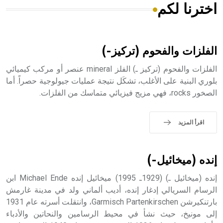
اخترنا لكم
هل تعلم أن الأبسيد كلمة فرنسية اللفظ تم اعتمادها مصطلحاً
أثرياً يستخدم في العمارة عموماً وفي العمارة الدينية الخاصة
بالكنائس خصوصاً، وفي الإنكليزية أب
الفلزات والفحوم (تركيز-)
الفلزات والفحوم (تركيز ـ) الفلز mineral عنصر أو مركب كيميائي
بلوري البنية على الأغلب، تشكَل نتيجة عمليات جيولوجية حصراً. أما
الصخور rocks، فهي مزيج فيزيائي متماسك من الفلزات.
- هل تعلم أن أبجر Abgar اسم معروف جيداً يعود إلى عدد من
الملوك الذين حكموا مدينة إديسا (الرها) من أبجر الأول وحتى
التاسع، وهم ينتسبون إلى أسرة أوسروين
اقرأ المزيد
إنده (ميخائيل-)
- هل تعلم أن الأبجدية الكنعانية تتألف من /22/ علامة كتابية
إنده (ميخائيل ـ) (1929ـ 1995) ميخائيل إنده Michael Ende ابن
sign تكتب منفصلة غير متصلة، وتعتمد المبدأ الأكوروفوني،
حيث تقتصر القيمة الصوتية للعلامة الك
الرسام السريالي إدغار إنده، أديب ألماني ولد في مدينة غارمش
بارتنكيرشن Garmisch Partenkirschen، وانتقلت أسرته عام 1931
إلى مونيخ، حيث نشأ في محيط الرسامين والنحاتين والأدباء