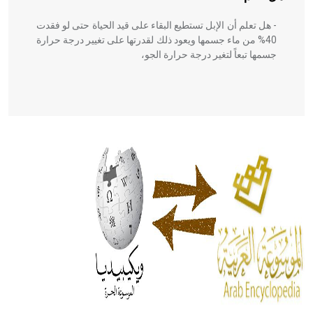
- هل تعلم أن الإبل تستطيع البقاء على قيد الحياة حتى لو فقدت
40% من ماء جسمها ويعود ذلك لقدرتها على تغيير درجة حرارة
جسمها تبعاً لتغير درجة حرارة الجو،
- هل تعلم أن أبقراط كتب في الطب أربعة مؤلفات هي:
الحكم، الأدلة، تنظيم التغذية، ورسالته في جروح الرأس. ويعود
له الفضل بأنه حرر الطب من الدين والفلسفة.
- هل تعلم أن المرجان إفراز حيواني يتكون في البحر ويتركب
من مادة كربونات الكلسيوم، وهو أحمر أو شديد الحمرة وهو
أجود أنواعه، ويمتاز بكبر الحجم ويسمى الش