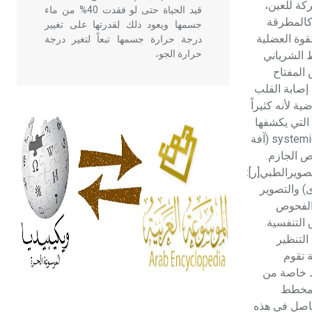
كة للعين،
قيد الحياة حتى لو فقدت 40% من ماء
كالمطرقة
جسمها ويعود ذلك لقدرتها على تغيير
قوة العضلية
درجة حرارة جسمها تبعاً لتغير درجة
حرارة الجو،
 الشرياني
 المفتاح
إصابة القلب
- هل تعلم أن أبقراط كتب في الطب
 لأنه كثيراً
أربعة مؤلفات هي: الحكم، الأدلة، تنظيم
التي يكشفها
التغذية، ورسالته في جروح الرأس.
الفحص الفيزيائي في كثير من الحالات لوضع تشخيص مؤكد للحالة المرضية، ولكنها توحي للطبيب بإصابة عضو معين أو بإصابة مجموعية systemic (آفة
ويعود له الفضل بأنه حرر الطب من
ص الجازم.
الدين والفلسفة.
تعددة هي: 1ـ الاختبارات الكيمياوية الحيوية والتحريات الجرثومية والطفيلية[ر.التحليل الطبي المخبري]. 2ـ التصويرالطبي[ر]:
) والتصوير
- هل تعلم أن المرجان إفراز حيواني
فق الفحص السريري والفحوص
يتكون في البحر ويتركب من مادة
التنفسية.
كربونات الكلسيوم، وهو أحمر أو شديد
التنظير
الحمرة وهو أجود أنواعه، ويمتاز بكبر
ة تقوم
الحجم ويسمى الش
ئط خاصة من
المخطط
حاصل في هذه
هل تعلم أن الأبسيد كلمة فرنسية اللفظ