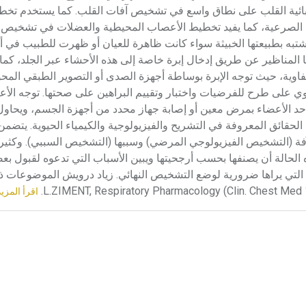
ئية القلب على نطاق واسع في تشخيص آفات القلب. كما يستخدم تخطي
ات الصرعية، كما يفيد تخطيط الأعصاب المحيطية والعضلات في تشخيص
ات المشتبه بطبيعتها الخبيثة سواء كانت ظاهرة للعيان أو ظهرت للطبيب في أث
ا المناظير عن طريق إدخال إبرة خاصة إلى هذه الأحشاء عبر الجلد، كم
للمفاوية، حيث توجه الإبرة بوساطة أجهزة الصدى أو التصوير الطبقي الم
على طرح للفرضيات واختبار وتقييم البراهين على صحتها. توجه الأع
حد الأعضاء بمرض معين أو إصابة جهاز محدد من أجهزة الجسم، ويحاول
ائق المعروفة في التشريح والفيزيولوجية والكيمياء الحيوية. يتضم
ة (التشخيص الفيزيولوجي المرضي) وسببها (التشخيص السببي). وكثيراً
 الحالة أن يصنفها بحسب أرجحيتها ويبين الأسباب التي تدعوه لقبول ب
 التي يراها ضرورية لوضع التشخيص النهائي. زياد درويش الموضوعات ذ
اقرأ المزيد