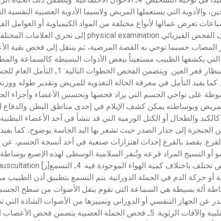
، والأدوية التي يستعملها المريض ولاسيما الأدوية العصبية النفسية التي
عات تعرض عمالها لأنواع مختلفة من المواد الكيمياوية أو العوامل الفيز
اهتزازات، ضجيج) قد يكون لها علاقة بمرضه. الفحص الفيزيائي يهدف الفحص الفيزيائي ical examination
المصاب حسبما توحي به القصة المرضية، ثم ينتقل إلى فحص بقية الأع
 التي يكشفها الطبيب مستعيناً ببعض الأدوات البسيطة كالسماعة والمط
تستخدم لفحص المنعكسات العصبية) ومقياس الضغط الشرياني ومنظار قعر العين. ويتضمن الفحص الخط
ما يفيد التأمل في معرفة الحالة التغذوية للمريض وتقدير طوله ووزن
الوجه الراحي لليد المبسوطة على نواحي الجسم التي يراد فحصها وتحسس الأعضاء وأجزاء 
للمريض وبوساطته يمكن كشف الإيلام في إحدى مناطق البطن والدفاع ا
بد والطحال أو الكتل الورمية التي قد تنشأ في أحد الأعضاء البطنية
ن الحنجرة إلى جدار الصدر حيث تشعر بها اليد الجاسة بوضوح، كما يفي
ب في تعيين موقع قمة القلب مما يساعد على تعيين حجمه. 3ـ القرع: يقصد بالقرع إحداث اهتزازات صنعية في أحد أنسجة ال
أو النسيج المراد قرعه وتُنقر السلامية الوسطى لهذه الإصبع بوساطة 
ة أو حركة الدم في الجملة الدورانية. يتم التسمع بتطبيق أذن الطبيب 
ساطة آلة بسيطة هي السماعة التي تقوم بنقل الأصوات من سطح الجسم 
در عن الجهاز التنفسي أو الدوراني وتمييزها من الأصوات الشاذة التي 
إصابة هذه الأجهزة ببعض الآفات المرضية مثل أمراض الدسامات القلبية والآفات الرئوية. 5ـ فحص الجملة العصبية يتضم