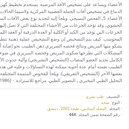
الأعضاء ويساعد على تشخيص الآفة المرضية. يستخدم تخطيط كهربا
الدماغ في تشخيص آفات الجملة العصبية المركزية ولاسيما الحال
الأعضاء. 5ـ الفحص النسيجي: ويلجأ إليه لتحديد نوع بعض الآف
الحشوي، وقد تؤخذ الخزعات من الأحشاء المختلفة التي لا تصل إليه
الخزعات التي تؤخذ من الكبد أو الكلية أو الغدة الدرقية أو العقد ا
المحوسب. كيف يتم التشخيص إن وضع التشخيص عملية ذهنية تنطوي 
يشكو منها المريض ونتائج فحصه السريري ذهن الطبيب نحو إصابة أ
المشكلات التي تطرحها شكوى المريض وفحصه السريري في ضوء الحق
الكامل تحديد العضو المصاب (التشخيص التشريحي) وآلية حدوث الآف
الطبيب نفسه أمام عدة أجوبة ممكنة لهذه التساؤلات وعليه في هذه
بعضها الآخر (التشخيص التفريقي)، ويلجأ للفحوص المتممة المختلفة
التحليل الطبي المخبري ـ التصوير الطبي. مراجع للاستزادة: - L.ZIMENT, Respiratory Pharmacology (Clin. Chest Med 1986).
- التصنيف :
طب بشري
- النوع :
صحة
- المجلد :
المجلد السادس، طبعة 2002، دمشق
- رقم الصفحة ضمن المجلد :
444