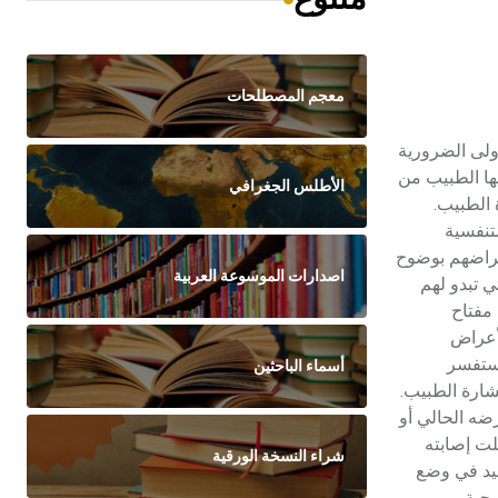
معجم المصطلحات
مرحلة الأولى الضرورية
يها الطبيب من
الأطلس الجغرافي
ى استشارة الطبيب.
لتنفسية
عراضهم بوضوح
اصدارات الموسوعة العربية
 تبدو لهم
 مفتاح
لأعراض
يستفسر
أسماء الباحثين
شارة الطبيب.
ضه الحالي أو
لت إصابته
شراء النسخة الورقية
ما تفيد في وضع
حياة الزوجية