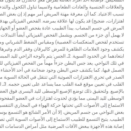
والعلاقات الجنسية والعادات الطعامية ولاسيما تناول الكحول والتدخين
تسبب الاعتياد. كما أن معرفة مهنة المريض أمر مهم إذ إن بعض الصنا
المرض في جسم المصاب. يبدأ الطبيب عادة بفحص العضو أو الجهاز 
لا يهمل أي جزء من الجسم. ويشمل الفحص الفيزيائي أيضاً التبدلات
يكشف وجود العلامات الظاهرة للمرض كاليرقان وفقر الدم وغيرها. ك
ابتعادهما عن الحدود السوية. 2ـ الجس: يتم ب
في تلك النواحي. يعد جس البطن جزءاً مهماً من الفحص الفيزيائي 
الصمل فيها، كما يكشف جس البطن وجود ضخامة في أحد الأحشاء كالك
الصدر في تحري الاهتزازات الصوتية التي تنتقل في الحالة السوية م
القل
بالإصبع. ولتحقيق ذلك توضع الإصبع الوسطى لليد اليسرى فوق العضو 
الاستماع إلى الأصوات التي تحدثها حركة الهواء في المجاري التنفسي
بعض النواحي من جسم المريض، إلا أن الأمر الشائع هو التسمع بو
الطبيب. يتيح التسمع للطبيب الاستماع إلى الأصوات السوية التي تص