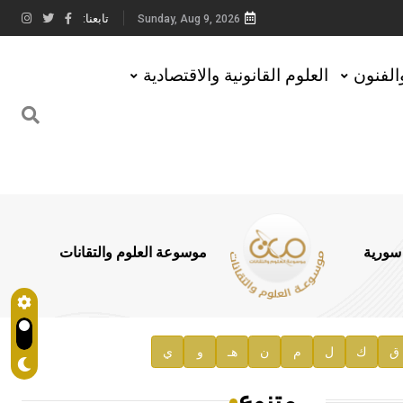
تابعنا:
Sunday, Aug 9, 2026
والفنون
العلوم القانونية والاقتصادية
 سورية
موسوعة العلوم والتقانات
ق
ك
ل
م
ن
هـ
و
ي
متنوع