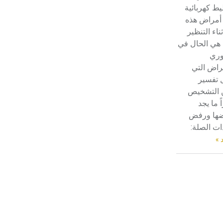
ط كهربائية
تم اعتمادها مصطلحاً أثرياً يستخدم في
العمارة عموماً وفي العمارة الدينية
 أمراض هذه
الخاصة بالكنائس خصوصاً، وفي
ناء التنظير
الإنكليزية أب
ا هي الحال في
حوري
راض التي
- هل تعلم أن أبجر Abgar اسم معروف
 تفسير
جيداً يعود إلى عدد من الملوك الذين
ن التشخيص
حكموا مدينة إديسا (الرها) من أبجر الأول
 ما يجد
وحتى التاسع، وهم ينتسبون إلى أسرة
أوسروين
عضها ورفض
ات الصلة:
 »
- هل تعلم أن الأبجدية الكنعانية تتألف من
/22/ علامة كتابية sign تكتب منفصلة
غير متصلة، وتعتمد المبدأ الأكوروفوني،
حيث تقتصر القيمة الصوتية للعلامة الك