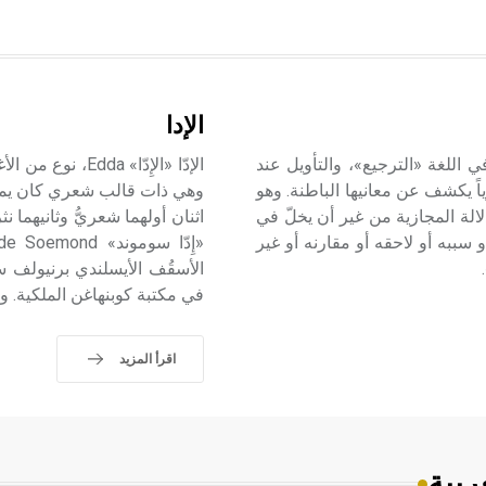
الإدا
ويل في الفلسفة التأويل Hermeneutics - Interpretation في اللغة «الترجيع»، والتأويل عند
الإدّا «الإِدّا»
اً يكشف عن معانيها الباطنة. وهو
وهي ذات قالب شعري كان يميل
لالة المجازية من غير أن يخلّ في
ببه أو لاحقه أو مقارنه أو غير
في مكتبة كوبنهاغن الملكية. 
اقرأ المزيد
ربية