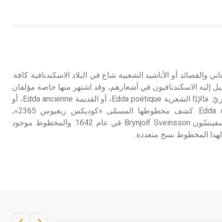
 Edda، نوع من الأغاني والقصائد أو الأناشيد الشعبية شاع في البلاد الاسكندنافية كافة.
 إليه الاسكندنافيون في أشعارهم، وقد اشتهر منها خاصة مؤلفان
اثنان أولهما شعريُّ وثانيهما نثريّ. فالإدّا الشعرية Edda poétique، أو القديمة Edda ancienne، أو
«إِدّا سوموند» Edda de Soemond. كشف مخطوطها المسمّى «كوديكس ريغيوس 2365»،
الأسقُف الأيسلندي برنيولف سفينسّون Brynjolf Sveinsson في عام 1642. والمخطوط موجود
ولهذا المخطوط نسخ متعددة.