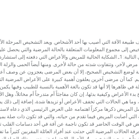
الطبي يقصد بالتشخيص الطبي medical diagnosis تعرُّف طبيعة الآفة التي أصيب بها أحد الأشخاص. ويعد التشخيص ال
لتشخيص إلى مجموع المعلومات المتعلقة بالحالة المرضية والتي يحصل عل
المصادر التالية: استجواب المريض يتناول استجواب المريض النواحي التالية: 1ـ الشكاية الحالية للمريض والأعراض التي دفعته إل
 مرض لآخر، وتتفاوت شدته من حالة لأخرى. ومنها أيضاً الحمى والزلة ا
ا كافية لوضع التشخيص الصحيح، إلا أن بعض المرضى يعجزون عن وصف أ
. كما أن مرضى آخرين يعلقون أهمية كبيرة على الأعراض المرضية التي
ي ظاهرها إلا أنها قد تكون بالغة الأهمية بالنسبة للطبيب وفيها يكمن
دء الأعراض وكيفية بدئها، إن كان مفاجئاً أم متدرجاً أم مخاتلاً، وهل ا
وما هي الحالات التي تخفف الأعراض أو تزيدها شدة، إضافة إلى ذلك 
مل المريض ذكرها مركزاً اهتمامه على العرض الرئيسي الذي دعاه لاست
 التي أصابت المريض فيما تقدم من حياته، والتي قد تكون ذات صلة بمر
ريض في الوقت الحاضر قد تكون ناجمة عن آفة في أحد دسامات القلب ت
المرضية العائلية: إن معرفة الحالات المرضية التي حدثت عند أفراد العائلة المقربين كثيراً 
التشخيص. فإصابة أحد أفراد العائلة بمرض معدٍ كالتدرن قد يكون مفيداً في توجيه التشخيص. 4ـ الأحوال الاجتماعية: ويتضمن ذلك ال