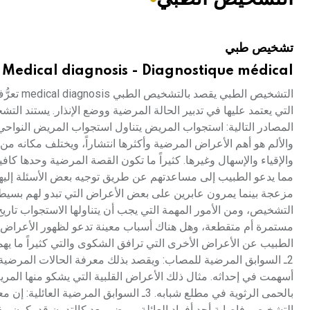
هيئة الموسوعة العربية تطلق موسوعات جديدة في عام 2026
تشخيص طبي
Medical diagnosis - Diagnostique médical
التشخيص 
التي يعتمد عليها في تدبير الحالة المرضية ووضع الإنذار. يستند ا
والألم هو أهم الأعراض المرضية وأكثرها انتشاراً، ويختلف مكانه من
والإقياء والإسهال وغيرها. كثيراً ما تكون القصة المرضية وحده
مما يدعو الطبيب إلى مساعدتهم عن طريق توجيه بعض الأسئلة إليهم
مزعجة بينما يمرون عابرين على بعض الأعراض التي تبدو لهم بسيطة ف
التشخيص، ومن الأمور المهمة التي يجب أن يتناولها الاستجواب تاريخ ب
مستمرة أم متقطعة، وهل هناك أسباب معينة تدعو لظهور الأعراض، 
الطبيب عن الأعراض الأخرى التي ترافق الشكوى والتي كثيراً ما يه
2ـ السوابق المرضية للمصاب: ويقصد بذلك معرفة الحالات المرضية
أسهمت في إحداثه. مثال ذلك الأعراض القلبية التي يشكو منها الم
بالحمى الرثوية في مطلع شبابه. 3ـ السوابق 