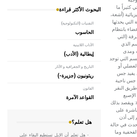
 كثيراً ما
البحوث الأكثر قراءة
يائية (أشعة،
phys إلى تحري العلامات المختلفة التي يحدثها
التقنيات (التكنولوجية)
ضاء بانتظام
الحاسوب
رقة (التي
وات التالية: 1ـ التأمل العام للجسم الذي
الآداب اللاتينية
ه ومدى
إيطالية (الأدب)
الجسم التي توجد
لعضلي أو
التاريخ و الجغرافية و الآثار
. يفيد جس
ريئونيون (جزيرة-)
د جس ناحية
جسم، عن طريق النقر
القانون
- هل تعلم أن الأبلق نوع من الفنون
الإصبع
الهندسية التي ارتبطت بالعمارة الإسلامية
القواعد الآمرة
في بلاد الشام ومصر خاصة، حيث يحرص
الوسطى لليد اليمنى مما يؤدي لحدوث اهتزازات في العضو المفحوص تختلف باختلاف كمية الهواء الموجودة فيه. 4ـ التسمع[ر] auscultation: ويقصد بذلك
المعمار على بناء مداميكه وخاصة في
مباشرة على
الواجهات
إلى أذن
هل تعلم؟
تحدث في حالة
ن فحص الأعصاب القحفية وما
- هل تعلم أن الإبل تستطيع البقاء على