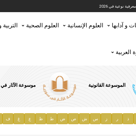
ية نوعية في 2026
تحقيق المخطوطات في العاصمة القطرية الدوحة
ات و آدابها
العلوم الإنسانية
العلوم الصحية
التربية 
 العربية
الموسوعة القانونية
موسوعة الآثار في
ذ
ر
ز
س
ش
ص
ض
ط
ظ
ع
غ
ف
ية