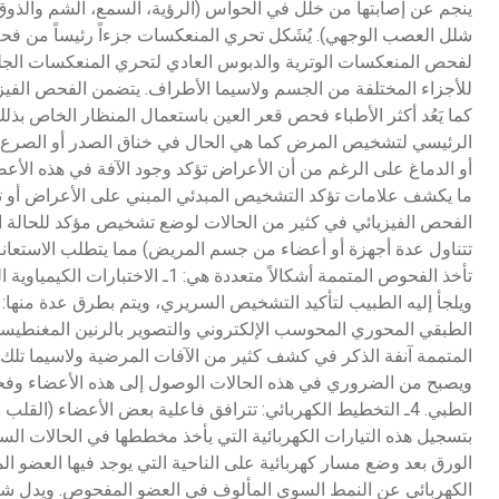
ينجم عن إصابتها من خلل في الحواس (الرؤية، السمع، الشم والذو
شلل العصب الوجهي). يُشَكل تحري المنعكسات جزءاً رئيساً من ف
لفحص المنعكسات الوترية والدبوس العادي لتحري المنعكسات الجلدي
للأجزاء المختلفة من الجسم ولاسيما الأطراف. يتضمن الفحص الفي
كما يَعُد أكثر الأطباء فحص قعر العين باستعمال المنظار الخاص بذل
الرئيسي لتشخيص المرض كما هي الحال في خناق الصدر أو الصرع، بي
أو الدماغ على الرغم من أن الأعراض تؤكد وجود الآفة في هذه الأعض
ما يكشف علامات تؤكد التشخيص المبدئي المبني على الأعراض أو تد
تتناول عدة أجهزة أو أعضاء من جسم المريض) مما يتطلب الاستعان
ويلجأ إليه الطبيب لتأكيد التشخيص السريري، ويتم بطرق عدة منها: 
المتممة آنفة الذكر في كشف كثير من الآفات المرضية ولاسيما تلك 
ويصبح من الضروري في هذه الحالات الوصول إلى هذه الأعضاء وفحص
الطبي. 4ـ التخطيط الكهربائي: تترافق فاعلية بعض الأعضاء (ال
بتسجيل هذه التيارات الكهربائية التي يأخذ مخططها في الحالات السو
الورق بعد وضع مسار كهربائية على الناحية التي يوجد فيها العضو
الكهربائي عن النمط السوي المألوف في العضو المفحوص. ويدل ش