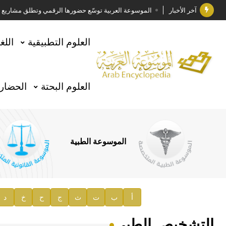
آخر الأخبار
الموسوعة العربية توسّع حضورها الرقمي وتطلق مشاريع معرف
فوز الأستاذ الدكتور وليد محمد السراقبي بجائزة كتارا ل
العلوم التطبيقية
اللغ
جائزة مجمع الملك سلمان العالمي للغة العربية 2025
الأستاذ إياد خالد الطباع مدير عام لهيئة الموسوعة العربية
العلوم البحتة
الحضارة
السيد محمد ياسين صالح وزيرا للثقافة
صدور المجلد الثامن من موسوعة الآثار في سورية
توصيات مجلس الإدارة
الموسوعة الطبية
صدور المجلد السابع من موسوعة الآثار في سورية
صدور المجلد الثامن عشر من الموسوعة الطبية
إعلان..
أ
ب
ت
ث
ج
ح
خ
د
دار الفكر الموزع الحصري لمنشورات هيئة الموسوعة العرب
التشخيص الطبي