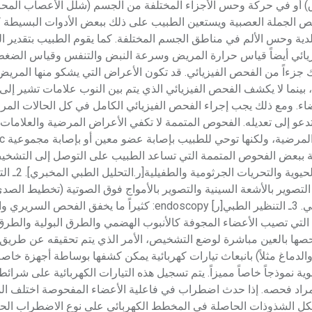
ق) أو في حركة وحس الأجزاء المختلفة من الجسم (شلل الأعصاب المحر
حص الجملة العصبية ويستعين الطبيب على ذلك ببعض الأدوات البسيطة 
ة وحس الألم في مناطق الجسم المختلفة. كما يقوم الطبيب بتقدير ال
زيائي أيضاً قياس حرارة المريض وسرعة النبض والتنفس وقياس الضغط
ك جزءاً من الفحص الفيزيائي. قد تكون الأعراض التي يشكو منها المريض
نما لا يكشف الفحص الفيزيائي الذي يتم بين النوب علامات تشير إلى 
اء. ومع ذلك يجب إجراء الفحص الفيزيائي الكامل في كل الحالات المرضية
عو إلى تعديله. الفحوص المتممة لا تكفي الأعراض المرضية والعلامات 
ة ببعض الفحوص المتممة التي تساعد الطبيب على التوصل إلى التشخي
تأخذ الفحوص المتممة أشكالاً م
التصوير بالأشعة السينية والتصوير بالأمواج فوق الصوتية (تخطيط الصدى
الطبقي المحوري المحوسب الإلكتروني والتصوير بالرنين المغنطيسي. 3ـ التنظير الطبي[ر] endoscopy: كثيراً ما يخ
التي تصيب الأعضاء المجوفة كالأنبوب الهضمي والطرق البولية والطرق 
ها بالعين مباشرة لوضع التشخيص، الأمر الذي يتم تحقيقه عن طريق 
قلب والدماغ مثلاً) بانبعاث تيارات كهربائية يمكن كشفها بوساطة أجهزة خاص
ية نموذجاً خاصاً مميزاً. يتم تسجيل هذه التيارات الكهربائية على شرا
 المراد فحصه. إذا حدث اضطراب في فاعلية الأعضاء المفحوصة اختلف 
كل الشذوذات الحاصلة في المخطط الكهربائي على نوع الاضطراب ال