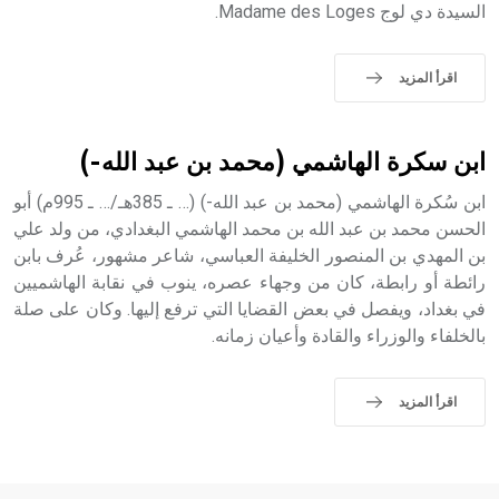
السيدة دي لوج Madame des Loges.
sign تكتب منفصلة غير متصلة، وتعتمد المبدأ الأكوروفوني،
حيث تقتصر القيمة الصوتية للعلامة الك
اقرأ المزيد
ابن سكرة الهاشمي (محمد بن عبد الله-)
ابن سُكرة الهاشمي (محمد بن عبد الله-) (… ـ 385هـ/… ـ 995م) أبو
الحسن محمد بن عبد الله بن محمد الهاشمي البغدادي، من ولد علي
بن المهدي بن المنصور الخليفة العباسي، شاعر مشهور، عُرف بابن
رائطة أو رابطة، كان من وجهاء عصره، ينوب في نقابة الهاشميين
في بغداد، ويفصل في بعض القضايا التي ترفع إليها. وكان على صلة
بالخلفاء والوزراء والقادة وأعيان زمانه.
اقرأ المزيد