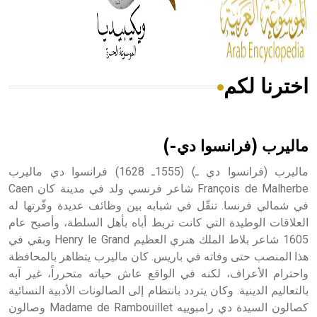
من مادة كربونات الكلسيوم، وهو أحمر أو شديد الحمرة وهو
أجود أنواعه، ويمتاز بكبر الحجم ويسمى الش
اخترنا لكم
هل تعلم أن الأبسيد كلمة فرنسية اللفظ تم اعتمادها مصطلحاً
أثرياً يستخدم في العمارة عموماً وفي العمارة الدينية الخاصة
بالكنائس خصوصاً، وفي الإنكليزية أب
ماليرب (فرانسوا دي-)
ماليرب (فرانسوا دي ـ) (1555ـ 1628) فرانسوا دي ماليرب
François de Malherbe شاعر فرنسي ولد في مدينة كان Caen
في شمالي فرنسا. تنقّل في شبابه بين وظائف عديدة وفّرتها له
- هل تعلم أن أبجر Abgar اسم معروف جيداً يعود إلى عدد من
الملوك الذين حكموا مدينة إديسا (الرها) من أبجر الأول وحتى
العلاقات الوطيدة التي كانت تربط أباه بأهل السلطة، وأصبح عام
التاسع، وهم ينتسبون إلى أسرة أوسروين
1605 شاعر بلاط الملك هنري العظيم Henry le Grand وبقي في
هذا المنصب حتى وفاته في باريس. كان ماليرب يتظاهر بالمحافظة
واحترام الأعراف، لكنه في الواقع عاش حياته متحرراً، غير آبه
بالتعاليم الدينية. وكان يتردد بانتظام إلى الصالونات الأدبية النسائية
كصالون السيدة دي رامبوييه Madame de Rambouillet وصالون
- هل تعلم أن الأبجدية الكنعانية تتألف من /22/ علامة كتابية