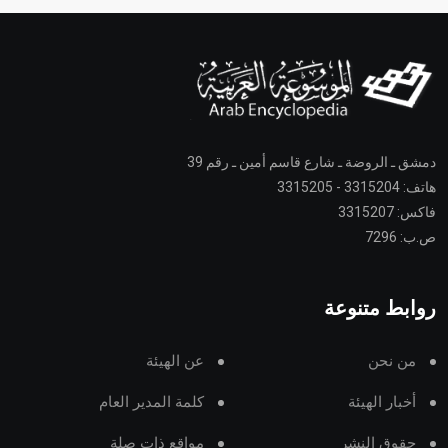
دمشق ـ الروضة ـ شارع قاسم أمين ـ رقم 39
هاتف: 3315204 - 3315205
فاكس: 3315207
ص.ب: 7296
روابط متنوعة
من نحن
عن الهيئة
أخبار الهيئة
كلمة المدير العام
حقوق النشر
مواقع ذات صلة