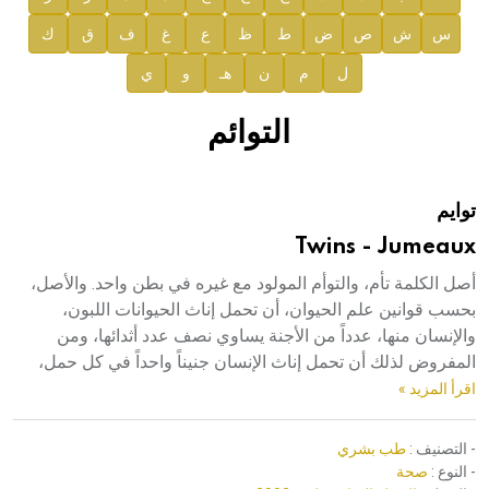
س
ش
ص
ض
ط
ظ
ع
غ
ف
ق
ك
صدور المجلد السابع من موسوعة الآثار في سورية
ل
م
ن
هـ
و
ي
صدور المجلد الثامن عشر من الموسوعة الطبية
إعلان..
التوائم
دار الفكر الموزع الحصري لمنشورات هيئة الموسوعة العربية
توايم
هيئة الموسوعة العربية تطلق موسوعات جديدة في عام 2026
Twins - Jumeaux
أصل الكلمة تأم، والتوأم المولود مع غيره في بطن واحد. والأصل،
بحسب قوانين علم الحيوان، أن تحمل إناث الحيوانات اللبون،
والإنسان منها، عدداً من الأجنة يساوي نصف عدد أثدائها، ومن
المفروض لذلك أن تحمل إناث الإنسان جنيناً واحداً في كل حمل،
اقرأ المزيد »
- التصنيف :
طب بشري
- النوع :
صحة