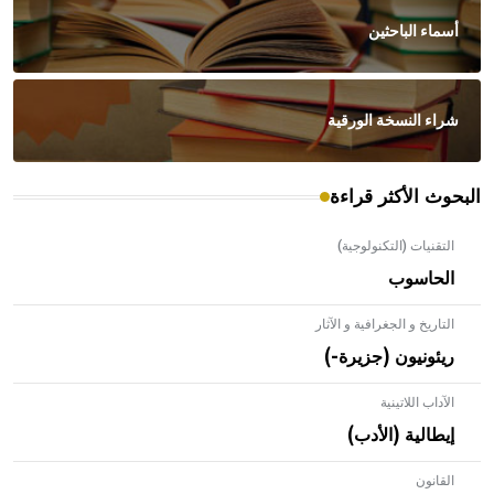
أسماء الباحثين
شراء النسخة الورقية
البحوث الأكثر قراءة
التقنيات (التكنولوجية)
الحاسوب
التاريخ و الجغرافية و الآثار
ريئونيون (جزيرة-)
الآداب اللاتينية
إيطالية (الأدب)
القانون
- هل تعلم أن الأبلق نوع من الفنون الهندسية التي ارتبطت