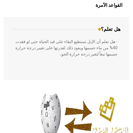
بالعمارة الإسلامية في بلاد الشام ومصر خاصة، حيث يحرص
القواعد الآمرة
المعمار على بناء مداميكه وخاصة في الواجهات
هل تعلم؟
- هل تعلم أن الإبل تستطيع البقاء على قيد الحياة حتى لو فقدت
40% من ماء جسمها ويعود ذلك لقدرتها على تغيير درجة حرارة
جسمها تبعاً لتغير درجة حرارة الجو،
- هل تعلم أن أبقراط كتب في الطب أربعة مؤلفات هي:
الحكم، الأدلة، تنظيم التغذية، ورسالته في جروح الرأس. ويعود
له الفضل بأنه حرر الطب من الدين والفلسفة.
- هل تعلم أن المرجان إفراز حيواني يتكون في البحر ويتركب