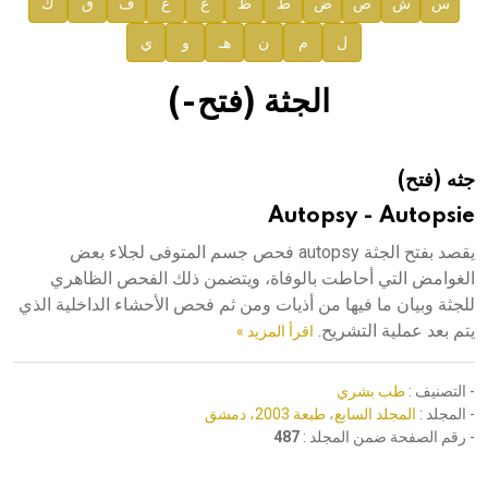
س
ش
ص
ض
ط
ظ
ع
غ
ف
ق
ك
صدور المجلد السابع من موسوعة الآثار في سورية
ل
م
ن
هـ
و
ي
صدور المجلد الثامن عشر من الموسوعة الطبية
إعلان..
الجثة (فتح-)
دار الفكر الموزع الحصري لمنشورات هيئة الموسوعة العربية
جثه (فتح)
هيئة الموسوعة العربية تطلق موسوعات جديدة في عام 2026
Autopsy - Autopsie
يقصد بفتح الجثة autopsy فحص جسم المتوفى لجلاء بعض
الغوامض التي أحاطت بالوفاة، ويتضمن ذلك الفحص الظاهري
للجثة وبيان ما فيها من أذيات ومن ثم فحص الأحشاء الداخلية الذي
يتم بعد عملية التشريح.
اقرأ المزيد »
- التصنيف :
طب بشري
- المجلد :
المجلد السابع، طبعة 2003، دمشق
- رقم الصفحة ضمن المجلد :
487