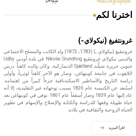
اخترنا لكم
هل تعلم أن الأبسيد كلمة فرنسية اللفظ تم اعتمادها مصطلحاً
أثرياً يستخدم في العمارة عموماً وفي العمارة الدينية الخاصة
بالكنائس خصوصاً، وفي الإنكليزية أب
غرونتفيغ (نيكولاي-)
غرونتڤيغ (نيكولاي ـ) (1783ـ 1872) ولد الكاتب والمصلح الاجتماعي
والديني نيكولاي غرونتڤيغ Nikolai Grundtvig في بلدة أودبي Udby
جنوبي جزيرة شيلَّند Sjælland الدنماركية، وكان والده كاهناً. درس
- هل تعلم أن أبجر Abgar اسم معروف جيداً يعود إلى عدد من
الملوك الذين حكموا مدينة إديسا (الرها) من أبجر الأول وحتى
اللاهوت في جامعة كوبنهاغن، وصار هو الآخر كاهناً لوثرياً، وأولى
التاسع، وهم ينتسبون إلى أسرة أوسروين
دراسة التاريخ والأساطير الاسكندناڤية جزءاً كبيراً من اهتمامه.
استُبعد عن الكنيسة عام 1826 بسبب توجهاته غير التقليدية، إلا أنه
عاد إليها عام 1839 وصار أسقفاً عام 1861. توفي في كوبنهاغن بعد
حياة طويلة وقفها للدراسة والكتابة والإصلاح والإسهام في تطوير
الحياة الروحية والثقافية في بلاده.
- هل تعلم أن الأبجدية الكنعانية تتألف من /22/ علامة كتابية
sign تكتب منفصلة غير متصلة، وتعتمد المبدأ الأكوروفوني،
حيث تقتصر القيمة الصوتية للعلامة الك
اقرأ المزيد