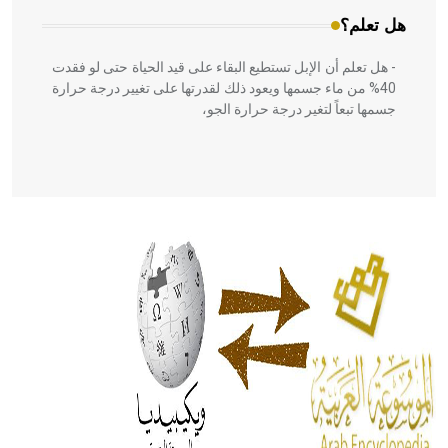
هل تعلم؟
- هل تعلم أن الإبل تستطيع البقاء على قيد الحياة حتى لو فقدت
40% من ماء جسمها ويعود ذلك لقدرتها على تغيير درجة حرارة
جسمها تبعاً لتغير درجة حرارة الجو،
- هل تعلم أن أبقراط كتب في الطب أربعة مؤلفات هي:
الحكم، الأدلة، تنظيم التغذية، ورسالته في جروح الرأس. ويعود
له الفضل بأنه حرر الطب من الدين والفلسفة.
- هل تعلم أن المرجان إفراز حيواني يتكون في البحر ويتركب
من مادة كربونات الكلسيوم، وهو أحمر أو شديد الحمرة وهو
أجود أنواعه، ويمتاز بكبر الحجم ويسمى الش