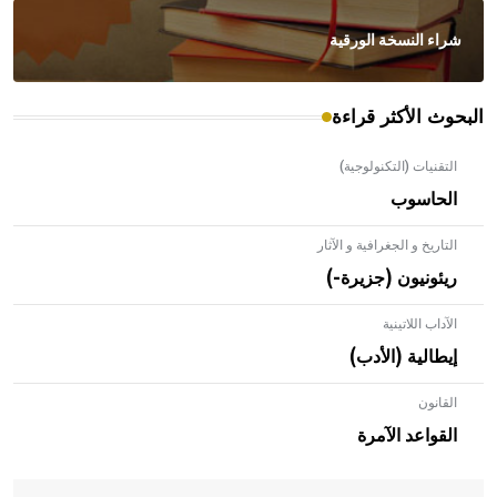
شراء النسخة الورقية
البحوث الأكثر قراءة
التقنيات (التكنولوجية)
الحاسوب
التاريخ و الجغرافية و الآثار
ريئونيون (جزيرة-)
الآداب اللاتينية
إيطالية (الأدب)
القانون
- هل تعلم أن الأبلق نوع من الفنون الهندسية التي ارتبطت
بالعمارة الإسلامية في بلاد الشام ومصر خاصة، حيث يحرص
القواعد الآمرة
المعمار على بناء مداميكه وخاصة في الواجهات