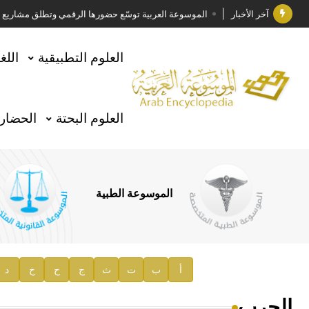
آخر الأخبار
الموسوعة العربية توسّع حضورها الرقمي وتطلق مشاريع معرف
فوز الأستاذ الدكتور وليد محمد السراقبي بجائزة كتارا ل
العلوم التطبيقية
اللغ
جائزة مجمع الملك سلمان العالمي للغة العربية 2025
الأستاذ إياد خالد الطباع مدير عام لهيئة الموسوعة العربية
العلوم البحتة
الحضارة
السيد محمد ياسين صالح وزيرا للثقافة
صدور المجلد الثامن من موسوعة الآثار في سورية
توصيات مجلس الإدارة
الموسوعة الطبية
صدور المجلد السابع من موسوعة الآثار في سورية
صدور المجلد الثامن عشر من الموسوعة الطبية
إعلان..
أ
ب
ت
ث
ج
ح
خ
د
دار الفكر الموزع الحصري لمنشورات هيئة الموسوعة العرب
الجرب