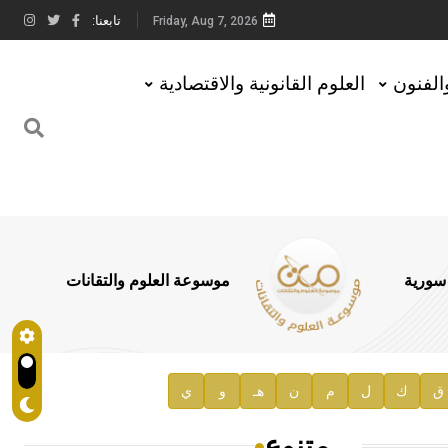
تابعنا:
Friday, Aug 7, 2026
والفنون
العلوم القانونية والاقتصادية
 سورية
موسوعة العلوم والتقانات
ق
ك
ل
م
ن
هـ
و
ي
متنوع