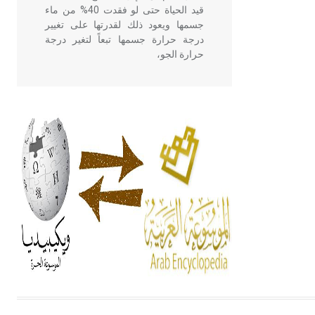
قيد الحياة حتى لو فقدت 40% من ماء
جسمها ويعود ذلك لقدرتها على تغيير
درجة حرارة جسمها تبعاً لتغير درجة
حرارة الجو،
- هل تعلم أن أبقراط كتب في الطب
أربعة مؤلفات هي: الحكم، الأدلة، تنظيم
التغذية، ورسالته في جروح الرأس.
ويعود له الفضل بأنه حرر الطب من
الدين والفلسفة.
- هل تعلم أن المرجان إفراز حيواني
يتكون في البحر ويتركب من مادة
كربونات الكلسيوم، وهو أحمر أو شديد
الحمرة وهو أجود أنواعه، ويمتاز بكبر
الحجم ويسمى الش
هل تعلم أن الأبسيد كلمة فرنسية اللفظ