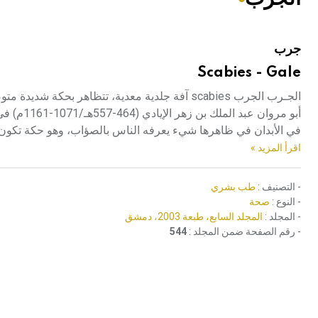
هيئة الموسوعة العربية تطلق موسوعات جديدة في عام 2026
جرب
Scabies - Gale
الجـرب الجرب scabies آفة جلدية معدية، تتظاهر
أبو مروا
في الأبدان في ظاهرها شيء يعرفه الناس بالصؤاب، وهو حكة تكون في
اقرأ المزيد »
- التصنيف :
طب بشري
- النوع :
صحة
- المجلد :
المجلد السابع، طبعة 2003، دمشق
- رقم الصفحة ضمن المجلد :
544