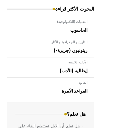
البحوث الأكثر قراءة
التقنيات (التكنولوجية)
الحاسوب
التاريخ و الجغرافية و الآثار
ريئونيون (جزيرة-)
الآداب اللاتينية
إيطالية (الأدب)
القانون
- هل تعلم أن الأبلق نوع من الفنون
الهندسية التي ارتبطت بالعمارة الإسلامية
القواعد الآمرة
في بلاد الشام ومصر خاصة، حيث يحرص
المعمار على بناء مداميكه وخاصة في
الواجهات
هل تعلم؟
- هل تعلم أن الإبل تستطيع البقاء على