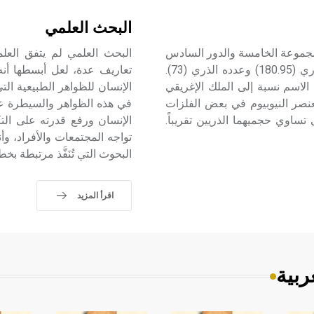
البحث العلمي
 معدني يقع في المجموعة الخامسة والدور السادس
البحث العلمي لم يتفق العلم
من الجدول الدوري للعناصر. رمزه الكيمياوي (Ta)، ووزنه الذري (180.95) وعدده الذري (73).
تعاريف عدة، لعل أبسطها أن
رغ Ekeberg عام 1802 وسماه بهذا الاسم نسبة إلى الملك الإغريقي
الإنسان للظواهر الطبيعية الت
احباً لعنصر النيوبيوم في بعض الفلزات
في هذه الظواهر والسيطرة على
تساوي حجميهما الذريين تقريباً.
الإنسان ورفع قدرته على الت
تواجه المجتمعات والأفراد، وأ
البحوث التي تُنَفَّذ مرتبطة بخط
اقرأ المزيد
ربية