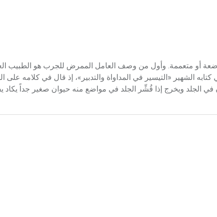
 بحكة شديدة متوضعة أو متعممة. وأول من وصف العامل الممرض للجرب هو الطبيب ا
ن عبد الملك بن زهر الإيادي (464-557هـ/1071-1161م) في كتابه الشهير «التيسير في المداواة والتدبير»، إذ قال في ك
 الجلد ويخرج إذا قُشِّر الجلد في مواضع منه حيوان صغير جداً يكاد 