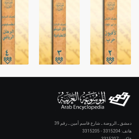
دمشق ـ الروضة ـ شارع قاسم أمين ـ رقم 39
هاتف: 3315204 - 3315205
فاكس: 3315207