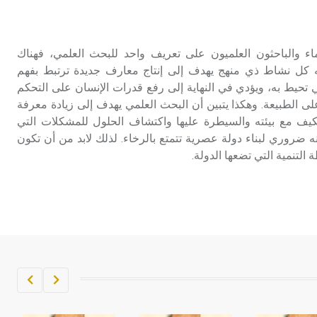
تم اعتمادها مصطلحاً أثرياً يستخدم في
العمارة عموماً وفي العمارة الدينية
الخاصة بالكنائس خصوصاً، وفي
اء والباحثون العلميون على تعريف واحد للبحث العلمي، فهناك
الإنكليزية أب
ه كل نشاط ذي منهج يهدف إلى إنتاج معارف جديدة ترتبط بفهم
ي تحيط به، ويؤدي في النهاية إلى رفع قدرات الإنسان على التحكم
- هل تعلم أن أبجر Abgar اسم معروف
 الطبيعة. وهكذا يتبين أن البحث العلمي يهدف إلى زيادة معرفة
جيداً يعود إلى عدد من الملوك الذين
كيف مع بيئته والسيطرة عليها واكتشاف الحلول للمشكلات التي
حكموا مدينة إديسا (الرها) من أبجر الأول
نه ضروري لبناء دولة عصرية تتمتع بالرخاء. لذلك لابد من أن تكون
وحتى التاسع، وهم ينتسبون إلى أسرة
ة التنمية التي تضعها الدولة.
أوسروين
- هل تعلم أن الأبجدية الكنعانية تتألف من
/22/ علامة كتابية sign تكتب منفصلة
غير متصلة، وتعتمد المبدأ الأكوروفوني،
حيث تقتصر القيمة الصوتية للعلامة الك