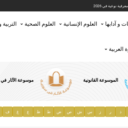
ية نوعية في 2026
تحقيق المخطوطات في العاصمة القطرية الدوحة
ات و آدابها
العلوم الإنسانية
العلوم الصحية
التربية 
 العربية
الموسوعة القانونية
موسوعة الآثار في
ذ
ر
ز
س
ش
ص
ض
ط
ظ
ع
غ
ف
ية