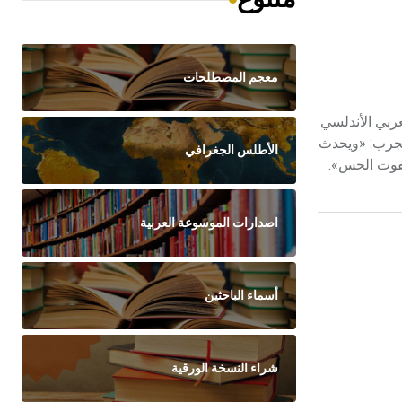
معجم المصطلحات
لعربي الأندلسي
لامه على الجرب: «ويحدث
الأطلس الجغرافي
يفوت الحس».
اصدارات الموسوعة العربية
أسماء الباحثين
شراء النسخة الورقية