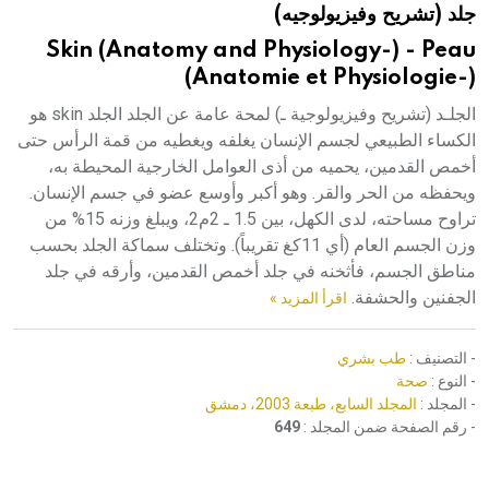
جلد (تشريح وفيزيولوجيه)
هيئة الموسوعة العربية تطلق موسوعات جديدة في عام 2026
Skin (Anatomy and Physiology-) - Peau
(Anatomie et Physiologie-)
الجلـد (تشريح وفيزيولوجية ـ) لمحة عامة عن الجلد الجلد skin هو
الكساء الطبيعي لجسم الإنسان يغلفه ويغطيه من قمة الرأس حتى
أخمص القدمين، يحميه من أذى العوامل الخارجية المحيطة به،
ويحفظه من الحر والقر. وهو أكبر وأوسع عضو في جسم الإنسان.
تراوح مساحته، لدى الكهل، بين 1.5 ـ 2م2، ويبلغ وزنه 15% من
وزن الجسم العام (أي 11كغ تقريباً). وتختلف سماكة الجلد بحسب
مناطق الجسم، فأثخنه في جلد أخمص القدمين، وأرقه في جلد
الجفنين والحشفة.
اقرأ المزيد »
- التصنيف :
طب بشري
- النوع :
صحة
- المجلد :
المجلد السابع، طبعة 2003، دمشق
- رقم الصفحة ضمن المجلد :
649