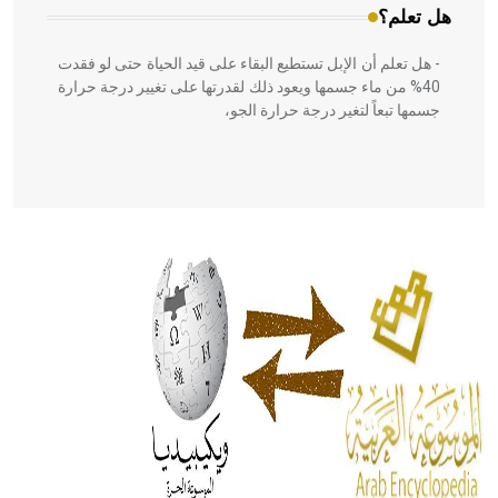
هل تعلم؟
- هل تعلم أن الإبل تستطيع البقاء على قيد الحياة حتى لو فقدت
40% من ماء جسمها ويعود ذلك لقدرتها على تغيير درجة حرارة
جسمها تبعاً لتغير درجة حرارة الجو،
- هل تعلم أن أبقراط كتب في الطب أربعة مؤلفات هي:
الحكم، الأدلة، تنظيم التغذية، ورسالته في جروح الرأس. ويعود
له الفضل بأنه حرر الطب من الدين والفلسفة.
- هل تعلم أن المرجان إفراز حيواني يتكون في البحر ويتركب
من مادة كربونات الكلسيوم، وهو أحمر أو شديد الحمرة وهو
أجود أنواعه، ويمتاز بكبر الحجم ويسمى الش