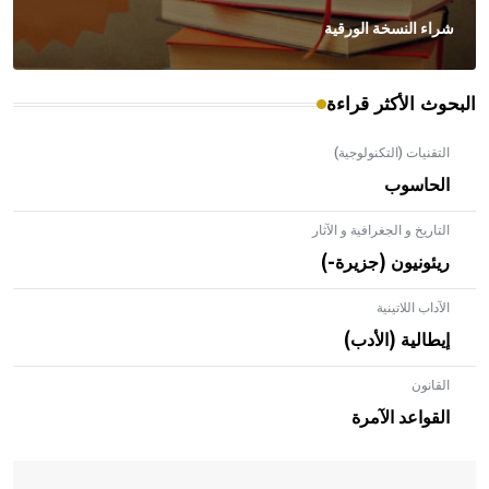
شراء النسخة الورقية
البحوث الأكثر قراءة
التقنيات (التكنولوجية)
الحاسوب
التاريخ و الجغرافية و الآثار
ريئونيون (جزيرة-)
الآداب اللاتينية
إيطالية (الأدب)
القانون
- هل تعلم أن الأبلق نوع من الفنون الهندسية التي ارتبطت
بالعمارة الإسلامية في بلاد الشام ومصر خاصة، حيث يحرص
القواعد الآمرة
المعمار على بناء مداميكه وخاصة في الواجهات