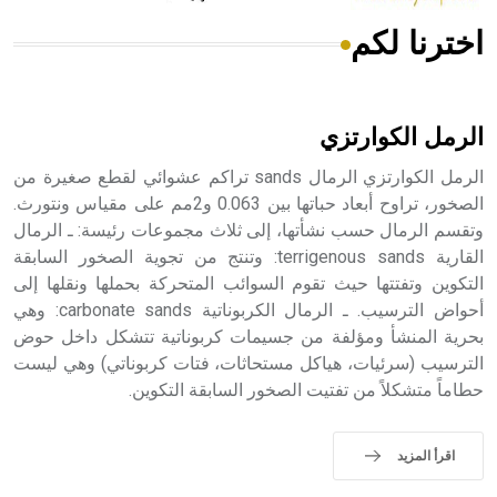
اخترنا لكم
هل تعلم أن الأبسيد كلمة فرنسية اللفظ تم اعتمادها مصطلحاً
أثرياً يستخدم في العمارة عموماً وفي العمارة الدينية الخاصة
بالكنائس خصوصاً، وفي الإنكليزية أب
الرمل الكوارتزي
الرمل الكوارتزي الرمال sands تراكم عشوائي لقطع صغيرة من
الصخور، تراوح أبعاد حباتها بين 0.063 و2مم على مقياس ونتورث.
وتقسم الرمال حسب نشأتها، إلى ثلاث مجموعات رئيسة: ـ الرمال
- هل تعلم أن أبجر Abgar اسم معروف جيداً يعود إلى عدد من
الملوك الذين حكموا مدينة إديسا (الرها) من أبجر الأول وحتى
القارية terrigenous sands: وتنتج من تجوية الصخور السابقة
التاسع، وهم ينتسبون إلى أسرة أوسروين
التكوين وتفتتها حيث تقوم السوائب المتحركة بحملها ونقلها إلى
أحواض الترسيب. ـ الرمال الكربوناتية carbonate sands: وهي
بحرية المنشأ ومؤلفة من جسيمات كربوناتية تتشكل داخل حوض
الترسيب (سرئيات، هياكل مستحاثات، فتات كربوناتي) وهي ليست
حطاماً متشكلاً من تفتيت الصخور السابقة التكوين.
- هل تعلم أن الأبجدية الكنعانية تتألف من /22/ علامة كتابية
sign تكتب منفصلة غير متصلة، وتعتمد المبدأ الأكوروفوني،
حيث تقتصر القيمة الصوتية للعلامة الك
اقرأ المزيد