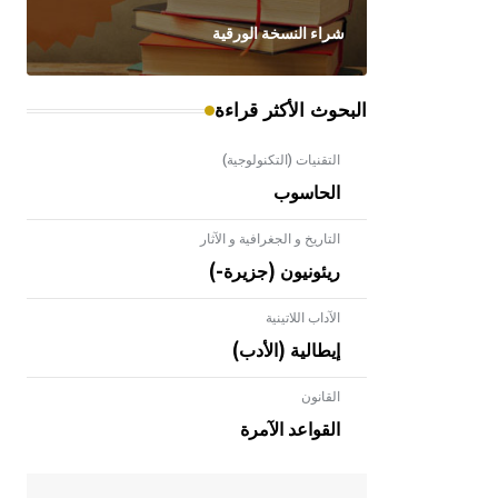
شراء النسخة الورقية
البحوث الأكثر قراءة
التقنيات (التكنولوجية)
الحاسوب
التاريخ و الجغرافية و الآثار
ريئونيون (جزيرة-)
الآداب اللاتينية
إيطالية (الأدب)
القانون
- هل تعلم أن الأبلق نوع من الفنون
الهندسية التي ارتبطت بالعمارة الإسلامية
القواعد الآمرة
في بلاد الشام ومصر خاصة، حيث يحرص
المعمار على بناء مداميكه وخاصة في
الواجهات