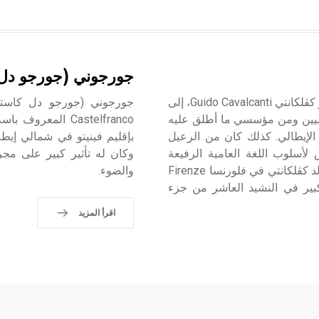
جورجوني (جورجو دل 
كڤلكانتي (غويدو ـ) (نحو 1255ـ 1300) يعد الشاعر الغنائي غويدو كڤلكانتي Guido Cavalcanti، إلى
يطاليين ومن مؤسسي ما أطلق عليه
لجديد» dolce stil nuovo في الشعر الإيطالي. كذلك كان من الرعيل
بإقليم فينيتو في شمالي إيطا
G.Guin الذي كان قد أسس لأسلوب اللغة العامية الرفيعة
وكان له تأثير كبير على مجر
volgare illustre الذي جعل اللغة الإيطالية ما هي عليه اليوم. ولد كڤلكانتي في فلورنسا Firenze
والضوء.
وصفه دانتي باحترام كبير في النشيد العاشر من جزء
اقرأ المزيد