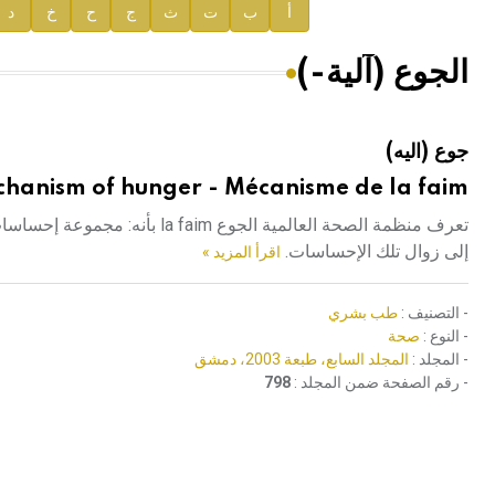
إعلان..
أ
ب
ت
ث
ج
ح
خ
د
دار الفكر الموزع الحصري لمنشورات هيئة الموسوعة العرب
الجوع (آلية-)
هيئة الموسوعة العربية تطلق موسوعات جديدة في عام 2026
جوع (اليه)
hanism of hunger - Mécanisme de la faim
تعرف منظمة الصحة العالمية الجو
إلى زوال تلك الإحساسات.
اقرأ المزيد »
- التصنيف :
طب بشري
- النوع :
صحة
- المجلد :
المجلد السابع، طبعة 2003، دمشق
- رقم الصفحة ضمن المجلد :
798