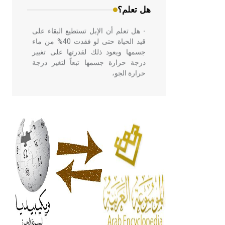
هل تعلم؟
- هل تعلم أن الإبل تستطيع البقاء على
قيد الحياة حتى لو فقدت 40% من ماء
جسمها ويعود ذلك لقدرتها على تغيير
درجة حرارة جسمها تبعاً لتغير درجة
حرارة الجو،
- هل تعلم أن أبقراط كتب في الطب
أربعة مؤلفات هي: الحكم، الأدلة، تنظيم
التغذية، ورسالته في جروح الرأس.
ويعود له الفضل بأنه حرر الطب من
الدين والفلسفة.
- هل تعلم أن المرجان إفراز حيواني
يتكون في البحر ويتركب من مادة
كربونات الكلسيوم، وهو أحمر أو شديد
الحمرة وهو أجود أنواعه، ويمتاز بكبر
الحجم ويسمى الش