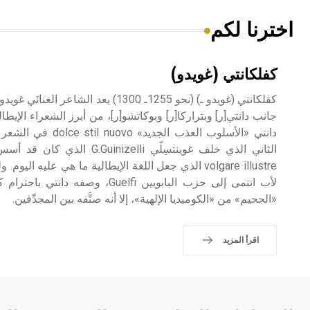
اخترنا لكم
كفلكانتي (غويدو)
جانب دانتي[ر] وبتراركا[ر] وبوكاتشو[ر]، من أبرز الشعراء الإ
دانتي «الأسلوب العذب ا
الثاني الذي خلف غوينتسِلّي izelli
لأب انتمى إلى حزب البابويين Guelfi، 
«الجحيم» من «الكوميديا الإلهية»، إلا أنه صنَّفه بين المجدِّفين.
اقرأ المزيد