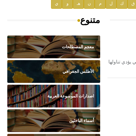
ق
ك
ل
م
ن
هـ
و
ي
متنوع
معجم المصطلحات
 التي يؤدي تناولها
الأطلس الجغرافي
اصدارات الموسوعة العربية
أسماء الباحثين