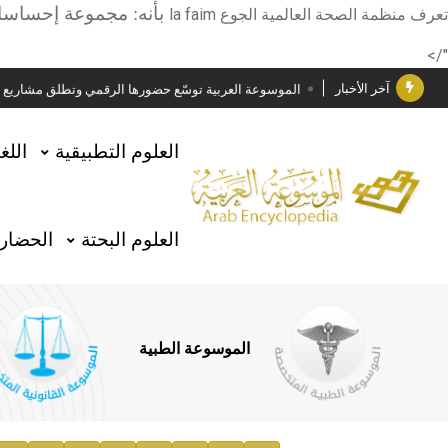
دار الفكر الموزع الحصري لمنشورات هيئة الموسوعة العرب
بأنه: مجموعة إحساسات
تعرف منظمة الصحة العالمية الجوع
la faim
هيئة الموسوعة العربية تطلق موسوعات جديدة في عام 2026
"/>
آخر الأخبار
الموسوعة العربية توسّع حضورها الرقمي وتطلق مشاريع معرف
فوز الأستاذ الدكتور وليد محمد السراقبي بجائزة كتارا ل
العلوم التطبيقية
اللغ
جائزة مجمع الملك سلمان العالمي للغة العربية 2025
الأستاذ إياد خالد الطباع مدير عام لهيئة الموسوعة العربية
العلوم البحتة
الحضارة
السيد محمد ياسين صالح وزيرا للثقافة
صدور المجلد الثامن من موسوعة الآثار في سورية
توصيات مجلس الإدارة
الموسوعة الطبية
صدور المجلد السابع من موسوعة الآثار في سورية
صدور المجلد الثامن عشر من الموسوعة الطبية