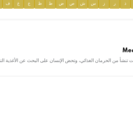
ذ
ر
ز
س
ش
ص
ض
ط
ظ
ع
غ
ف
ية
Mec
ع la faim بأنه: مجموعة إحساسات تنشأ من الحرمان الغذائي، وتحض الإنسان على البحث عن الأغذية