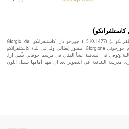
هل تعلم أن الأبسيد كلمة فرنسية اللفظ
تم اعتمادها مصطلحاً أثرياً يستخدم في
كاستلفرانكو)
العمارة عموماً وفي العمارة الدينية
الخاصة بالكنائس خصوصاً، وفي
جورجوني (جورجو دل كاستلفرانكو ـ) (1477ـ1510) جورجو دل كاستلفرانكو Giorgio del
الإنكليزية أب
Castelfranco المعروف باسم جورجوني Giorgione، مصور إيطالي ولد في بلدة كاستلفرانكو
لية وتوفي في البندقية. نشأ الفنان في مرسم جوفاني بلّيني [ر]،
- هل تعلم أن أبجر Abgar اسم معروف
ى مدرسة البندقية في التصوير بعد أن مهد أمامها سبيل اللون
جيداً يعود إلى عدد من الملوك الذين
حكموا مدينة إديسا (الرها) من أبجر الأول
وحتى التاسع، وهم ينتسبون إلى أسرة
أوسروين
- هل تعلم أن الأبجدية الكنعانية تتألف من
/22/ علامة كتابية sign تكتب منفصلة
غير متصلة، وتعتمد المبدأ الأكوروفوني،
حيث تقتصر القيمة الصوتية للعلامة الك