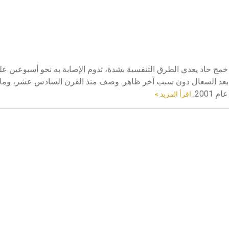
لشاهوق الشاهوق أو السعال الديكي pertussis-whooping cough خمج حاد يعدي الطرق التنفسية بشدة، تدوم الإصابة به نحو أسبو
ات سعال تشنجية spasmodic وشهقة whoop أو بقياء بعد السعال دون سبب آخر ظاهر. وصف منذ القرن السادس عش
اقرأ المزيد »