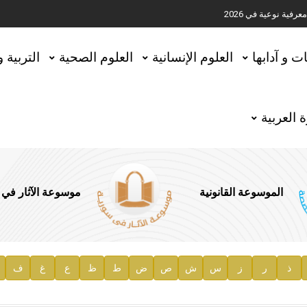
ية نوعية في 2026
تحقيق المخطوطات في العاصمة القطرية الدوحة
ات و آدابها
العلوم الإنسانية
العلوم الصحية
التربية 
 العربية
الموسوعة القانونية
موسوعة الآثار في
ذ
ر
ز
س
ش
ص
ض
ط
ظ
ع
غ
ف
ية