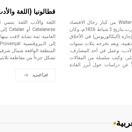
قطالونيا (اللغة والأد
بيجهوت (والتر ـ) (1826 ـ 1877م) والتر بيجهوت Walter Bagehot من كبار رجال الاقتصاد
والسياسة في بريطانية، في القرن التاسع عشر. ولد في لونغ بورت بتاريخ 3 شباط 1826م، وكان
ازة (البكالوريوس) في الأخلاق
هبية، وبعد تخرجه بثلاث سنوات
والأدب، وعمل في أحد المصارف،
اير، وكتب سلسلة من المقالات
تشكل جزءاً من مقاطعة بَلانثيا Valancia الإسبانية
ً عن دراسات حول أبرز القادة
اقرأ المزيد
ربية