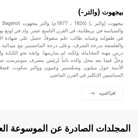
بيجهوت (والتر-)
في طفولته وشبابه طالب علم متفوقاً، حصل على شهادة الإج
والفلسفة بدرجة الشرف، وعلى درجة الماجستير مع ميدالية ذ
درس مهنة المحاماة، ولكنه لم يمارسها، واتجه نحو الكتابة 
وحلَّ فيما بعد محل والده نائباً لرئيس مصرف سومرست ش
الأدبية حول ميلتون وشكسبير وغييون ووالتر سكوت، فضلا
السياسيين الإنكليز في القرن الماضي.
اقرأ المزيد
المجلدات الصادرة عن الموسوعة الع