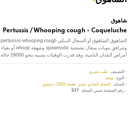
هيئة الموسوعة العربية تطلق موسوعات جديدة في عام 2026
شاهوق
Pertussis / Whooping cough - Coqueluche
ا
وتترافق بنوب
أمراض البلدان النامية، وقد قدرت الوفيات بسببه بنحو 28000 حالة عام 2001.
- التصنيف :
طب بشري
- النوع :
صحة
- المجلد :
المجلد الحادي عشر، طبعة 2005، دمشق
- رقم الصفحة ضمن المجلد :
537