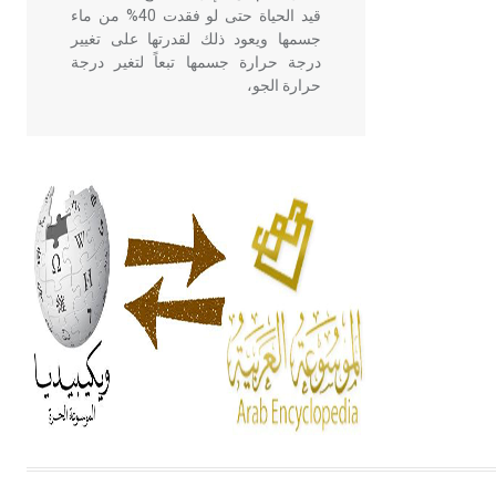
قيد الحياة حتى لو فقدت 40% من ماء
جسمها ويعود ذلك لقدرتها على تغيير
درجة حرارة جسمها تبعاً لتغير درجة
حرارة الجو،
- هل تعلم أن أبقراط كتب في الطب
أربعة مؤلفات هي: الحكم، الأدلة، تنظيم
التغذية، ورسالته في جروح الرأس.
ويعود له الفضل بأنه حرر الطب من
الدين والفلسفة.
- هل تعلم أن المرجان إفراز حيواني
يتكون في البحر ويتركب من مادة
كربونات الكلسيوم، وهو أحمر أو شديد
الحمرة وهو أجود أنواعه، ويمتاز بكبر
الحجم ويسمى الش
هل تعلم أن الأبسيد كلمة فرنسية اللفظ