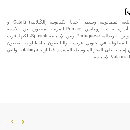
تم اعتمادها مصطلحاً أثرياً يستخدم في
ب)
العمارة عموماً وفي العمارة الدينية
الخاصة بالكنائس خصوصاً، وفي
اللغة والأدب اللغة: تنتمي اللغة القطالونية وتسمى أحياناً الكتالونية (الكَتلانية) Catalá أو
الإنكليزية أب
Catalanese أو Catalan إلى أسرة لغات الرومانس Romans الغربية المتطورة من اللاتينية
العامية. ثمة تشابه لافت بينها وبين البرتغالية Portuguese وبين الإسبانية Spanish، لكنها أقرب
- هل تعلم أن أبجر Abgar اسم معروف
إلى الـپروڤنسية Provençal المنطوقة في جنوبي فرنسا. والناطقون بالقطالونية يقطنون
جيداً يعود إلى عدد من الملوك الذين
المنطقة الواقعة شمال شرقي إسبانيا على البحر المتوسط، المسماة قطَالونيا Catalunya والتي
حكموا مدينة إديسا (الرها) من أبجر الأول
.
وحتى التاسع، وهم ينتسبون إلى أسرة
أوسروين
- هل تعلم أن الأبجدية الكنعانية تتألف من
/22/ علامة كتابية sign تكتب منفصلة
غير متصلة، وتعتمد المبدأ الأكوروفوني،
حيث تقتصر القيمة الصوتية للعلامة الك