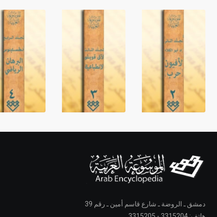
دمشق ـ الروضة ـ شارع قاسم أمين ـ رقم 39
هاتف: 3315204 - 3315205