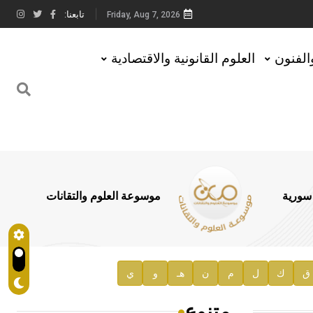
تابعنا:
Friday, Aug 7, 2026
والفنون
العلوم القانونية والاقتصادية
 سورية
موسوعة العلوم والتقانات
ق
ك
ل
م
ن
هـ
و
ي
متنوع