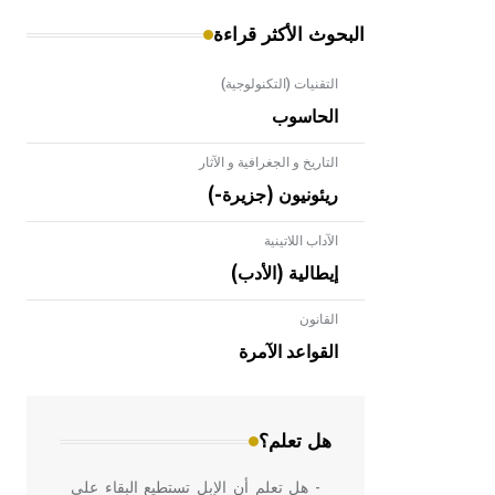
البحوث الأكثر قراءة
التقنيات (التكنولوجية)
الحاسوب
التاريخ و الجغرافية و الآثار
ريئونيون (جزيرة-)
الآداب اللاتينية
إيطالية (الأدب)
القانون
- هل تعلم أن الأبلق نوع من الفنون
الهندسية التي ارتبطت بالعمارة الإسلامية
القواعد الآمرة
في بلاد الشام ومصر خاصة، حيث يحرص
المعمار على بناء مداميكه وخاصة في
الواجهات
هل تعلم؟
- هل تعلم أن الإبل تستطيع البقاء على