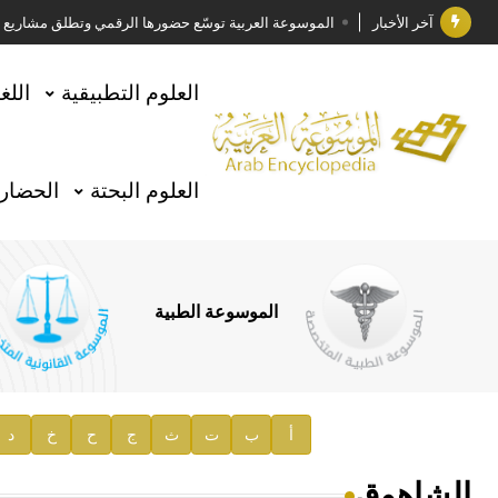
آخر الأخبار
الموسوعة العربية توسّع حضورها الرقمي وتطلق مشاريع معرف
فوز الأستاذ الدكتور وليد محمد السراقبي بجائزة كتارا ل
العلوم التطبيقية
اللغ
جائزة مجمع الملك سلمان العالمي للغة العربية 2025
الأستاذ إياد خالد الطباع مدير عام لهيئة الموسوعة العربية
العلوم البحتة
الحضارة
السيد محمد ياسين صالح وزيرا للثقافة
صدور المجلد الثامن من موسوعة الآثار في سورية
توصيات مجلس الإدارة
الموسوعة الطبية
صدور المجلد السابع من موسوعة الآثار في سورية
صدور المجلد الثامن عشر من الموسوعة الطبية
إعلان..
أ
ب
ت
ث
ج
ح
خ
د
دار الفكر الموزع الحصري لمنشورات هيئة الموسوعة العرب
الشاهوق