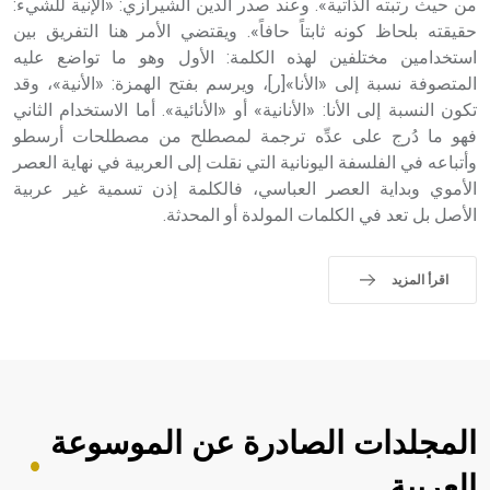
من حيث رتبته الذاتية». وعند صدر الدين الشيرازي: «الإنية للشيء:
حقيقته بلحاظ كونه ثابتاً حافاً». ويقتضي الأمر هنا التفريق بين
استخدامين مختلفين لهذه الكلمة: الأول وهو ما تواضع عليه
المتصوفة نسبة إلى «الأنا»[ر]، ويرسم بفتح الهمزة: «الأنية»، وقد
تكون النسبة إلى الأنا: «الأنانية» أو «الأنائية». أما الاستخدام الثاني
فهو ما دُرج على عدِّه ترجمة لمصطلح من مصطلحات أرسطو
وأتباعه في الفلسفة اليونانية التي نقلت إلى العربية في نهاية العصر
الأموي وبداية العصر العباسي، فالكلمة إذن تسمية غير عربية
الأصل بل تعد في الكلمات المولدة أو المحدثة.
اقرأ المزيد
المجلدات الصادرة عن الموسوعة
العربية