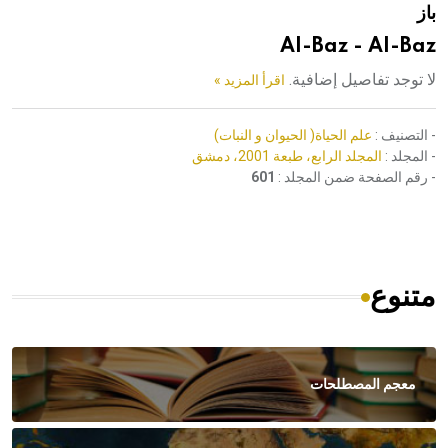
باز
هيئة الموسوعة العربية تطلق موسوعات جديدة في عام 2026
Al-Baz - Al-Baz
لا توجد تفاصيل إضافية.
اقرأ المزيد »
- التصنيف :
علم الحياة( الحيوان و النبات)
- المجلد :
المجلد الرابع، طبعة 2001، دمشق
- رقم الصفحة ضمن المجلد :
601
متنوع
معجم المصطلحات