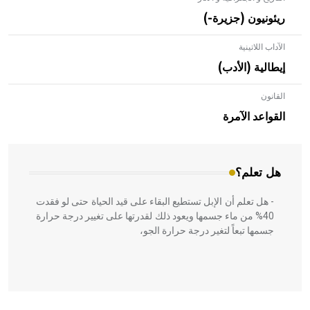
ريئونيون (جزيرة-)
الآداب اللاتينية
إيطالية (الأدب)
القانون
- هل تعلم أن الأبلق نوع من الفنون الهندسية التي ارتبطت
بالعمارة الإسلامية في بلاد الشام ومصر خاصة، حيث يحرص
القواعد الآمرة
المعمار على بناء مداميكه وخاصة في الواجهات
هل تعلم؟
- هل تعلم أن الإبل تستطيع البقاء على قيد الحياة حتى لو فقدت
40% من ماء جسمها ويعود ذلك لقدرتها على تغيير درجة حرارة
جسمها تبعاً لتغير درجة حرارة الجو،
- هل تعلم أن أبقراط كتب في الطب أربعة مؤلفات هي: