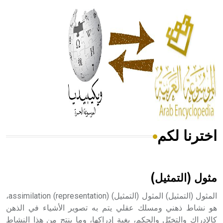
الحكم، الأدلة، تنظيم التغذية، ورسالته في جروح الرأس. ويعود
له الفضل بأنه حرر الطب من الدين والفلسفة.
- هل تعلم أن المرجان إفراز حيواني يتكون في البحر ويتركب
من مادة كربونات الكلسيوم، وهو أحمر أو شديد الحمرة وهو
أجود أنواعه، ويمتاز بكبر الحجم ويسمى الش
اخترنا لكم
هل تعلم أن الأبسيد كلمة فرنسية اللفظ تم اعتمادها مصطلحاً
أثرياً يستخدم في العمارة عموماً وفي العمارة الدينية الخاصة
بالكنائس خصوصاً، وفي الإنكليزية أب
مثول (التمثيل)
المثول (التمثيل) المثول (التمثيل) (representation) assimilation،
هو نشاط ذهني ومسلك عقلي يتم به تصوير الأشياء في الذهن
كالإدراك والتخيّل والحكم، بغية إدراكها، وما ينتج من هذا النشاط
- هل تعلم أن أبجر Abgar اسم معروف جيداً يعود إلى عدد من