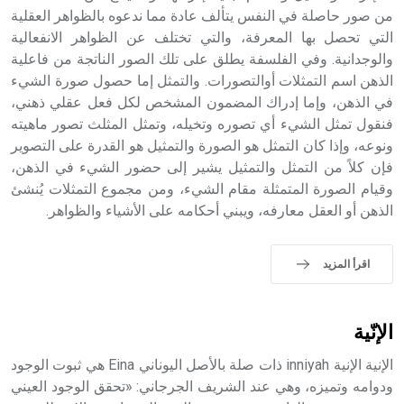
الملوك الذين حكموا مدينة إديسا (الرها) من أبجر الأول وحتى
من صور حاصلة في النفس يتألف عادة مما ندعوه بالظواهر العقلية
التاسع، وهم ينتسبون إلى أسرة أوسروين
التي تحصل بها المعرفة، والتي تختلف عن الظواهر الانفعالية
والوجدانية. وفي الفلسفة يطلق على تلك الصور الناتجة من فاعلية
الذهن اسم التمثلات أوالتصورات. والتمثل إما حصول صورة الشيء
في الذهن، وإما إدراك المضمون المشخص لكل فعل عقلي ذهني،
فنقول تمثل الشيء أي تصوره وتخيله، وتمثل المثلث تصور ماهيته
- هل تعلم أن الأبجدية الكنعانية تتألف من /22/ علامة كتابية
ونوعه، وإذا كان التمثل هو الصورة والتمثيل هو القدرة على التصوير
sign تكتب منفصلة غير متصلة، وتعتمد المبدأ الأكوروفوني،
فإن كلاً من التمثل والتمثيل يشير إلى حضور الشيء في الذهن،
حيث تقتصر القيمة الصوتية للعلامة الك
وقيام الصورة المتمثلة مقام الشيء، ومن مجموع التمثلات يُنشئ
الذهن أو العقل معارفه، ويبني أحكامه على الأشياء والظواهر.
اقرأ المزيد
الإنّية
الإنية الإنية inniyah ذات صلة بالأصل اليوناني Eina هي ثبوت الوجود
ودوامه وتميزه، وهي عند الشريف الجرجاني: «تحقق الوجود العيني