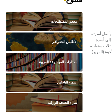
معجم المصطلحات
روت، وأصل أسرته
 إلى أسرة
الأطلس الجغرافي
 ثلاث سنوات،
وة (الفرير)
اصدارات الموسوعة العربية
أسماء الباحثين
شراء النسخة الورقية