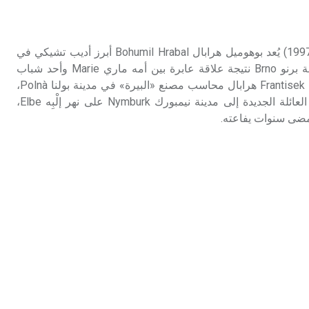
تم اعتمادها مصطلحاً أثرياً يستخدم في
العمارة عموماً وفي العمارة الدينية
الخاصة بالكنائس خصوصاً، وفي
هرابال (بوهوميل ـ) (1914 ـ 1997) يُعد بوهوميل هرابال Bohumil Hrabal أبرز أديب تشيكي في
الإنكليزية أب
القرن العشرين. ولد في مدينة برنو Brno نتيجة علاقة عابرة بين أمه ماري Marie وأحد شباب
المدينة، ثم تزوجت فرانتيشك Frantisek هرابال محاسب مصنع «البيرة» في مدينة بولنا Polnà،
- هل تعلم أن أبجر Abgar اسم معروف
فوجد فيه نعم الأب. وانتقلت العائلة الجديدة إلى مدينة نيمبورك Nymburk على نهر إلْبِه Elbe،
جيداً يعود إلى عدد من الملوك الذين
مضى سنوات يفاعته.
حكموا مدينة إديسا (الرها) من أبجر الأول
وحتى التاسع، وهم ينتسبون إلى أسرة
أوسروين
- هل تعلم أن الأبجدية الكنعانية تتألف من
/22/ علامة كتابية sign تكتب منفصلة
غير متصلة، وتعتمد المبدأ الأكوروفوني،
حيث تقتصر القيمة الصوتية للعلامة الك