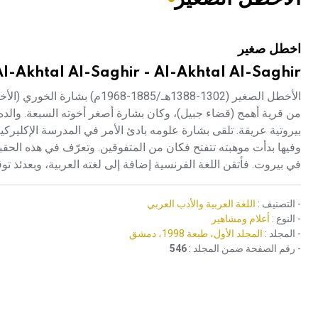
هيئة الموسوعة العربية تطلق موسوعات جديدة في عام 2026
اخطل صغير
Al-Akhtal Al-Saghir - Al-Akhtal Al-Saghir
الأخطل الصغير (1302-1388هـ/5
من قرية أهمج (قضاء جبيل)، وكان بشارة أصغر أخوته السبعة. والده 
بيروتية عريقة. تلقى بشارة علومه بادئ الأمر في المدرسة الإكليرك
وفيها بدأت موهبته تتفتح فكان من المتفوقين. وتعرّف في هذه الحقب
في بيروت. فأتقن اللغة الفرنسية إضافة إلى لغته العربية، وبعدئذ 
- التصنيف :
اللغة العربية والأدب العربي
- النوع :
أعلام ومشاهير
- المجلد :
المجلد الأول، طبعة 1998، دمشق
- رقم الصفحة ضمن المجلد :
546