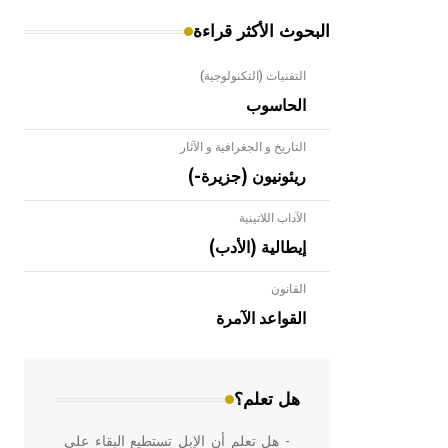
البحوث الأكثر قراءة
التقنيات (التكنولوجية)
الحاسوب
التاريخ و الجغرافية و الآثار
ريئونيون (جزيرة-)
الآداب اللاتينية
إيطالية (الأدب)
القانون
- هل تعلم أن الأبلق نوع من الفنون
الهندسية التي ارتبطت بالعمارة الإسلامية
القواعد الآمرة
في بلاد الشام ومصر خاصة، حيث يحرص
المعمار على بناء مداميكه وخاصة في
الواجهات
هل تعلم؟
- هل تعلم أن الإبل تستطيع البقاء على