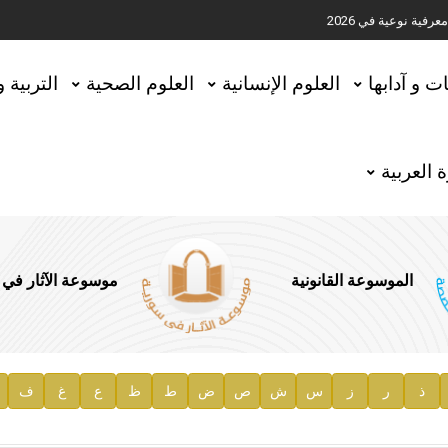
ية نوعية في 2026
تحقيق المخطوطات في العاصمة القطرية الدوحة
ات و آدابها
العلوم الإنسانية
العلوم الصحية
التربية 
 العربية
الموسوعة القانونية
موسوعة الآثار في
ذ
ر
ز
س
ش
ص
ض
ط
ظ
ع
غ
ف
ية