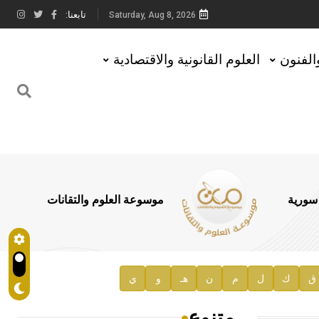
تابعنا:
Saturday, Aug 8, 2026
والفنون
العلوم القانونية والاقتصادية
 سورية
موسوعة العلوم والتقانات
ق
ك
ل
م
ن
هـ
و
ي
متنوع