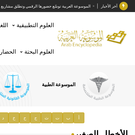
آخر الأخبار
الموسوعة العربية توسّع حضورها الرقمي وتطلق مشاريع معرف
فوز الأستاذ الدكتور وليد محمد السراقبي بجائزة كتارا ل
العلوم التطبيقية
اللغ
جائزة مجمع الملك سلمان العالمي للغة العربية 2025
الأستاذ إياد خالد الطباع مدير عام لهيئة الموسوعة العربية
العلوم البحتة
الحضارة
السيد محمد ياسين صالح وزيرا للثقافة
صدور المجلد الثامن من موسوعة الآثار في سورية
توصيات مجلس الإدارة
الموسوعة الطبية
صدور المجلد السابع من موسوعة الآثار في سورية
صدور المجلد الثامن عشر من الموسوعة الطبية
إعلان..
أ
ب
ت
ث
ج
ح
خ
د
دار الفكر الموزع الحصري لمنشورات هيئة الموسوعة العرب
الأخطل الصغير