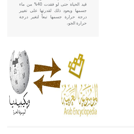
قيد الحياة حتى لو فقدت 40% من ماء
جسمها ويعود ذلك لقدرتها على تغيير
درجة حرارة جسمها تبعاً لتغير درجة
حرارة الجو،
- هل تعلم أن أبقراط كتب في الطب
أربعة مؤلفات هي: الحكم، الأدلة، تنظيم
التغذية، ورسالته في جروح الرأس.
ويعود له الفضل بأنه حرر الطب من
الدين والفلسفة.
- هل تعلم أن المرجان إفراز حيواني
يتكون في البحر ويتركب من مادة
كربونات الكلسيوم، وهو أحمر أو شديد
الحمرة وهو أجود أنواعه، ويمتاز بكبر
الحجم ويسمى الش
هل تعلم أن الأبسيد كلمة فرنسية اللفظ