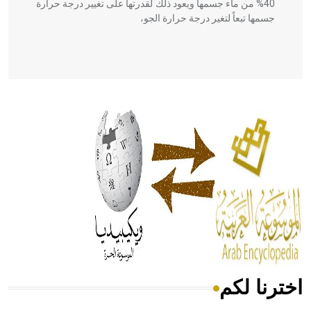
40% من ماء جسمها ويعود ذلك لقدرتها على تغيير درجة حرارة
جسمها تبعاً لتغير درجة حرارة الجو،
- هل تعلم أن أبقراط كتب في الطب أربعة مؤلفات هي:
الحكم، الأدلة، تنظيم التغذية، ورسالته في جروح الرأس. ويعود
له الفضل بأنه حرر الطب من الدين والفلسفة.
- هل تعلم أن المرجان إفراز حيواني يتكون في البحر ويتركب
من مادة كربونات الكلسيوم، وهو أحمر أو شديد الحمرة وهو
أجود أنواعه، ويمتاز بكبر الحجم ويسمى الش
اخترنا لكم
هل تعلم أن الأبسيد كلمة فرنسية اللفظ تم اعتمادها مصطلحاً