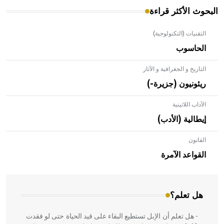
البحوث الأكثر قراءة
التقنيات (التكنولوجية)
الحاسوب
التاريخ و الجغرافية و الآثار
ريئونيون (جزيرة-)
الآداب اللاتينية
إيطالية (الأدب)
القانون
- هل تعلم أن الأبلق نوع من الفنون الهندسية التي ارتبطت
بالعمارة الإسلامية في بلاد الشام ومصر خاصة، حيث يحرص
القواعد الآمرة
المعمار على بناء مداميكه وخاصة في الواجهات
هل تعلم؟
- هل تعلم أن الإبل تستطيع البقاء على قيد الحياة حتى لو فقدت