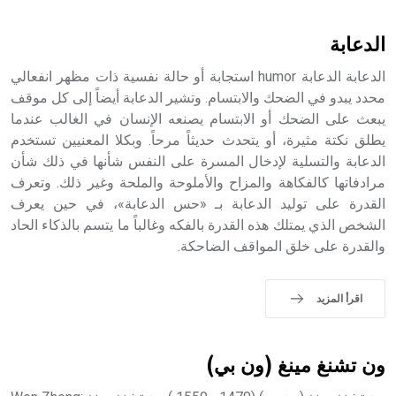
أثرياً يستخدم في العمارة عموماً وفي العمارة الدينية الخاصة
بالكنائس خصوصاً، وفي الإنكليزية أب
الدعابة
الدعابة الدعابة humor استجابة أو حالة نفسية ذات مظهر انفعالي
محدد يبدو في الضحك والابتسام. وتشير الدعابة أيضاً إلى كل موقف
يبعث على الضحك أو الابتسام يصنعه الإنسان في الغالب عندما
- هل تعلم أن أبجر Abgar اسم معروف جيداً يعود إلى عدد من
الملوك الذين حكموا مدينة إديسا (الرها) من أبجر الأول وحتى
يطلق نكتة مثيرة، أو يتحدث حديثاً مرحاً. وبكلا المعنيين تستخدم
التاسع، وهم ينتسبون إلى أسرة أوسروين
الدعابة والتسلية لإدخال المسرة على النفس شأنها في ذلك شأن
مرادفاتها كالفكاهة والمزاح والأملوحة والملحة وغير ذلك. وتعرف
القدرة على توليد الدعابة بـ «حس الدعابة»، في حين يعرف
الشخص الذي يمتلك هذه القدرة بالفكه وغالباً ما يتسم بالذكاء الحاد
والقدرة على خلق المواقف الضاحكة.
- هل تعلم أن الأبجدية الكنعانية تتألف من /22/ علامة كتابية
sign تكتب منفصلة غير متصلة، وتعتمد المبدأ الأكوروفوني،
حيث تقتصر القيمة الصوتية للعلامة الك
اقرأ المزيد
ون تشنغ مينغ (ون بي)