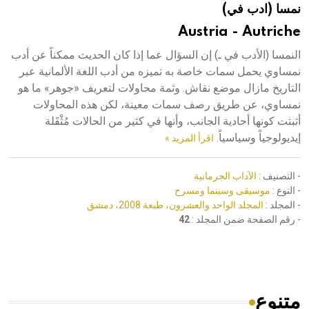
نمسا (ادب في)
هيئة الموسوعة العربية تطلق موسوعات جديدة في عام 2026
Austria - Autriche
النمسا (الأدب في ـ) إن السؤال عما إذا كان الحديث ممكناً عن أدب
نمساوي يحمل سمات خاصة به تميزه من أدب اللغة الألمانية عبر
التاريخ مازال موضع نقاش. وثمة محاولات لتعريف «جوهر» ما هو
نمساوي، عن طريق رصف سمات معينة، لكن هذه المحاولات
أثبتت كونها أحادية الجانب، وأنها في كثير من الحالات مُثْقَلة
إيديولوجياً وسياسياً.
اقرأ المزيد »
- التصنيف :
الآداب الجرمانية
- النوع :
موسيقى وسينما ومسرح
- المجلد :
المجلد الواحد والعشرون، طبعة 2008، دمشق
- رقم الصفحة ضمن المجلد :
42
متنوع