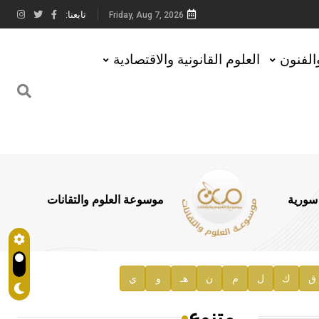
تابعنا:
Friday, Aug 7, 2026
والفنون
العلوم القانونية والاقتصادية
 سورية
موسوعة العلوم والتقانات
ق
ك
ل
م
ن
هـ
و
ي
متنوع