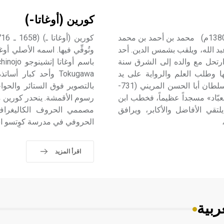
كورين (أوغاتا-)
ابن مرزوق (محمد بن أحمد بن محمد ـ) (710 ـ 781هـ/1311 ـ 1380م) محمد بن أحمد بن محمد
بد الله، ويلقب بشمس الدين. أحد
ارتحل مع والده إلى الشرق سنة
يها وطلب العلم والرواية على يد
علمائها، ورجع سنة 733هـ إلى المغرب، وفي تلمسان لقي السلطان أبا الحسن المريني (731-
العبّاد» مسجداً عظيماً، فخطب ابن
قي الأفاضل والأكابر، ويرافق
الحروفي في مدرسة كوِتسو Koetsu school.
اقرأ المزيد
ربية