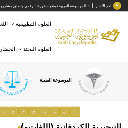
آخر الأخبار
الموسوعة العربية توسّع حضورها الرقمي وتطلق مشاريع معرف
فوز الأستاذ الدكتور وليد محمد السراقبي بجائزة كتارا ل
العلوم التطبيقية
اللغ
جائزة مجمع الملك سلمان العالمي للغة العربية 2025
الأستاذ إياد خالد الطباع مدير عام لهيئة الموسوعة العربية
العلوم البحتة
الحضارة
السيد محمد ياسين صالح وزيرا للثقافة
صدور المجلد الثامن من موسوعة الآثار في سورية
توصيات مجلس الإدارة
الموسوعة الطبية
صدور المجلد السابع من موسوعة الآثار في سورية
صدور المجلد الثامن عشر من الموسوعة الطبية
إعلان..
أ
ب
ت
ث
ج
ح
خ
د
دار الفكر الموزع الحصري لمنشورات هيئة الموسوعة العرب
النيجيرية الكردفانية (اللغات-)