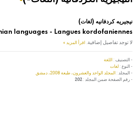
هيئة الموسوعة العربية تطلق موسوعات جديدة في عام 2026
نيجيريه كردفانيه (لغات)
ian languages - Langues kordofaniennes
لا توجد تفاصيل إضافية.
اقرأ المزيد »
- التصنيف :
اللغة
- النوع :
لغات
- المجلد :
المجلد الواحد والعشرون، طبعة 2008، دمشق
- رقم الصفحة ضمن المجلد :
202