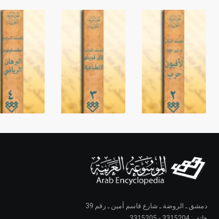
دمشق ـ الروضة ـ شارع قاسم أمين ـ رقم 39
هاتف: 3315204 - 3315205