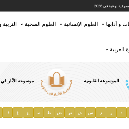
ية نوعية في 2026
تحقيق المخطوطات في العاصمة القطرية الدوحة
ات و آدابها
العلوم الإنسانية
العلوم الصحية
التربية 
 العربية
الموسوعة القانونية
موسوعة الآثار في
ذ
ر
ز
س
ش
ص
ض
ط
ظ
ع
غ
ف
ية