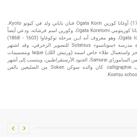
تم اعتمادها مصطلحاً أثرياً يستخدم في
العمارة عموماً وفي العمارة الدينية
الخاصة بالكنائس خصوصاً، وفي
كورين (أوغاتا ـ) (1658 ـ 1716) أوغاتا كورين Ogata Korin فنان ياباني ولد في كيوتو Kyoto،
الإنكليزية أب
وتُوفِّي فيها. اسمه الأصلي أوغاتا كوريتومي Ogata Koretomi، وكورين اسم فرشاته، ودعي أيضاً
باسم أوغاتا إتشينوجو Ogata Ichinojo، وهو معروف أنه ابـن مرحلة توكوغاوا (1603 - 1868)
- هل تعلم أن أبجر Abgar اسم معروف
Tokugawa وأحد كبار أساتذة مدرسة «سوتاتسو» Sotatsus للتصوير الزخرفي، وقد اشتهر
جيداً يعود إلى عدد من الملوك الذين
بالتصوير فوق الستائر والحواجز واستعمال طلاء خاص اسمه (ورنيش اللك) laque وبتصميمات
حكموا مدينة إديسا (الرها) من أبجر الأول
رسوم الأقمشة. ينحدر كورين من الساموراي Samurai، الجنود الأرستقراطيين، وينتسب إلى أشهر
وحتى التاسع، وهم ينتسبون إلى أسرة
مصممي الحروف الكاليغراف calligraphie. كان والده سوكن Soken من الضليعين بالفن
أوسروين
- هل تعلم أن الأبجدية الكنعانية تتألف من
/22/ علامة كتابية sign تكتب منفصلة
غير متصلة، وتعتمد المبدأ الأكوروفوني،
حيث تقتصر القيمة الصوتية للعلامة الك