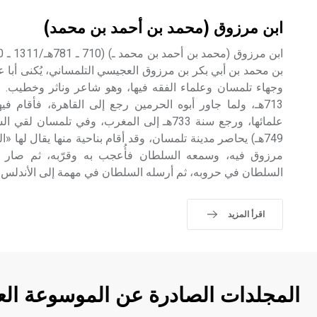
ابن مرزوق (محمد بن أحمد بن محمد)
بن محمد بن أبي بكر بن مرزوق العجيسي التلمساني، يُكنى أبا ع
وجهاء تلمسان وعلماء الفقه فيها، وهو شاعر وناثر وخطيب. 
713هـ، ولما جاور أبوه الحرمين رجع إلى القاهرة، فأقام ف
749هـ) يحاصر مدينة تلمسان، وقد أقام بناحية منها يقال لها «
مرزوق فيه، وسمعه السلطان فأُعجب به وقرّبه، ثم صار يلت
السلطان في حروبه، ثم أرسله السلطان في مهمة إلى الأندلس،
اقرأ المزيد
المجلدات الصادرة عن الموسوعة الع