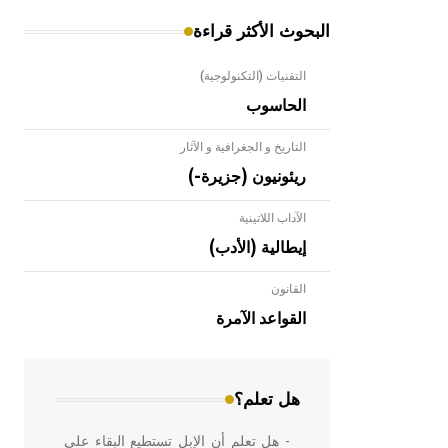
البحوث الأكثر قراءة
التقنيات (التكنولوجية)
الحاسوب
التاريخ و الجغرافية و الآثار
ريئونيون (جزيرة-)
الآداب اللاتينية
إيطالية (الأدب)
القانون
- هل تعلم أن الأبلق نوع من الفنون
الهندسية التي ارتبطت بالعمارة الإسلامية
القواعد الآمرة
في بلاد الشام ومصر خاصة، حيث يحرص
المعمار على بناء مداميكه وخاصة في
الواجهات
هل تعلم؟
- هل تعلم أن الإبل تستطيع البقاء على