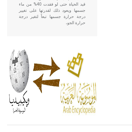
قيد الحياة حتى لو فقدت 40% من ماء
جسمها ويعود ذلك لقدرتها على تغيير
درجة حرارة جسمها تبعاً لتغير درجة
حرارة الجو،
- هل تعلم أن أبقراط كتب في الطب
أربعة مؤلفات هي: الحكم، الأدلة، تنظيم
التغذية، ورسالته في جروح الرأس.
ويعود له الفضل بأنه حرر الطب من
الدين والفلسفة.
- هل تعلم أن المرجان إفراز حيواني
يتكون في البحر ويتركب من مادة
كربونات الكلسيوم، وهو أحمر أو شديد
الحمرة وهو أجود أنواعه، ويمتاز بكبر
الحجم ويسمى الش
هل تعلم أن الأبسيد كلمة فرنسية اللفظ