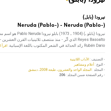
هيئة الموسوعة العربية تطلق موسوعات جديدة في عام 2026
نيرودا (بابل)
Neruda (Pablo-) - Neruda (Pablo-)
Reyes Basoalto الذي أثّر - منذ منتصف ثلاثينيات القرن الع
Rubén Dario رائد الحداثة في الشعر المكتوب باللغة الإسبانية.
اقرأ ا
- التصنيف :
الآداب اللاتينية
- النوع :
أعلام ومشاهير
- المجلد :
المجلد الواحد والعشرون، طبعة 2008، دمشق
- رقم الصفحة ضمن المجلد :
206