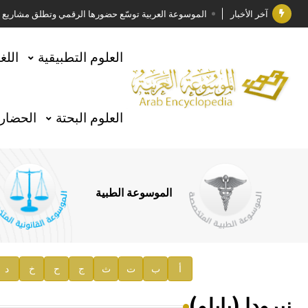
آخر الأخبار
الموسوعة العربية توسّع حضورها الرقمي وتطلق مشاريع معرف
فوز الأستاذ الدكتور وليد محمد السراقبي بجائزة كتارا ل
العلوم التطبيقية
اللغ
جائزة مجمع الملك سلمان العالمي للغة العربية 2025
الأستاذ إياد خالد الطباع مدير عام لهيئة الموسوعة العربية
العلوم البحتة
الحضارة
السيد محمد ياسين صالح وزيرا للثقافة
صدور المجلد الثامن من موسوعة الآثار في سورية
توصيات مجلس الإدارة
الموسوعة الطبية
صدور المجلد السابع من موسوعة الآثار في سورية
صدور المجلد الثامن عشر من الموسوعة الطبية
إعلان..
أ
ب
ت
ث
ج
ح
خ
د
دار الفكر الموزع الحصري لمنشورات هيئة الموسوعة العرب
نيرودا (بابلو)