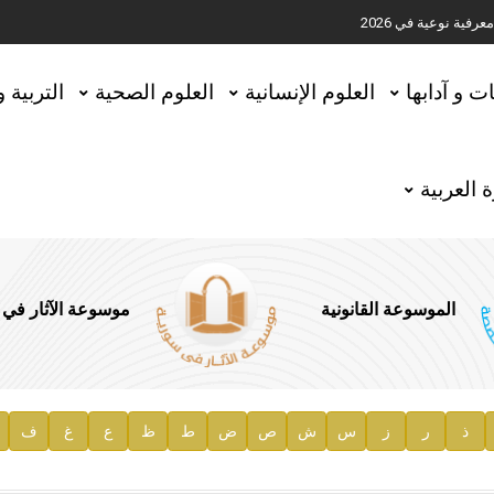
ية نوعية في 2026
تحقيق المخطوطات في العاصمة القطرية الدوحة
ات و آدابها
العلوم الإنسانية
العلوم الصحية
التربية 
 العربية
الموسوعة القانونية
موسوعة الآثار في
ذ
ر
ز
س
ش
ص
ض
ط
ظ
ع
غ
ف
ية