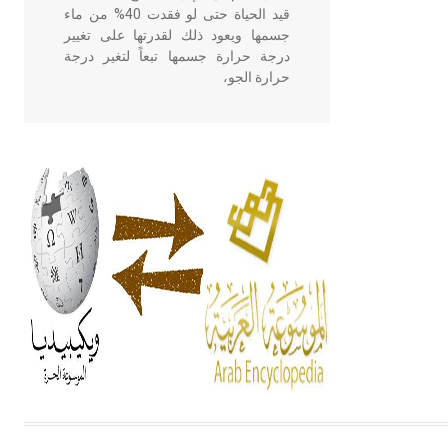
قيد الحياة حتى لو فقدت 40% من ماء
جسمها ويعود ذلك لقدرتها على تغيير
درجة حرارة جسمها تبعاً لتغير درجة
حرارة الجو،
- هل تعلم أن أبقراط كتب في الطب
أربعة مؤلفات هي: الحكم، الأدلة، تنظيم
التغذية، ورسالته في جروح الرأس.
ويعود له الفضل بأنه حرر الطب من
الدين والفلسفة.
- هل تعلم أن المرجان إفراز حيواني
يتكون في البحر ويتركب من مادة
كربونات الكلسيوم، وهو أحمر أو شديد
الحمرة وهو أجود أنواعه، ويمتاز بكبر
الحجم ويسمى الش
هل تعلم أن الأبسيد كلمة فرنسية اللفظ