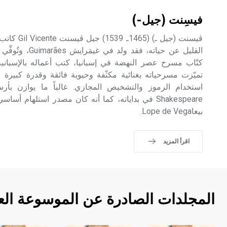
فيسِنت (جيل-)
ڤيسنت (جيل ـ
القليل عن حياته، فق
كتّاب مسرح عصر النهضة في إسبانيا، كتب أعماله بالإسبانية أحي
تميّزت مسرحياته بغنائية مكثّفة وحيوية فائقة وقدرة كبيرة 
بيغاLope de Vega.
اقرأ المزيد
المجلدات الصادرة عن الموسوعة الع