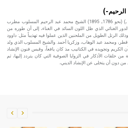
تم اعتمادها مصطلحاً أثرياً يستخدم في
الرحيم-)
العمارة عموماً وفي العمارة الدينية
الخاصة بالكنائس خصوصاً، وفي
المسلوب (محمد عبد الرحيم ـ) (نحو 1786ـ 1895) الشيخ محمد عبد الرحيم المسلوب مطرب
الإنكليزية أب
دور الغنائي الذي ظل اللون السائد في الغناء، إلى أن طوره من
ذلك الرتل الطويل من الملحنين الذين عملوا فيه تهذيباً مثل: داوود
- هل تعلم أن أبجر Abgar اسم معروف
ر، ومحمد عبد الوهاب، وزكريا أحمد. والشيخ المسلوب الذي ولد
جيداً يعود إلى عدد من الملوك الذين
ن الكريم وتجويده في الكتاتيب مذ كان يافعاً، وقبس فنون الإنشاد
حكموا مدينة إديسا (الرها) من أبجر الأول
من حلقات الأذكار في الزوايا الصوفية التي كان يتردد إليها، ثم
وحتى التاسع، وهم ينتسبون إلى أسرة
 من دون أن يتخلى عن الإنشاد الديني،
أوسروين
- هل تعلم أن الأبجدية الكنعانية تتألف من
/22/ علامة كتابية sign تكتب منفصلة
غير متصلة، وتعتمد المبدأ الأكوروفوني،
حيث تقتصر القيمة الصوتية للعلامة الك