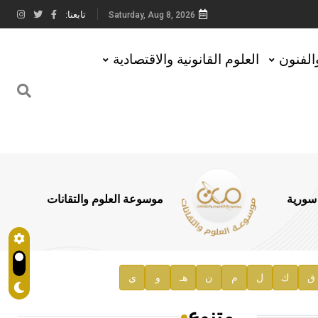
تابعنا:
Saturday, Aug 8, 2026
والفنون
العلوم القانونية والاقتصادية
 سورية
موسوعة العلوم والتقانات
ق
ك
ل
م
ن
هـ
و
ي
متنوع