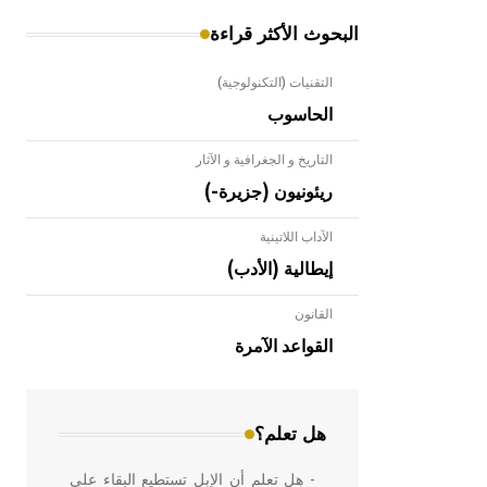
البحوث الأكثر قراءة
التقنيات (التكنولوجية)
الحاسوب
التاريخ و الجغرافية و الآثار
ريئونيون (جزيرة-)
الآداب اللاتينية
إيطالية (الأدب)
القانون
- هل تعلم أن الأبلق نوع من الفنون
الهندسية التي ارتبطت بالعمارة الإسلامية
القواعد الآمرة
في بلاد الشام ومصر خاصة، حيث يحرص
المعمار على بناء مداميكه وخاصة في
الواجهات
هل تعلم؟
- هل تعلم أن الإبل تستطيع البقاء على