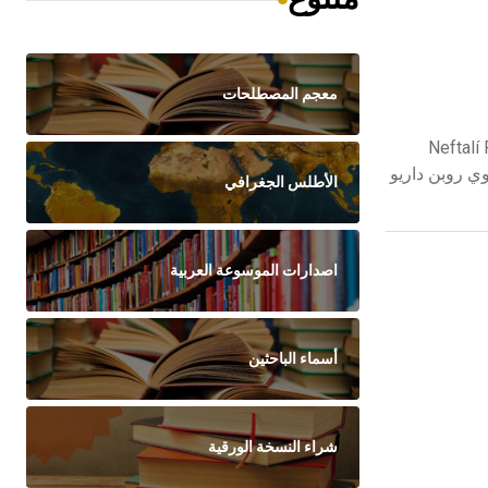
معجم المصطلحات
تعار اشتهر به الشاعر التشيلي نفتالي ريكاردو رييس باسوألتو Neftalí Ricardo
راغوي روبن داريو
الأطلس الجغرافي
اصدارات الموسوعة العربية
أسماء الباحثين
شراء النسخة الورقية