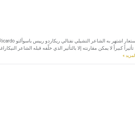
نيرودا (بابلو ـ) (1904 ـ 1973) بابلو نيرودا Pablo Neruda هو اسم مس
شرين - تأثيراً كبيراً لا يمكن مقارنته إلا بالتأثير الذي خلّفه قبله الشاعر النيكا
لمزيد »