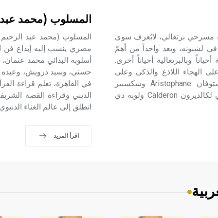
المسلوب (محمد عبد 
) (1465ـ 1539) جيل ڤيسنت Gil Vicente كاتب مسرحي برتغالي، لايُعرف سوى
د ولد في غيمَرايش Guimarães، وتُوفِّي في لشبونه، ويعد واحداً من أهمّ
مصري ينسب إليه إبداع فن ال
اناً وبالبرتغالية أحياناً أخرى.
أسلوبه البدائي محمد عثمان، و
على الهجاء اللاذع والذكي وعلى
حسني، وسيد درويش، وعبده قط
استخدام الرموز والتشخيص المجازي. غالباً ما يوازن بأرستوفان Aristophane وشكسبير
في القاهرة، تعلم قراءة القرآ
Shakespeare في بداياته، كما أنه كان مصدر استلهام أساسي لكالديرون Calderon ولوبه دي
الديني وقراءة القصة الشريفة 
انطلق إلى عالم الغناء الدنيوي
اقرأ المزيد
ربية