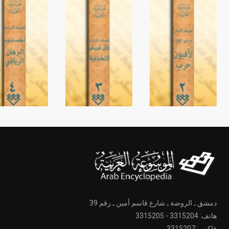
دمشق ـ الروضة ـ شارع قاسم أمين ـ رقم 39
هاتف: 3315204 - 3315205
فاكس: 3315207