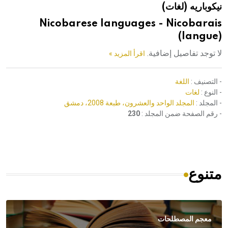
نيكوباريه (لغات)
هيئة الموسوعة العربية تطلق موسوعات جديدة في عام 2026
Nicobarese languages - Nicobarais
(langue)
لا توجد تفاصيل إضافية.
اقرأ المزيد »
- التصنيف :
اللغة
- النوع :
لغات
- المجلد :
المجلد الواحد والعشرون، طبعة 2008، دمشق
- رقم الصفحة ضمن المجلد :
230
متنوع
معجم المصطلحات