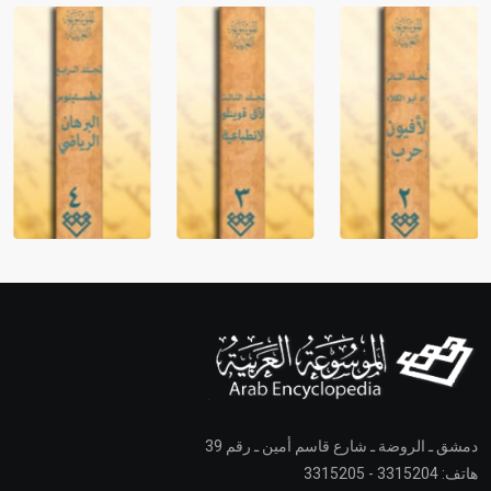
دمشق ـ الروضة ـ شارع قاسم أمين ـ رقم 39
هاتف: 3315204 - 3315205