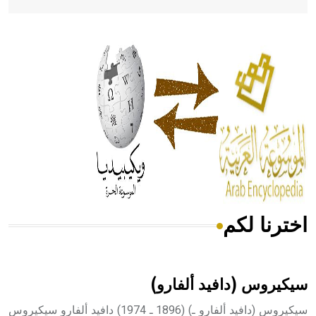
- هل تعلم أن أبقراط كتب في الطب أربعة مؤلفات هي:
الحكم، الأدلة، تنظيم التغذية، ورسالته في جروح الرأس. ويعود
له الفضل بأنه حرر الطب من الدين والفلسفة.
- هل تعلم أن المرجان إفراز حيواني يتكون في البحر ويتركب
من مادة كربونات الكلسيوم، وهو أحمر أو شديد الحمرة وهو
أجود أنواعه، ويمتاز بكبر الحجم ويسمى الش
اخترنا لكم
هل تعلم أن الأبسيد كلمة فرنسية اللفظ تم اعتمادها مصطلحاً
أثرياً يستخدم في العمارة عموماً وفي العمارة الدينية الخاصة
بالكنائس خصوصاً، وفي الإنكليزية أب
سيكيروس (دافيد ألفارو)
سيكيروس (دافيد ألفارو ـ) (1896 ـ 1974) دافيد ألفارو سيكيروس