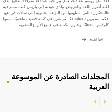
أحد أتباع روسو. بعد ذلك عمل بيرانجيه عند أحد مدراء المطابع الذي
لقَنه أصول اللغة والعروض. ولدى عودته إلى باريس كتب مسرحية
«المخنّثون» التي استلهمها من النزعة الخنثوية التي سادت في عهد
حكم المديرين Directoire، ثم شرع في كتابة قصيدة ملحميّة اسمها
كلوفيس Clovis، وحاول الكتابة في جميع الأنواع الشعرية.
اقرأ المزيد
المجلدات الصادرة عن الموسوعة
العربية