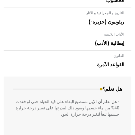
الحاسوب
التاريخ و الجغرافية و الآثار
ريئونيون (جزيرة-)
الآداب اللاتينية
إيطالية (الأدب)
القانون
- هل تعلم أن الأبلق نوع من الفنون الهندسية التي ارتبطت
بالعمارة الإسلامية في بلاد الشام ومصر خاصة، حيث يحرص
القواعد الآمرة
المعمار على بناء مداميكه وخاصة في الواجهات
هل تعلم؟
- هل تعلم أن الإبل تستطيع البقاء على قيد الحياة حتى لو فقدت
40% من ماء جسمها ويعود ذلك لقدرتها على تغيير درجة حرارة
جسمها تبعاً لتغير درجة حرارة الجو،