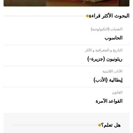
البحوث الأكثر قراءة
التقنيات (التكنولوجية)
الحاسوب
التاريخ و الجغرافية و الآثار
ريئونيون (جزيرة-)
الآداب اللاتينية
إيطالية (الأدب)
القانون
- هل تعلم أن الأبلق نوع من الفنون الهندسية التي ارتبطت
بالعمارة الإسلامية في بلاد الشام ومصر خاصة، حيث يحرص
القواعد الآمرة
المعمار على بناء مداميكه وخاصة في الواجهات
هل تعلم؟