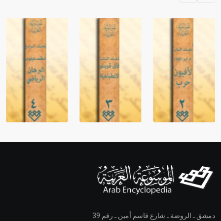
دمشق ـ الروضة ـ شارع قاسم أمين ـ رقم 39