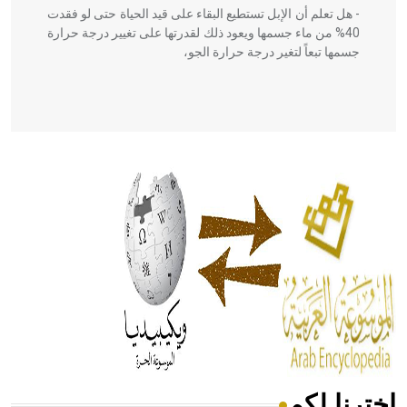
- هل تعلم أن الإبل تستطيع البقاء على قيد الحياة حتى لو فقدت
40% من ماء جسمها ويعود ذلك لقدرتها على تغيير درجة حرارة
جسمها تبعاً لتغير درجة حرارة الجو،
- هل تعلم أن أبقراط كتب في الطب أربعة مؤلفات هي:
الحكم، الأدلة، تنظيم التغذية، ورسالته في جروح الرأس. ويعود
له الفضل بأنه حرر الطب من الدين والفلسفة.
- هل تعلم أن المرجان إفراز حيواني يتكون في البحر ويتركب
من مادة كربونات الكلسيوم، وهو أحمر أو شديد الحمرة وهو
أجود أنواعه، ويمتاز بكبر الحجم ويسمى الش
اخترنا لكم