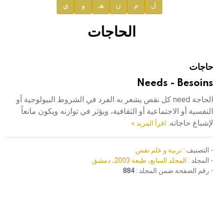
ل
م
ن
هـ
و
ي
صدور المجلد الثامن عشر من الموسوعة الطبية
إعلان..
الحاجات
دار الفكر الموزع الحصري لمنشورات هيئة الموسوعة العربية
حاجات
هيئة الموسوعة العربية تطلق موسوعات جديدة في عام 2026
Needs - Besoins
الحاجة need كل نقص يشعر به الفرد في الشروط البيولوجية أو
النفسية أو الاجتماعية أو الثقافية، ويؤثر في توازنه ويكون مانعاً
لإشباع حاجاته.
اقرأ المزيد »
- التصنيف :
تربية و علم نفس
- المجلد :
المجلد السابع، طبعة 2003، دمشق
- رقم الصفحة ضمن المجلد :
884