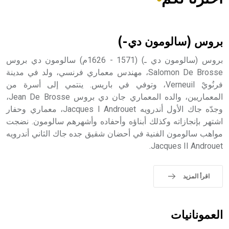
هل تعلم أن الأبسيد كلمة فرنسية اللفظ تم اعتمادها مصطلحاً
أثرياً يستخدم في العمارة عموماً وفي العمارة الدينية الخاصة
بالكنائس خصوصاً، وفي الإنكليزية أب
بروس (سالومون دي-)
بروس (سالومون دي ـ) (1571 - 1626م) سالومون دي بروس
Salomon De Brosse، مهندس معماري فرنسي، ولد في مدينة
فرنُويْ Verneuil، وتوفي في باريس. ينتمي إلى أسرة من
- هل تعلم أن أبجر Abgar اسم معروف جيداً يعود إلى عدد من
الملوك الذين حكموا مدينة إديسا (الرها) من أبجر الأول وحتى
المعماريين، والده المعماري جان دي بروس Jean De Brosse،
التاسع، وهم ينتسبون إلى أسرة أوسروين
وجدّه جاك الأول أندرويه Jacques I Androuet، معماري وحفار
اشتهر بإنجازاته وكذلك أبناؤه وأحفاده وأشهرهم سالومون. نضجت
مواهب سالومون الفنية في أحضان شقيق جده جاك الثاني أندرويه
Jacques II Androuet.
- هل تعلم أن الأبجدية الكنعانية تتألف من /22/ علامة كتابية
sign تكتب منفصلة غير متصلة، وتعتمد المبدأ الأكوروفوني،
اقرأ المزيد
حيث تقتصر القيمة الصوتية للعلامة الك
العمونانيات