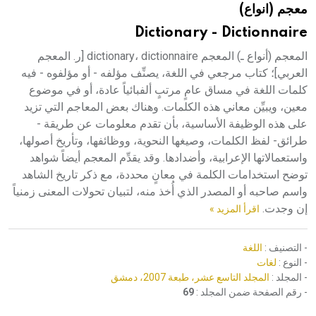
معجم (انواع)
هيئة الموسوعة العربية تطلق موسوعات جديدة في عام 2026
Dictionary - Dictionnaire
المعجم (أنواع ـ) المعجم dictionary، dictionnaire [ر. المعجم
العربي]؛ كتاب مرجعي في اللغة، يصنِّف مؤلفه - أو مؤلفوه - فيه
كلمات اللغة في مساق عامٍ مرتبٍ ألفبائياً عادة، أو في موضوع
معين، ويبيِّن معاني هذه الكلمات. وهناك بعض المعاجم التي تزيد
على هذه الوظيفة الأساسية، بأن تقدم معلومات عن طريقة -
طرائق- لفظ الكلمات، وصيغها النحوية، ووظائفها، وتأريخ أصولها،
واستعمالاتها الإعرابية، وأضدادها. وقد يقدِّم المعجم أيضاً شواهد
توضح استخدامات الكلمة في معانٍ محددة، مع ذكر تاريخ الشاهد
واسم صاحبه أو المصدر الذي أُخذ منه، لتبيان تحولات المعنى زمنياً
إن وجدت.
اقرأ المزيد »
- التصنيف :
اللغة
- النوع :
لغات
- المجلد :
المجلد التاسع عشر، طبعة 2007، دمشق
- رقم الصفحة ضمن المجلد :
69