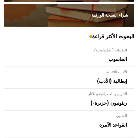
شراء النسخة الورقية
البحوث الأكثر قراءة
التقنيات (التكنولوجية)
الحاسوب
الآداب اللاتينية
إيطالية (الأدب)
التاريخ و الجغرافية و الآثار
ريئونيون (جزيرة-)
القانون
- هل تعلم أن الأبلق نوع من الفنون الهندسية التي ارتبطت
بالعمارة الإسلامية في بلاد الشام ومصر خاصة، حيث يحرص
القواعد الآمرة
المعمار على بناء مداميكه وخاصة في الواجهات