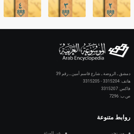
دمشق ـ الروضة ـ شارع قاسم أمين ـ رقم 39
هاتف: 3315204 - 3315205
فاكس: 3315207
ص.ب: 7296
روابط متنوعة
من نحن
عن الهيئة