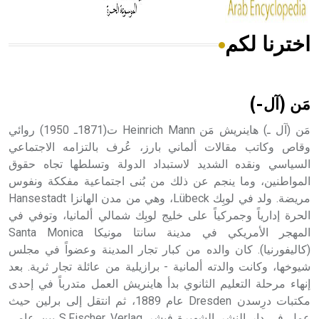
اخترنا لكم
هل تعلم أن الأبسيد كلمة فرنسية اللفظ تم اعتمادها مصطلحاً
أثرياً يستخدم في العمارة عموماً وفي العمارة الدينية الخاصة
بالكنائس خصوصاً، وفي الإنكليزية أب
مَن (آل-)
مَن (آل ـ) هاينريش مَن Heinrich Mann ت(1871ـ 1950) روائي
وقاص وكاتب مقالات ألماني بارز، عُرف بالتزامه الاجتماعي
السياسي ونقده الشديد لاستبداد الدولة وتسلطها تجاه حقوق
- هل تعلم أن أبجر Abgar اسم معروف جيداً يعود إلى عدد من
الملوك الذين حكموا مدينة إديسا (الرها) من أبجر الأول وحتى
المواطنين، وما ينجم عن ذلك من بُنى اجتماعية مفككة ونفوس
التاسع، وهم ينتسبون إلى أسرة أوسروين
مريضة. ولد في لوبِك Lübeck، وهي من مدن الهانزا Hansestadt
الحرة إدارياً وجمركياً على خليج لوبِك شمالي ألمانيا، وتوفي في
المهجر الأمريكي في مدينة سانتا مونيكا Santa Monica
(كاليفورنيا). كان والده من كبار تجار المدينة وعضواً في مجلس
شيوخها، وكانت والدته ألمانية - برازيلية من عائلة تجار ثرية. بعد
- هل تعلم أن الأبجدية الكنعانية تتألف من /22/ علامة كتابية
إنهاء مرحلة التعليم الثانوي بدأ هاينريش العمل متدرباً في إحدى
sign تكتب منفصلة غير متصلة، وتعتمد المبدأ الأكوروفوني،
مكتبات درِسدن Dresden عام 1889، ثم انتقل إلى برلين حيث
حيث تقتصر القيمة الصوتية للعلامة الك
عمل في دار النشر الشهيرة فيشر S.Fischer Verlag بين عامي