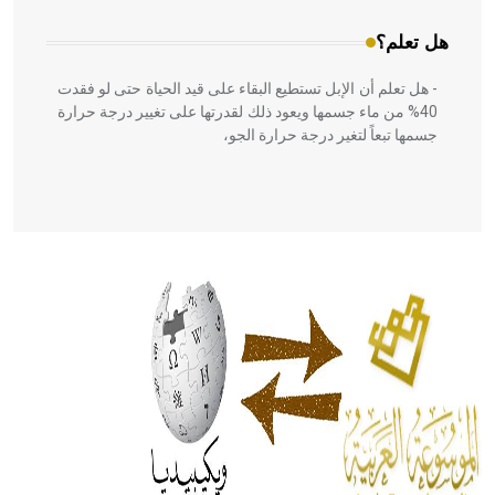
هل تعلم؟
- هل تعلم أن الإبل تستطيع البقاء على قيد الحياة حتى لو فقدت
40% من ماء جسمها ويعود ذلك لقدرتها على تغيير درجة حرارة
جسمها تبعاً لتغير درجة حرارة الجو،
- هل تعلم أن أبقراط كتب في الطب أربعة مؤلفات هي:
الحكم، الأدلة، تنظيم التغذية، ورسالته في جروح الرأس. ويعود
له الفضل بأنه حرر الطب من الدين والفلسفة.
- هل تعلم أن المرجان إفراز حيواني يتكون في البحر ويتركب
من مادة كربونات الكلسيوم، وهو أحمر أو شديد الحمرة وهو
أجود أنواعه، ويمتاز بكبر الحجم ويسمى الش