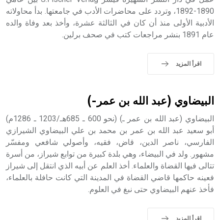
1890-1892، وتردد على محاضرات الأدب في جامعتها. بدأ محاولاته
الأدبية الأولى منذ أن كان في الثالثة عشرة، وأخذ بعد وفاة والده
عام 1891 بنشر مراجعات كتب في صحف برلين.
اقرأ المزيد
البيضاوي (عبد الله بن عمر-)
البيضاوي (عبد الله بن عمر ـ) (نحو 600 ـ 685هـ/1203 ـ 1286م)
أبو سعيد عبد الله بن عمر بن محمد بن علي البيضاوي الشيرازي
الفارسي، ناصر الدين، قاض، فقيه، وأصولي شافعي ومفسّر
مشهور. ولد في البيضاء، وهي بلدة كبيرة من توابع شيراز، من أسرة
تتالى فيها القضاة والعلماء. أخذ العلم عن أبيه الذي انتقل إلى شيراز
فعينه حاكمها قاضي القضاة في المدينة التي كانت حافلة بالعلماء،
فأخذ عنهم البيضاوي حتى نبغ في العلوم.
اقرأ المزيد